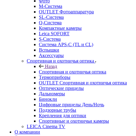
Фото
M-Система
OUTLET Фотоаппаратура
SL-Система
Q-Cистема
Компактные камеры
Leica SOFORT
S-Система
Система APS-C (TL и CL)
Вспышки
Аксессуары
Спортивная и охотничья оптика
Назад
Спортивная и охотничья оптика
Tермоприборы
OUTLET Спортивная и охотничья оптика
Оптические прицелы
Дальномеры
Бинокли
Цифровые прицелы День/Ночь
Подзорные трубы
Крепления для оптики
Спортивные и охотничьи камеры
LEICA Cinema TV
О компании