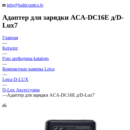
info@balticoptics.lv
Адаптер для зарядки ACA-DC16E д/D-
Lux7
Главная
—
Каталог
—
Foto aprīkojuma katalogs
—
Компактные камеры Leica
—
Leica D-LUX
—
D-Lux Аксессуары
—
Адаптер для зарядки ACA-DC16E д/D-Lux7