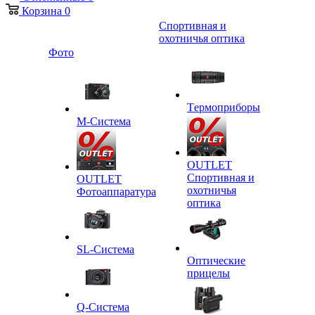
Корзина
0
Спортивная и
охотничья оптика
Фото
Tермоприборы
M-Система
OUTLET
Спортивная и
OUTLET
охотничья
Фотоаппаратура
оптика
SL-Система
Оптические
прицелы
Q-Cистема