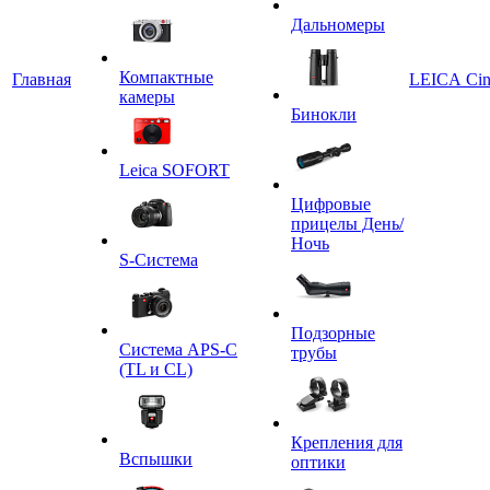
Дальномеры
Компактные
Главная
LEICA Ci
камеры
Бинокли
Leica SOFORT
Цифровые
прицелы День/
Ночь
S-Система
Подзорные
Система APS-C
трубы
(TL и CL)
Крепления для
Вспышки
оптики