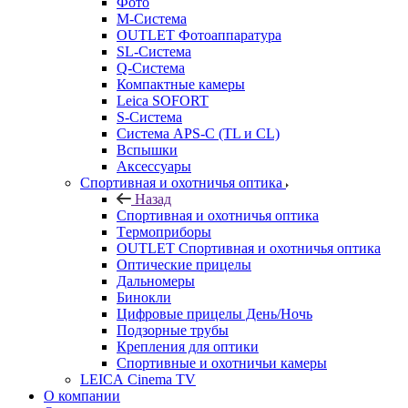
Фото
M-Система
OUTLET Фотоаппаратура
SL-Система
Q-Cистема
Компактные камеры
Leica SOFORT
S-Система
Система APS-C (TL и CL)
Вспышки
Аксессуары
Спортивная и охотничья оптика
Назад
Спортивная и охотничья оптика
Tермоприборы
OUTLET Спортивная и охотничья оптика
Оптические прицелы
Дальномеры
Бинокли
Цифровые прицелы День/Ночь
Подзорные трубы
Крепления для оптики
Спортивные и охотничьи камеры
LEICA Cinema TV
О компании