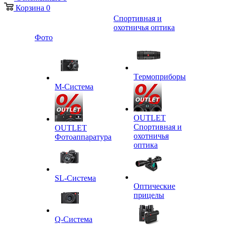
Корзина
0
Спортивная и
охотничья оптика
Фото
Tермоприборы
M-Система
OUTLET
Спортивная и
OUTLET
охотничья
Фотоаппаратура
оптика
SL-Система
Оптические
прицелы
Q-Cистема