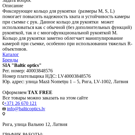
Задать вопрос
Описание
Фиксирующее кольцо для рукоятки (размеры M, S, L)
помогает повысить надежность хвата и устойчивость камеры
при съемке с рук. Данное кольцо для рукоятки может
использоваться как с обычной (без дополнительных функций)
рукояткой, так и с многофункциональной рукояткой M.
Кольцо для рукоятки заметно облегчает манипулирование
камерой при съемке, особенно при использовании тяжелых R-
объективов.
Каталог
Бренды
SIA "Baltic optics"
Рег. номер: 40003848576
Номер плательщика НДС: LV40003848576
Юр. адрес: улица Mazā Nometņu 1 – 5, Рига, LV-1002, Латвия
Оформляем
TAX FREE
Все товары можно заказать на этом сайте
+371 26 670 121
info@balticoptics.lv
Рига, улица Вальню 12, Латвия
ГРАФИК РАБОТЫ: