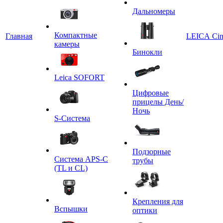
Дальномеры
Компактные
Главная
LEICA Ci
камеры
Бинокли
Leica SOFORT
Цифровые
прицелы День/
Ночь
S-Система
Подзорные
Система APS-C
трубы
(TL и CL)
Крепления для
Вспышки
оптики