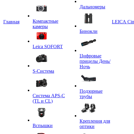
Дальномеры
Компактные
Главная
LEICA Ci
камеры
Бинокли
Leica SOFORT
Цифровые
прицелы День/
Ночь
S-Система
Подзорные
Система APS-C
трубы
(TL и CL)
Крепления для
Вспышки
оптики