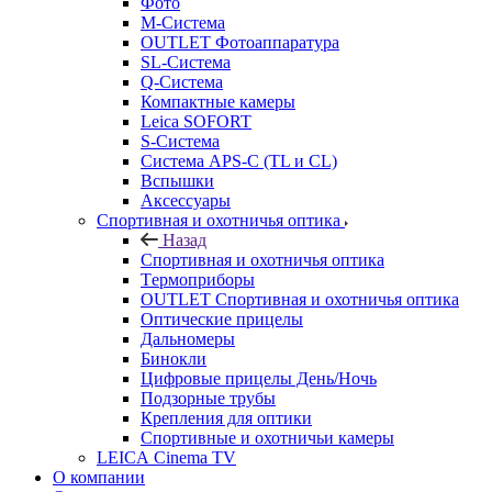
Фото
M-Система
OUTLET Фотоаппаратура
SL-Система
Q-Cистема
Компактные камеры
Leica SOFORT
S-Система
Система APS-C (TL и CL)
Вспышки
Аксессуары
Спортивная и охотничья оптика
Назад
Спортивная и охотничья оптика
Tермоприборы
OUTLET Спортивная и охотничья оптика
Оптические прицелы
Дальномеры
Бинокли
Цифровые прицелы День/Ночь
Подзорные трубы
Крепления для оптики
Спортивные и охотничьи камеры
LEICA Cinema TV
О компании