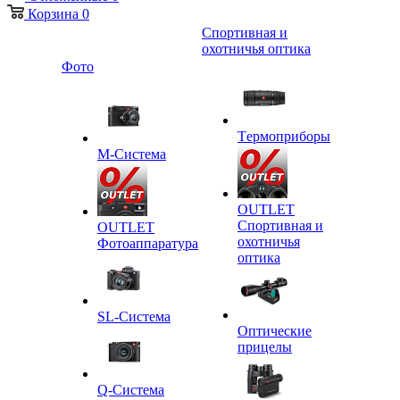
Корзина
0
Спортивная и
охотничья оптика
Фото
Tермоприборы
M-Система
OUTLET
Спортивная и
OUTLET
охотничья
Фотоаппаратура
оптика
SL-Система
Оптические
прицелы
Q-Cистема