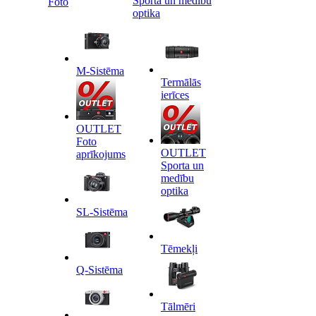
Sporta un medību
Foto
optika
M-Sistēma
Termālās
ierīces
OUTLET
Foto
OUTLET
aprīkojums
Sporta un
medību
optika
SL-Sistēma
Tēmekļi
Q-Sistēma
Tālmēri