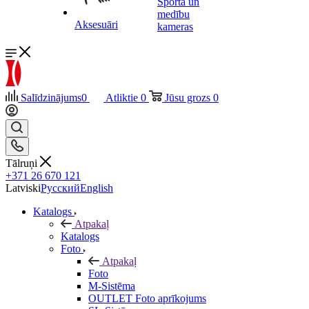
Sporta un
medību
Aksesuāri
kameras
Salīdzinājums
0
Atliktie
0
Jūsu grozs
0
Tālruņi
+371 26 670 121
Latviski
Русский
English
Katalogs
Atpakaļ
Katalogs
Foto
Atpakaļ
Foto
M-Sistēma
OUTLET Foto aprīkojums