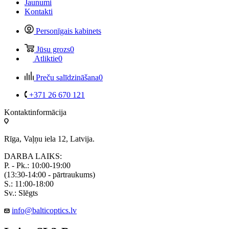
Jaunumi
Kontakti
Personīgais kabinets
Jūsu grozs
0
Atliktie
0
Preču salīdzināšana
0
+371 26 670 121
Kontaktinformācija
Rīga, Vaļņu iela 12, Latvija.
DARBA LAIKS:
P. - Pk.: 10:00-19:00
(13:30-14:00 - pārtraukums)
S.: 11:00-18:00
Sv.: Slēgts
info@balticoptics.lv