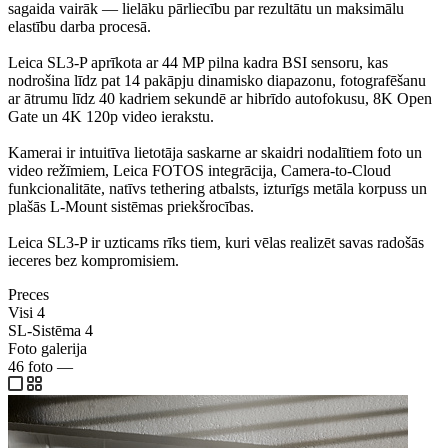
sagaida vairāk — lielāku pārliecību par rezultātu un maksimālu
elastību darba procesā.
Leica SL3-P aprīkota ar 44 MP pilna kadra BSI sensoru, kas
nodrošina līdz pat 14 pakāpju dinamisko diapazonu, fotografēšanu
ar ātrumu līdz 40 kadriem sekundē ar hibrīdo autofokusu, 8K Open
Gate un 4K 120p video ierakstu.
Kamerai ir intuitīva lietotāja saskarne ar skaidri nodalītiem foto un
video režīmiem, Leica FOTOS integrācija, Camera-to-Cloud
funkcionalitāte, natīvs tethering atbalsts, izturīgs metāla korpuss un
plašās L-Mount sistēmas priekšrocības.
Leica SL3-P ir uzticams rīks tiem, kuri vēlas realizēt savas radošās
ieceres bez kompromisiem.
Preces
Visi
4
SL-Sistēma
4
Foto galerija
46
foto
—