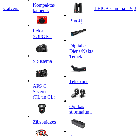
Kompaktās
Galvenā
LEICA Cinema TV
kameras
Binokļi
Leica
SOFORT
Digitalie
Diena/Nakts
Temekļi
S-Sistēma
Teleskopi
APS-C
Sistēma
(TL un CL)
Optikas
stiprinajumi
Zibspuldzes