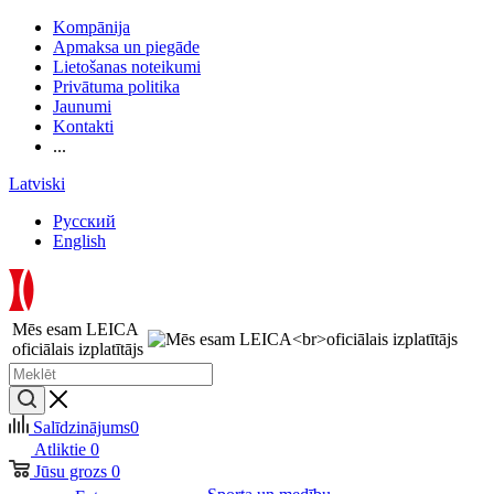
Kompānija
Apmaksa un piegāde
Lietošanas noteikumi
Privātuma politika
Jaunumi
Kontakti
...
Latviski
Русский
English
Mēs esam LEICA
oficiālais izplatītājs
Salīdzinājums
0
Atliktie
0
Jūsu grozs
0