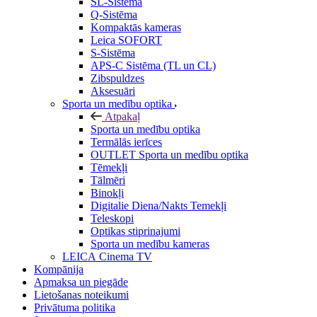
SL-Sistēma
Q-Sistēma
Kompaktās kameras
Leica SOFORT
S-Sistēma
APS-C Sistēma (TL un CL)
Zibspuldzes
Aksesuāri
Sporta un medību optika
Atpakaļ
Sporta un medību optika
Termālās ierīces
OUTLET Sporta un medību optika
Tēmekļi
Tālmēri
Binokļi
Digitalie Diena/Nakts Temekļi
Teleskopi
Optikas stiprinajumi
Sporta un medību kameras
LEICA Cinema TV
Kompānija
Apmaksa un piegāde
Lietošanas noteikumi
Privātuma politika