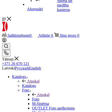
Sporta un
medību
Aksesuāri
kameras
Salīdzinājums
0
Atliktie
0
Jūsu grozs
0
Tālruņi
+371 26 670 121
Latviski
Русский
English
Katalogs
Atpakaļ
Katalogs
Foto
Atpakaļ
Foto
M-Sistēma
OUTLET Foto aprīkojums