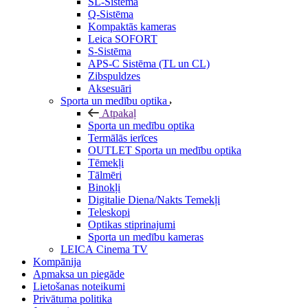
SL-Sistēma
Q-Sistēma
Kompaktās kameras
Leica SOFORT
S-Sistēma
APS-C Sistēma (TL un CL)
Zibspuldzes
Aksesuāri
Sporta un medību optika
Atpakaļ
Sporta un medību optika
Termālās ierīces
OUTLET Sporta un medību optika
Tēmekļi
Tālmēri
Binokļi
Digitalie Diena/Nakts Temekļi
Teleskopi
Optikas stiprinajumi
Sporta un medību kameras
LEICA Cinema TV
Kompānija
Apmaksa un piegāde
Lietošanas noteikumi
Privātuma politika