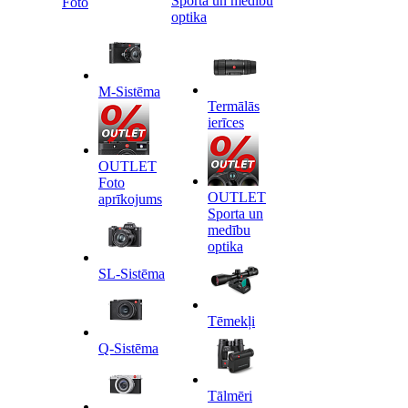
Sporta un medību
Foto
optika
M-Sistēma
Termālās
ierīces
OUTLET
Foto
OUTLET
aprīkojums
Sporta un
medību
optika
SL-Sistēma
Tēmekļi
Q-Sistēma
Tālmēri