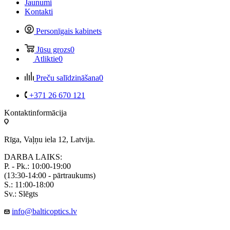
Jaunumi
Kontakti
Personīgais kabinets
Jūsu grozs
0
Atliktie
0
Preču salīdzināšana
0
+371 26 670 121
Kontaktinformācija
Rīga, Vaļņu iela 12, Latvija.
DARBA LAIKS:
P. - Pk.: 10:00-19:00
(13:30-14:00 - pārtraukums)
S.: 11:00-18:00
Sv.: Slēgts
info@balticoptics.lv