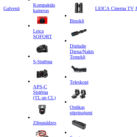
Kompaktās
Galvenā
LEICA Cinema TV
kameras
Binokļi
Leica
SOFORT
Digitalie
Diena/Nakts
Temekļi
S-Sistēma
Teleskopi
APS-C
Sistēma
(TL un CL)
Optikas
stiprinajumi
Zibspuldzes