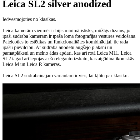
Leica SL2 silver anodized
Iedvesmojoties no klasikas.
Leica kamerām vienmēr ir bijis minimālistisks, mūžīgs dizains, jo
īpaši sudraba kamerām ir īpaša loma fotogrāfijas vēstures veidošanā.
Pateicoties to estētikas un funkcionalitātes kombinācijai, tie rada
īpašu pievilcību. Ar sudraba anodētu augšējo plāksni un
pamatplāksni un melno ādas apdari, kas arī rotā Leica M11, Leica
SL2 tagad arī lepojas ar šo eleganto izskatu, kas atgādina ikoniskās
Leica M un Leica R kameras.
Leica SL2 sudrabainajam variantam ir viss, lai kļūtu par klasiku.