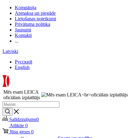
Kompānija
Apmaksa un piegāde
Lietošanas noteikumi
Privātuma politika
Jaunumi
Kontakti
...
Latviski
Русский
English
Mēs esam LEICA
oficiālais izplatītājs
Salīdzinājums
0
Atliktie
0
Jūsu grozs
0