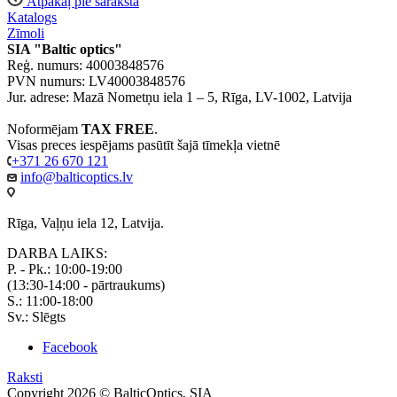
Atpakaļ pie saraksta
Katalogs
Zīmoli
SIA "Baltic optics"
Reģ. numurs: 40003848576
PVN numurs: LV40003848576
Jur. adrese: Mazā Nometņu iela 1 – 5, Rīga, LV-1002, Latvija
Noformējam
TAX FREE
.
Visas preces iespējams pasūtīt šajā tīmekļa vietnē
+371 26 670 121
info@balticoptics.lv
Rīga, Vaļņu iela 12, Latvija.
DARBA LAIKS:
P. - Pk.: 10:00-19:00
(13:30-14:00 - pārtraukums)
S.: 11:00-18:00
Sv.: Slēgts
Facebook
Raksti
Copyright 2026 © BalticOptics, SIA