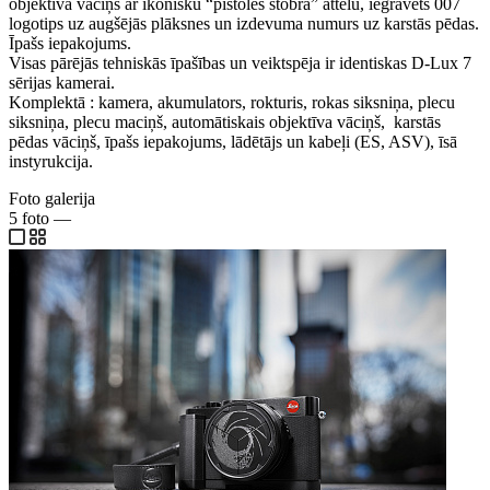
objektīva vāciņš ar ikonisku “pistoles stobra” attēlu, iegravēts 007
logotips uz augšējās plāksnes un izdevuma numurs uz karstās pēdas.
Īpašs iepakojums.
Visas pārējās tehniskās īpašības un veiktspēja ir identiskas D-Lux 7
sērijas kamerai.
Komplektā : kamera, akumulators, rokturis, rokas siksniņa, plecu
siksniņa, plecu maciņš, automātiskais objektīva vāciņš, karstās
pēdas vāciņš, īpašs iepakojums, lādētājs un kabeļi (ES, ASV), īsā
instyrukcija.
Foto galerija
5
foto
—