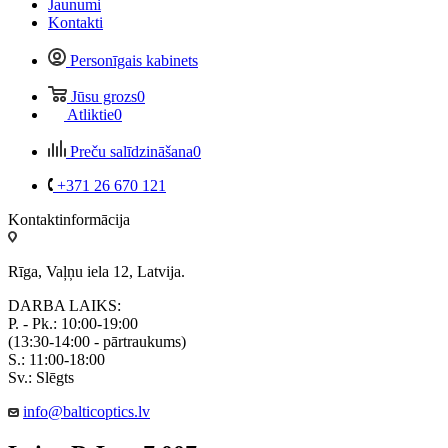
Jaunumi
Kontakti
Personīgais kabinets
Jūsu grozs
0
Atliktie
0
Preču salīdzināšana
0
+371 26 670 121
Kontaktinformācija
Rīga, Vaļņu iela 12, Latvija.
DARBA LAIKS:
P. - Pk.: 10:00-19:00
(13:30-14:00 - pārtraukums)
S.: 11:00-18:00
Sv.: Slēgts
info@balticoptics.lv