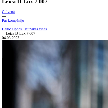
Leica D-Lux 7 007
Galvenā
—
Par kompāniju
—
Baltic Optics | Jaunākās ziņas
—
Leica D-Lux 7 007
04.03.2023