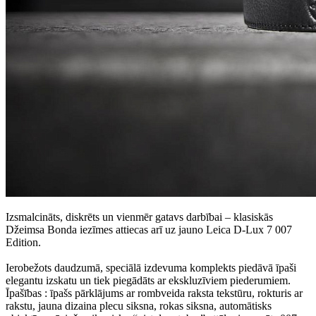
Izsmalcināts, diskrēts un vienmēr gatavs darbībai – klasiskās
Džeimsa Bonda iezīmes attiecas arī uz jauno Leica D-Lux 7 007
Edition.
Ierobežots daudzumā, speciālā izdevuma komplekts piedāvā īpaši
elegantu izskatu un tiek piegādāts ar ekskluzīviem piederumiem.
Īpašības : īpašs pārklājums ar rombveida raksta tekstūru, rokturis ar
rakstu, jauna dizaina plecu siksna, rokas siksna, automātisks