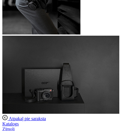
Atpakaļ pie saraksta
Katalogs
Zīmoli