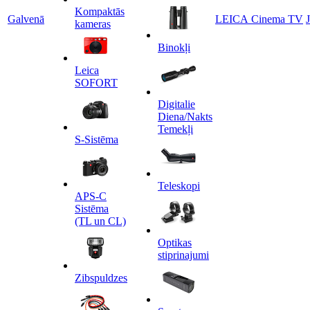
Kompaktās
Galvenā
LEICA Cinema TV
kameras
Binokļi
Leica
SOFORT
Digitalie
Diena/Nakts
Temekļi
S-Sistēma
Teleskopi
APS-C
Sistēma
(TL un CL)
Optikas
stiprinajumi
Zibspuldzes