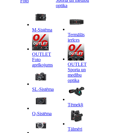
Sporta un medību
Foto
optika
M-Sistēma
Termālās
ierīces
OUTLET
Foto
OUTLET
aprīkojums
Sporta un
medību
optika
SL-Sistēma
Tēmekļi
Q-Sistēma
Tālmēri