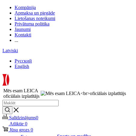
Kompānija
Apmaksa un piegāde
Lietošanas noteikumi
Privātuma politika
Jaunumi
Kontakti
...
Latviski
Русский
English
Mēs esam LEICA
oficiālais izplatītājs
Salīdzinājums
0
Atliktie
0
Jūsu grozs
0