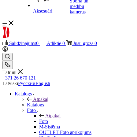
Sporta un
medību
Aksesuāri
kameras
Salīdzinājums
0
Atliktie
0
Jūsu grozs
0
Tālruņi
+371 26 670 121
Latviski
Русский
English
Katalogs
Atpakaļ
Katalogs
Foto
Atpakaļ
Foto
M-Sistēma
OUTLET Foto aprīkojums