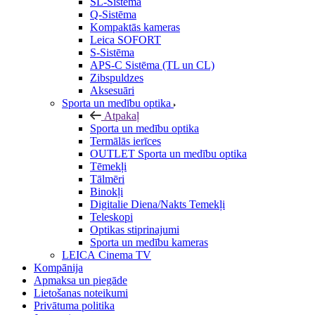
SL-Sistēma
Q-Sistēma
Kompaktās kameras
Leica SOFORT
S-Sistēma
APS-C Sistēma (TL un CL)
Zibspuldzes
Aksesuāri
Sporta un medību optika
Atpakaļ
Sporta un medību optika
Termālās ierīces
OUTLET Sporta un medību optika
Tēmekļi
Tālmēri
Binokļi
Digitalie Diena/Nakts Temekļi
Teleskopi
Optikas stiprinajumi
Sporta un medību kameras
LEICA Cinema TV
Kompānija
Apmaksa un piegāde
Lietošanas noteikumi
Privātuma politika