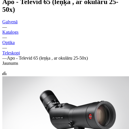
Apo - Televid 65 (leņķa , ar okulāru 25-
50x)
Galvenā
—
Katalogs
—
Optika
—
Teleskopi
—
Apo - Televid 65 (leņķa , ar okulāru 25-50x)
Jaunums