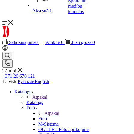
Sporta un
medību
Aksesuāri
kameras
Salīdzinājums
0
Atliktie
0
Jūsu grozs
0
Tālruņi
+371 26 670 121
Latviski
Русский
English
Katalogs
Atpakaļ
Katalogs
Foto
Atpakaļ
Foto
M-Sistēma
OUTLET Foto aprīkojums