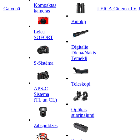
Kompaktās
Galvenā
LEICA Cinema TV
kameras
Binokļi
Leica
SOFORT
Digitalie
Diena/Nakts
Temekļi
S-Sistēma
Teleskopi
APS-C
Sistēma
(TL un CL)
Optikas
stiprinajumi
Zibspuldzes