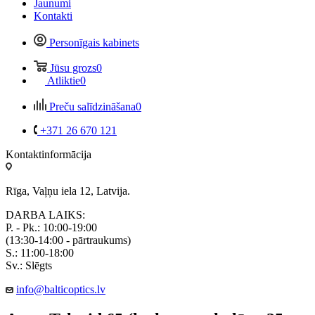
Jaunumi
Kontakti
Personīgais kabinets
Jūsu grozs
0
Atliktie
0
Preču salīdzināšana
0
+371 26 670 121
Kontaktinformācija
Rīga, Vaļņu iela 12, Latvija.
DARBA LAIKS:
P. - Pk.: 10:00-19:00
(13:30-14:00 - pārtraukums)
S.: 11:00-18:00
Sv.: Slēgts
info@balticoptics.lv