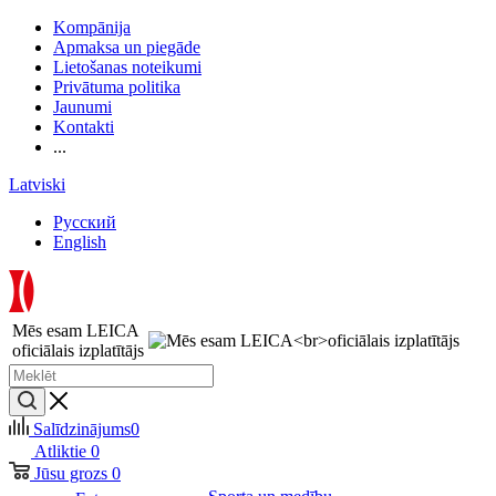
Kompānija
Apmaksa un piegāde
Lietošanas noteikumi
Privātuma politika
Jaunumi
Kontakti
...
Latviski
Русский
English
Mēs esam LEICA
oficiālais izplatītājs
Salīdzinājums
0
Atliktie
0
Jūsu grozs
0