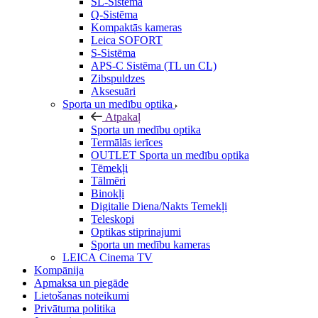
SL-Sistēma
Q-Sistēma
Kompaktās kameras
Leica SOFORT
S-Sistēma
APS-C Sistēma (TL un CL)
Zibspuldzes
Aksesuāri
Sporta un medību optika
Atpakaļ
Sporta un medību optika
Termālās ierīces
OUTLET Sporta un medību optika
Tēmekļi
Tālmēri
Binokļi
Digitalie Diena/Nakts Temekļi
Teleskopi
Optikas stiprinajumi
Sporta un medību kameras
LEICA Cinema TV
Kompānija
Apmaksa un piegāde
Lietošanas noteikumi
Privātuma politika