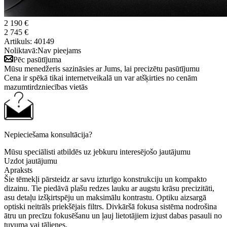
2 190 €
2 745 €
Artikuls:
40149
Noliktavā:
Nav pieejams
Pēc pasūtījuma
Mūsu menedžeris sazināsies ar Jums, lai precizētu pasūtījumu
Cena ir spēkā tikai internetveikalā un var atšķirties no cenām
mazumtirdzniecības vietās
Nepieciešama konsultācija?
Mūsu speciālisti atbildēs uz jebkuru interesējošo jautājumu
Uzdot jautājumu
Apraksts
Šie tēmekļi pārsteidz ar savu izturīgo konstrukciju un kompakto
dizainu. Tie piedāvā plašu redzes lauku ar augstu krāsu precizitāti,
asu detaļu izšķirtspēju un maksimālu kontrastu. Optiku aizsargā
optiski neitrāls priekšējais filtrs. Divkāršā fokusa sistēma nodrošina
ātru un precīzu fokusēšanu un ļauj lietotājiem izjust dabas pasauli no
tuvuma vai tālienes.