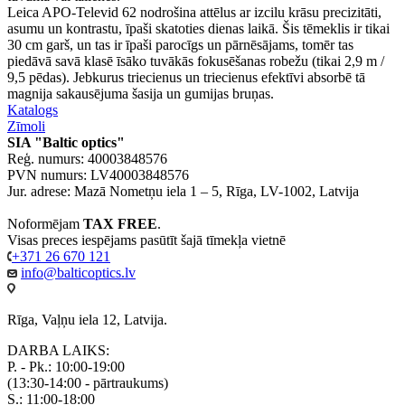
Leica APO-Televid 62 nodrošina attēlus ar izcilu krāsu precizitāti,
asumu un kontrastu, īpaši skatoties dienas laikā. Šis tēmeklis ir tikai
30 cm garš, un tas ir īpaši parocīgs un pārnēsājams, tomēr tas
piedāvā savā klasē īsāko tuvākās fokusēšanas robežu (tikai 2,9 m /
9,5 pēdas). Jebkurus triecienus un triecienus efektīvi absorbē tā
magnija sakausējuma šasija un gumijas bruņas.
Katalogs
Zīmoli
SIA "Baltic optics"
Reģ. numurs: 40003848576
PVN numurs: LV40003848576
Jur. adrese: Mazā Nometņu iela 1 – 5, Rīga, LV-1002, Latvija
Noformējam
TAX FREE
.
Visas preces iespējams pasūtīt šajā tīmekļa vietnē
+371 26 670 121
info@balticoptics.lv
Rīga, Vaļņu iela 12, Latvija.
DARBA LAIKS:
P. - Pk.: 10:00-19:00
(13:30-14:00 - pārtraukums)
S.: 11:00-18:00