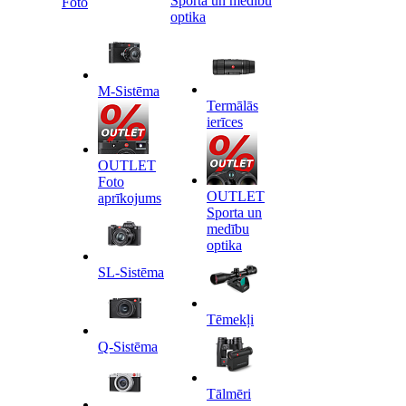
Sporta un medību
Foto
optika
M-Sistēma
Termālās
ierīces
OUTLET
Foto
OUTLET
aprīkojums
Sporta un
medību
optika
SL-Sistēma
Tēmekļi
Q-Sistēma
Tālmēri