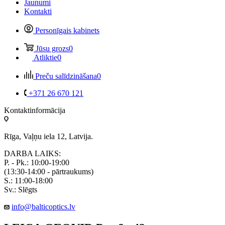
Jaunumi
Kontakti
Personīgais kabinets
Jūsu grozs
0
Atliktie
0
Preču salīdzināšana
0
+371 26 670 121
Kontaktinformācija
Rīga, Vaļņu iela 12, Latvija.
DARBA LAIKS:
P. - Pk.: 10:00-19:00
(13:30-14:00 - pārtraukums)
S.: 11:00-18:00
Sv.: Slēgts
info@balticoptics.lv