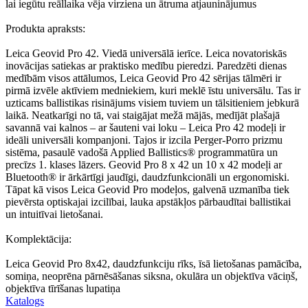
lai iegūtu reāllaika vēja virziena un ātruma atjauninājumus
Produkta apraksts:
Leica Geovid Pro 42. Viedā universālā ierīce. Leica novatoriskās
inovācijas satiekas ar praktisko medību pieredzi. Paredzēti dienas
medībām visos attālumos, Leica Geovid Pro 42 sērijas tālmēri ir
pirmā izvēle aktīviem medniekiem, kuri meklē īstu universālu. Tas ir
uzticams ballistikas risinājums visiem tuviem un tālsitieniem jebkurā
laikā. Neatkarīgi no tā, vai staigājat mežā mājās, medījāt plašajā
savannā vai kalnos – ar šauteni vai loku – Leica Pro 42 modeļi ir
ideāli universāli kompanjoni. Tajos ir izcila Perger-Porro prizmu
sistēma, pasaulē vadošā Applied Ballistics® programmatūra un
precīzs 1. klases lāzers. Geovid Pro 8 x 42 un 10 x 42 modeļi ar
Bluetooth® ir ārkārtīgi jaudīgi, daudzfunkcionāli un ergonomiski.
Tāpat kā visos Leica Geovid Pro modeļos, galvenā uzmanība tiek
pievērsta optiskajai izcilībai, lauka apstākļos pārbaudītai ballistikai
un intuitīvai lietošanai.
Komplektācija:
Leica Geovid Pro 8x42, daudzfunkciju rīks, īsā lietošanas pamācība,
somiņa, neoprēna pārnēsāšanas siksna, okulāra un objektīva vāciņš,
objektīva tīrīšanas lupatiņa
Katalogs