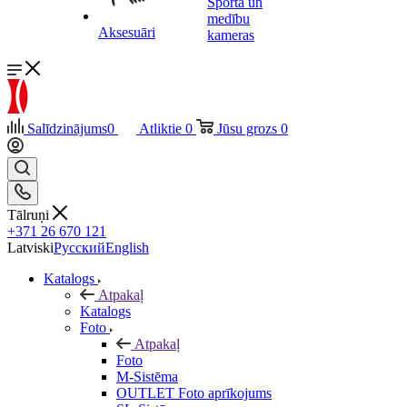
Sporta un
medību
Aksesuāri
kameras
Salīdzinājums
0
Atliktie
0
Jūsu grozs
0
Tālruņi
+371 26 670 121
Latviski
Русский
English
Katalogs
Atpakaļ
Katalogs
Foto
Atpakaļ
Foto
M-Sistēma
OUTLET Foto aprīkojums