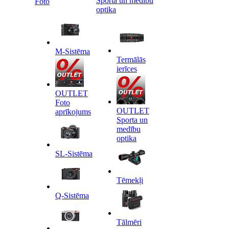
Sporta un medību
Foto
optika
M-Sistēma
Termālās
ierīces
OUTLET
Foto
OUTLET
aprīkojums
Sporta un
medību
optika
SL-Sistēma
Tēmekļi
Q-Sistēma
Tālmēri