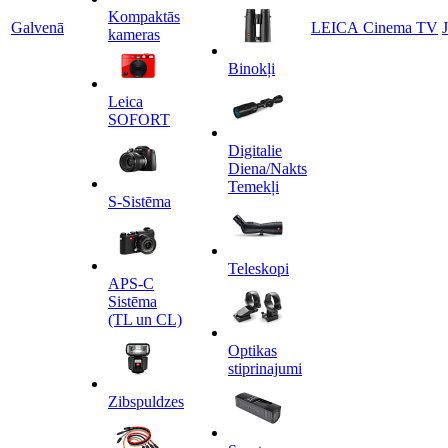
Kompaktās
Galvenā
LEICA Cinema TV
kameras
Binokļi
Leica
SOFORT
Digitalie
Diena/Nakts
Temekļi
S-Sistēma
Teleskopi
APS-C
Sistēma
(TL un CL)
Optikas
stiprinajumi
Zibspuldzes