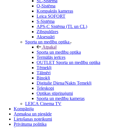
SL-Sistēma
Q-Sistēma
Kompaktās kameras
Leica SOFORT
S-Sistēma
APS-C Sistēma (TL un CL)
Zibspuldzes
Aksesuāri
Sporta un medību optika
Atpakaļ
Sporta un medību optika
Termālās ierīces
OUTLET Sporta un medību optika
Tēmekļi
Tālmēri
Binokļi
Digitalie Diena/Nakts Temekļi
Teleskopi
Optikas stiprinajumi
Sporta un medību kameras
LEICA Cinema TV
Kompānija
Apmaksa un piegāde
Lietošanas noteikumi
Privātuma politika