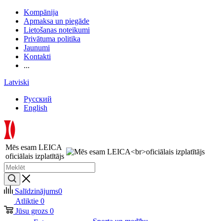
Kompānija
Apmaksa un piegāde
Lietošanas noteikumi
Privātuma politika
Jaunumi
Kontakti
...
Latviski
Русский
English
Mēs esam LEICA
oficiālais izplatītājs
Salīdzinājums
0
Atliktie
0
Jūsu grozs
0