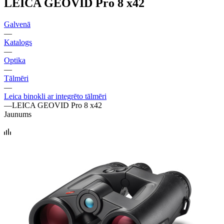
LEICA GEOVID Pro 8 x42
Galvenā
—
Katalogs
—
Optika
—
Tālmēri
—
Leica binokli ar integrēto tālmēri
—
LEICA GEOVID Pro 8 x42
Jaunums