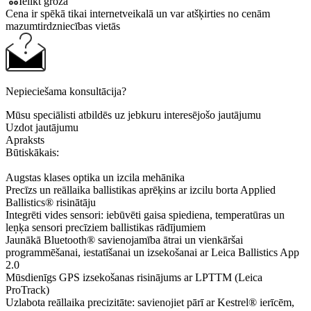
Ielikt grozā
Cena ir spēkā tikai internetveikalā un var atšķirties no cenām
mazumtirdzniecības vietās
Nepieciešama konsultācija?
Mūsu speciālisti atbildēs uz jebkuru interesējošo jautājumu
Uzdot jautājumu
Apraksts
Būtiskākais:
Augstas klases optika un izcila mehānika
Precīzs un reāllaika ballistikas aprēķins ar izcilu borta Applied
Ballistics® risinātāju
Integrēti vides sensori: iebūvēti gaisa spiediena, temperatūras un
leņķa sensori precīziem ballistikas rādījumiem
Jaunākā Bluetooth® savienojamība ātrai un vienkāršai
programmēšanai, iestatīšanai un izsekošanai ar Leica Ballistics App
2.0
Mūsdienīgs GPS izsekošanas risinājums ar LPTTM (Leica
ProTrack)
Uzlabota reāllaika precizitāte: savienojiet pārī ar Kestrel® ierīcēm,