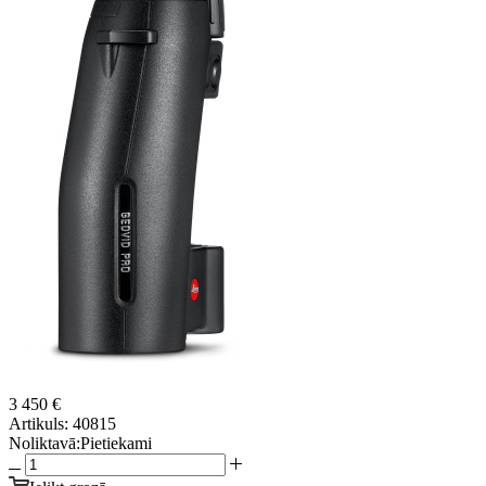
3 450 €
Artikuls:
40815
Noliktavā:
Pietiekami