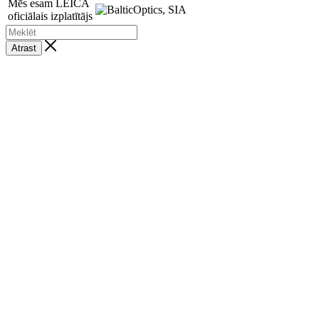
Mēs esam LEICA
oficiālais izplatītājs
Atrast