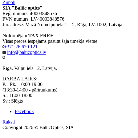
Zīmoli
SIA "Baltic optics"
Reģ. numurs: 40003848576
PVN numurs: LV40003848576
Jur. adrese: Mazā Nometņu iela 1 – 5, Rīga, LV-1002, Latvija
Noformējam
TAX FREE
.
Visas preces iespējams pasūtīt šajā tīmekļa vietnē
+371 26 670 121
info@balticoptics.lv
Rīga, Vaļņu iela 12, Latvija.
DARBA LAIKS:
P. - Pk.: 10:00-19:00
(13:30-14:00 - pārtraukums)
S.: 11:00-18:00
Sv.: Slēgts
Facebook
Raksti
Copyright 2026 © BalticOptics, SIA