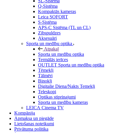
SL-Sistēma
Q-Sistēma
Kompaktās kameras
Leica SOFORT
S-Sistēma
APS-C Sistēma (TL un CL)
Zibspuldzes
Aksesuāri
Sporta un medību optika
Atpakaļ
Sporta un medību optika
Termālās ierīces
OUTLET Sporta un medību optika
Tēmekļi
Tālmēri
Binokļi
Digitalie Diena/Nakts Temekļi
Teleskopi
Optikas stiprinajumi
Sporta un medību kameras
LEICA Cinema TV
Kompānija
Apmaksa un piegāde
Lietošanas noteikumi
Privātuma politika