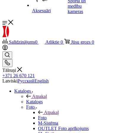
Sporta un
medību
Aksesuāri
kameras
Salīdzinājums
0
Atliktie
0
Jūsu grozs
0
Tālruņi
+371 26 670 121
Latviski
Русский
English
Katalogs
Atpakaļ
Katalogs
Foto
Atpakaļ
Foto
M-Sistēma
OUTLET Foto aprīkojums