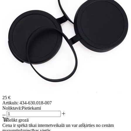
25 €
Artikuls:
434-630.018-007
Noliktavā:
Pietiekami
Ielikt grozā
Cena ir spēkā tikai internetveikalā un var atšķirties no cenām
mazumtirdzniecības vietās