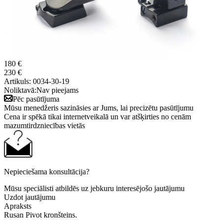
180 €
230 €
Artikuls:
0034-30-19
Noliktavā:
Nav pieejams
Pēc pasūtījuma
Mūsu menedžeris sazināsies ar Jums, lai precizētu pasūtījumu
Cena ir spēkā tikai internetveikalā un var atšķirties no cenām
mazumtirdzniecības vietās
Nepieciešama konsultācija?
Mūsu speciālisti atbildēs uz jebkuru interesējošo jautājumu
Uzdot jautājumu
Apraksts
Rusan Pivot kronšteins.