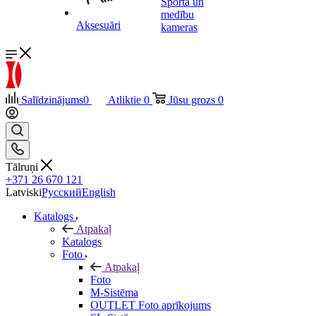
Sporta un
medību
Aksesuāri
kameras
Salīdzinājums
0
Atliktie
0
Jūsu grozs
0
Tālruņi
+371 26 670 121
Latviski
Русский
English
Katalogs
Atpakaļ
Katalogs
Foto
Atpakaļ
Foto
M-Sistēma
OUTLET Foto aprīkojums