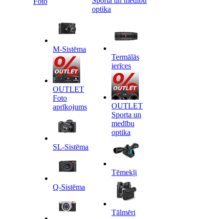
Sporta un medību
Foto
optika
M-Sistēma
Termālās
ierīces
OUTLET
Foto
OUTLET
aprīkojums
Sporta un
medību
optika
SL-Sistēma
Tēmekļi
Q-Sistēma
Tālmēri