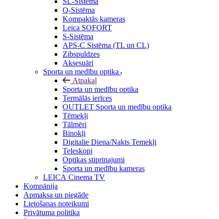
SL-Sistēma
Q-Sistēma
Kompaktās kameras
Leica SOFORT
S-Sistēma
APS-C Sistēma (TL un CL)
Zibspuldzes
Aksesuāri
Sporta un medību optika
Atpakaļ
Sporta un medību optika
Termālās ierīces
OUTLET Sporta un medību optika
Tēmekļi
Tālmēri
Binokļi
Digitalie Diena/Nakts Temekļi
Teleskopi
Optikas stiprinajumi
Sporta un medību kameras
LEICA Cinema TV
Kompānija
Apmaksa un piegāde
Lietošanas noteikumi
Privātuma politika