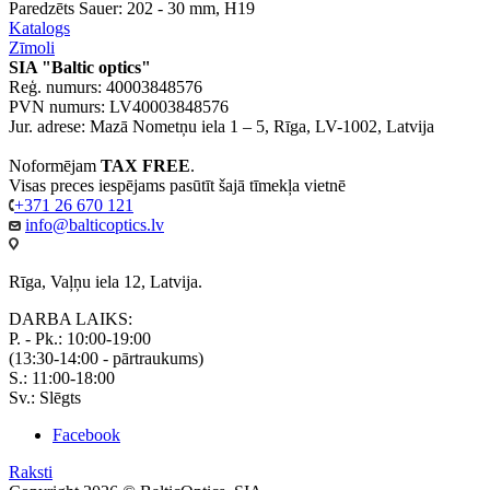
Paredzēts Sauer: 202 - 30 mm, H19
Katalogs
Zīmoli
SIA "Baltic optics"
Reģ. numurs: 40003848576
PVN numurs: LV40003848576
Jur. adrese: Mazā Nometņu iela 1 – 5, Rīga, LV-1002, Latvija
Noformējam
TAX FREE
.
Visas preces iespējams pasūtīt šajā tīmekļa vietnē
+371 26 670 121
info@balticoptics.lv
Rīga, Vaļņu iela 12, Latvija.
DARBA LAIKS:
P. - Pk.: 10:00-19:00
(13:30-14:00 - pārtraukums)
S.: 11:00-18:00
Sv.: Slēgts
Facebook
Raksti