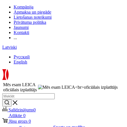
Kompānija
Apmaksa un piegāde
Lietošanas noteikumi
Privātuma politika
Jaunumi
Kontakti
...
Latviski
Русский
English
Mēs esam LEICA
oficiālais izplatītājs
Salīdzinājums
0
Atliktie
0
Jūsu grozs
0