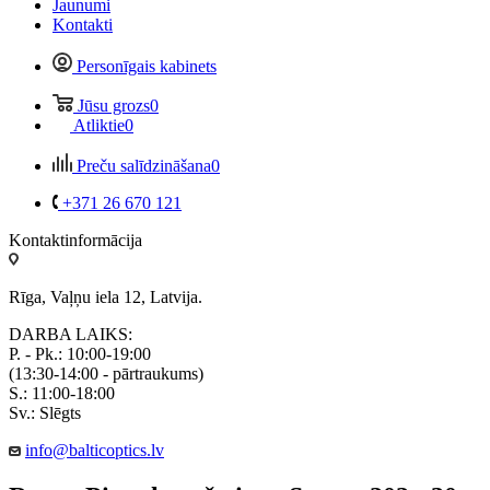
Jaunumi
Kontakti
Personīgais kabinets
Jūsu grozs
0
Atliktie
0
Preču salīdzināšana
0
+371 26 670 121
Kontaktinformācija
Rīga, Vaļņu iela 12, Latvija.
DARBA LAIKS:
P. - Pk.: 10:00-19:00
(13:30-14:00 - pārtraukums)
S.: 11:00-18:00
Sv.: Slēgts
info@balticoptics.lv