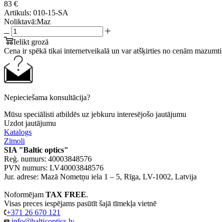
83 €
Artikuls:
010-15-SA
Noliktavā:
Maz
Ielikt grozā
Cena ir spēkā tikai internetveikalā un var atšķirties no cenām mazumti
Nepieciešama konsultācija?
Mūsu speciālisti atbildēs uz jebkuru interesējošo jautājumu
Uzdot jautājumu
Katalogs
Zīmoli
SIA "Baltic optics"
Reģ. numurs: 40003848576
PVN numurs: LV40003848576
Jur. adrese: Mazā Nometņu iela 1 – 5, Rīga, LV-1002, Latvija
Noformējam
TAX FREE
.
Visas preces iespējams pasūtīt šajā tīmekļa vietnē
+371 26 670 121
info@balticoptics.lv