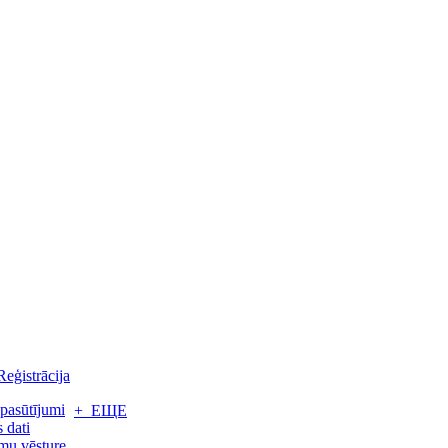
Reģistrācija
pasūtījumi
+ ЕЩЕ
 dati
mu vēsture