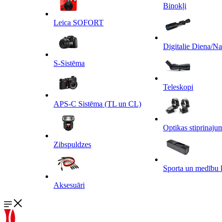
Binokļi
Leica SOFORT
Digitalie Diena/N
S-Sistēma
Teleskopi
APS-C Sistēma (TL un CL)
Optikas stiprinaju
Zibspuldzes
Sporta un medību 
Aksesuāri