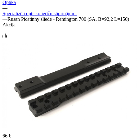
Optika
—
Specializēti optisko ierīču stiprinājumi
—
Rusan Picatinny sliede - Remington 700 (SA, B=92,2 L=150)
Akcija
66 €