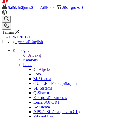
Salīdzinājums
0
Atliktie
0
Jūsu grozs
0
Tālruņi
+371 26 670 121
Latviski
Русский
English
Katalogs
Atpakaļ
Katalogs
Foto
Atpakaļ
Foto
M-Sistēma
OUTLET Foto aprīkojums
SL-Sistēma
Q-Sistēma
Kompaktās kameras
Leica SOFORT
S-Sistēma
APS-C Sistēma (TL un CL)
Zibspuldzes