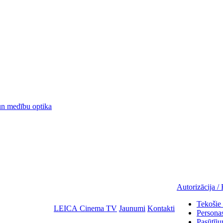
 medību optika
Autorizācija / 
Tekošie 
LEICA Cinema TV
Jaunumi
Kontakti
Personas
Pasūtīju