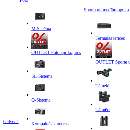
Foto
Sporta un medību optika
M-Sistēma
Termālās ierīces
OUTLET Foto aprīkojums
OUTLET Sporta un
SL-Sistēma
Tēmekļi
Q-Sistēma
Tālmēri
Galvenā
Kompaktās kameras