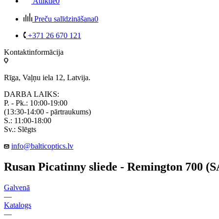
Atliktie
0
Preču salīdzināšana
0
+371 26 670 121
Kontaktinformācija
Rīga, Vaļņu iela 12, Latvija.
DARBA LAIKS:
P. - Pk.: 10:00-19:00
(13:30-14:00 - pārtraukums)
S.: 11:00-18:00
Sv.: Slēgts
info@balticoptics.lv
Rusan Picatinny sliede - Remington 700 (
Galvenā
—
Katalogs
—