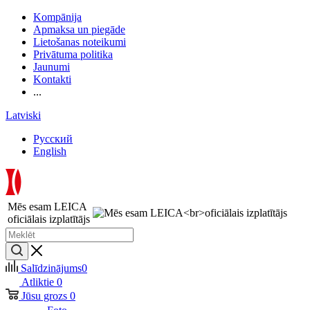
Kompānija
Apmaksa un piegāde
Lietošanas noteikumi
Privātuma politika
Jaunumi
Kontakti
...
Latviski
Русский
English
Mēs esam LEICA
oficiālais izplatītājs
Salīdzinājums
0
Atliktie
0
Jūsu grozs
0