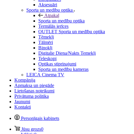
Aksesuāri
Sporta un medību optika
Atpakaļ
Sporta un medību optika
Termālās ierīces
OUTLET Sporta un medību optika
Tēmekļi
Tālmēri
Binokļi
Digitalie Diena/Nakts Temekļi
Teleskopi
Optikas stiprinajumi
Sporta un medību kameras
LEICA Cinema TV
Kompānija
Apmaksa un piegāde
Lietošanas noteikumi
Privātuma politika
Jaunumi
Kontakti
Personīgais kabinets
Jūsu grozs
0