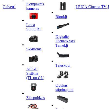
Kompaktās
Galvenā
LEICA Cinema TV
kameras
Binokļi
Leica
SOFORT
Digitalie
Diena/Nakts
Temekļi
S-Sistēma
Teleskopi
APS-C
Sistēma
(TL un CL)
Optikas
stiprinajumi
Zibspuldzes