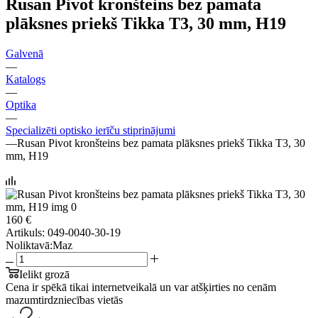
Rusan Pivot kronšteins bez pamata
plāksnes priekš Tikka T3, 30 mm, H19
Galvenā
—
Katalogs
—
Optika
—
Specializēti optisko ierīču stiprinājumi
—
Rusan Pivot kronšteins bez pamata plāksnes priekš Tikka T3, 30
mm, H19
160 €
Artikuls:
049-0040-30-19
Noliktavā:
Maz
Ielikt grozā
Cena ir spēkā tikai internetveikalā un var atšķirties no cenām
mazumtirdzniecības vietās