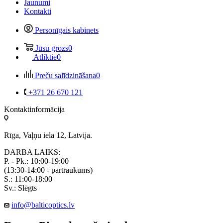
Jaunumi
Kontakti
Personīgais kabinets
Jūsu grozs
0
Atliktie
0
Preču salīdzināšana
0
+371 26 670 121
Kontaktinformācija
Rīga, Vaļņu iela 12, Latvija.
DARBA LAIKS:
P. - Pk.: 10:00-19:00
(13:30-14:00 - pārtraukums)
S.: 11:00-18:00
Sv.: Slēgts
info@balticoptics.lv