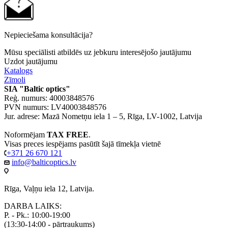
Nepieciešama konsultācija?
Mūsu speciālisti atbildēs uz jebkuru interesējošo jautājumu
Uzdot jautājumu
Katalogs
Zīmoli
SIA "Baltic optics"
Reģ. numurs: 40003848576
PVN numurs: LV40003848576
Jur. adrese: Mazā Nometņu iela 1 – 5, Rīga, LV-1002, Latvija
Noformējam
TAX FREE
.
Visas preces iespējams pasūtīt šajā tīmekļa vietnē
+371 26 670 121
info@balticoptics.lv
Rīga, Vaļņu iela 12, Latvija.
DARBA LAIKS:
P. - Pk.: 10:00-19:00
(13:30-14:00 - pārtraukums)