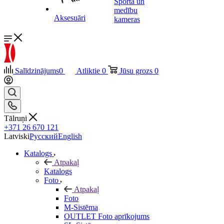
Sporta un
medību
Aksesuāri
kameras
Salīdzinājums
0
Atliktie
0
Jūsu grozs
0
Tālruņi
+371 26 670 121
Latviski
Русский
English
Katalogs
Atpakaļ
Katalogs
Foto
Atpakaļ
Foto
M-Sistēma
OUTLET Foto aprīkojums