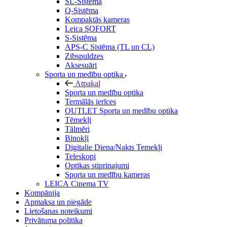
SL-Sistēma
Q-Sistēma
Kompaktās kameras
Leica SOFORT
S-Sistēma
APS-C Sistēma (TL un CL)
Zibspuldzes
Aksesuāri
Sporta un medību optika
Atpakaļ
Sporta un medību optika
Termālās ierīces
OUTLET Sporta un medību optika
Tēmekļi
Tālmēri
Binokļi
Digitalie Diena/Nakts Temekļi
Teleskopi
Optikas stiprinajumi
Sporta un medību kameras
LEICA Cinema TV
Kompānija
Apmaksa un piegāde
Lietošanas noteikumi
Privātuma politika