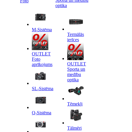
Sporta un medību
Foto
optika
M-Sistēma
Termālās
ierīces
OUTLET
Foto
OUTLET
aprīkojums
Sporta un
medību
optika
SL-Sistēma
Tēmekļi
Q-Sistēma
Tālmēri