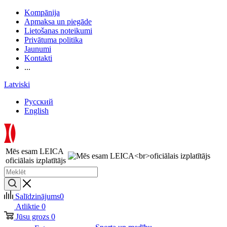
Kompānija
Apmaksa un piegāde
Lietošanas noteikumi
Privātuma politika
Jaunumi
Kontakti
...
Latviski
Русский
English
Mēs esam LEICA
oficiālais izplatītājs
Salīdzinājums
0
Atliktie
0
Jūsu grozs
0