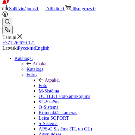
Salīdzinājums
0
Atliktie
0
Jūsu grozs
0
Tālruņi
+371 26 670 121
Latviski
Русский
English
Katalogs
Atpakaļ
Katalogs
Foto
Atpakaļ
Foto
M-Sistēma
OUTLET Foto aprīkojums
SL-Sistēma
Q-Sistēma
Kompaktās kameras
Leica SOFORT
S-Sistēma
APS-C Sistēma (TL un CL)
Zibspuldzes