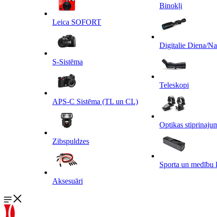
Binokļi
Leica SOFORT
Digitalie Diena/N
S-Sistēma
Teleskopi
APS-C Sistēma (TL un CL)
Optikas stiprinaju
Zibspuldzes
Sporta un medību 
Aksesuāri