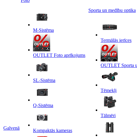
Foto
Sporta un medību optika
M-Sistēma
Termālās ierīces
OUTLET Foto aprīkojums
OUTLET Sporta un
SL-Sistēma
Tēmekļi
Q-Sistēma
Tālmēri
Galvenā
Kompaktās kameras