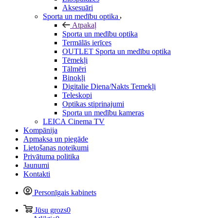
Aksesuāri
Sporta un medību optika
Atpakaļ
Sporta un medību optika
Termālās ierīces
OUTLET Sporta un medību optika
Tēmekļi
Tālmēri
Binokļi
Digitalie Diena/Nakts Temekļi
Teleskopi
Optikas stiprinajumi
Sporta un medību kameras
LEICA Cinema TV
Kompānija
Apmaksa un piegāde
Lietošanas noteikumi
Privātuma politika
Jaunumi
Kontakti
Personīgais kabinets
Jūsu grozs
0