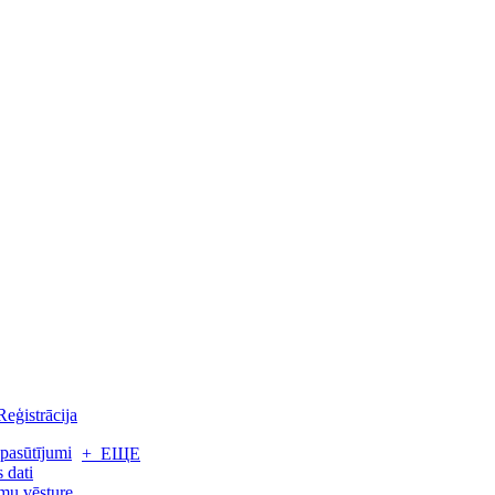
Reģistrācija
pasūtījumi
+ ЕЩЕ
 dati
mu vēsture