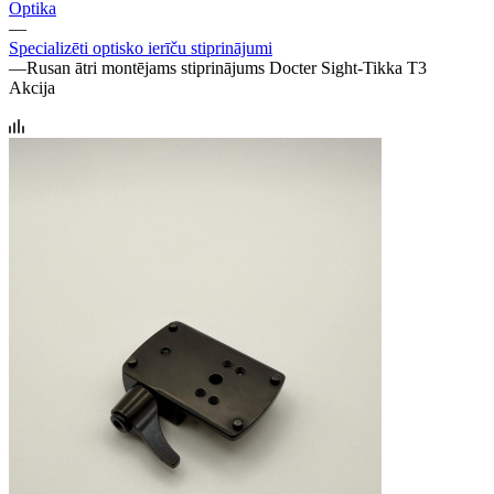
Optika
—
Specializēti optisko ierīču stiprinājumi
—
Rusan ātri montējams stiprinājums Docter Sight-Tikka T3
Akcija