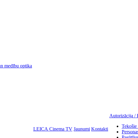
 medību optika
Autorizācija / 
Tekošie 
LEICA Cinema TV
Jaunumi
Kontakti
Personas
Pasūtīju