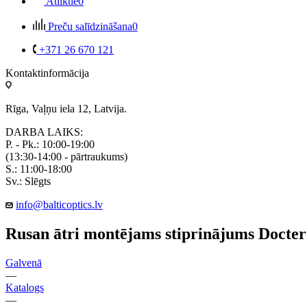
Atliktie
0
Preču salīdzināšana
0
+371 26 670 121
Kontaktinformācija
Rīga, Vaļņu iela 12, Latvija.
DARBA LAIKS:
P. - Pk.: 10:00-19:00
(13:30-14:00 - pārtraukums)
S.: 11:00-18:00
Sv.: Slēgts
info@balticoptics.lv
Rusan ātri montējams stiprinājums Docter
Galvenā
—
Katalogs
—