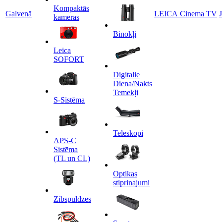
Kompaktās
Galvenā
LEICA Cinema TV
kameras
Binokļi
Leica
SOFORT
Digitalie
Diena/Nakts
Temekļi
S-Sistēma
Teleskopi
APS-C
Sistēma
(TL un CL)
Optikas
stiprinajumi
Zibspuldzes