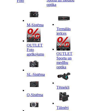
Sporta un medību
Foto
optika
M-Sistēma
Termālās
ierīces
OUTLET
Foto
OUTLET
aprīkojums
Sporta un
medību
optika
SL-Sistēma
Tēmekļi
Q-Sistēma
Tālmēri