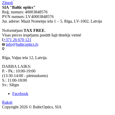
Zīmoli
SIA "Baltic optics"
Reģ. numurs: 40003848576
PVN numurs: LV40003848576
Jur. adrese: Mazā Nometņu iela 1 – 5, Rīga, LV-1002, Latvija
Noformējam
TAX FREE
.
Visas preces iespējams pasūtīt šajā tīmekļa vietnē
+371 26 670 121
info@balticoptics.lv
Rīga, Vaļņu iela 12, Latvija.
DARBA LAIKS:
P. - Pk.: 10:00-19:00
(13:30-14:00 - pārtraukums)
S.: 11:00-18:00
Sv.: Slēgts
Facebook
Raksti
Copyright 2026 © BalticOptics, SIA