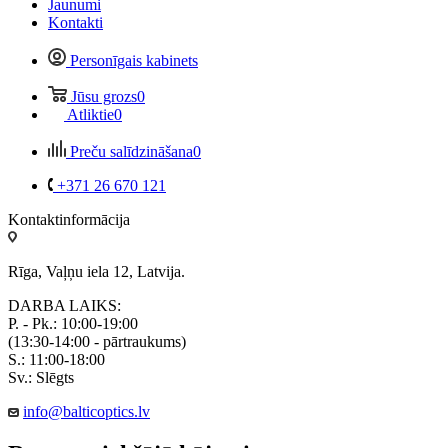
Jaunumi
Kontakti
Personīgais kabinets
Jūsu grozs
0
Atliktie
0
Preču salīdzināšana
0
+371 26 670 121
Kontaktinformācija
Rīga, Vaļņu iela 12, Latvija.
DARBA LAIKS:
P. - Pk.: 10:00-19:00
(13:30-14:00 - pārtraukums)
S.: 11:00-18:00
Sv.: Slēgts
info@balticoptics.lv