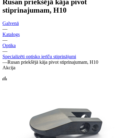
Rusan priekšējā kāja pivot
stiprinajumam, H10
Galvenā
—
Katalogs
—
Optika
—
Specializēti optisko ierīču stiprinājumi
—
Rusan priekšējā kāja pivot stiprinajumam, H10
Akcija