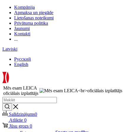
Kompānija
Apmaksa un piegāde
Lietošanas noteikumi
Privātuma politika
Jaunumi
Kontakti
...
Latviski
Русский
English
Mēs esam LEICA
oficiālais izplatītājs
Salīdzinājums
0
Atliktie
0
Jūsu grozs
0