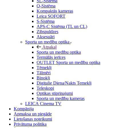
SL-Sistēma
Q-Sistēma
Kompaktās kameras
Leica SOFORT
S-Sistēma
APS-C Sistēma (TL un CL)
Zibspuldzes
Aksesuāri
Sporta un medību optika
Atpakaļ
Sporta un medību optika
Termālās ierīces
OUTLET Sporta un medību optika
Tēmekļi
Tālmēri
Binokļi
Digitalie Diena/Nakts Temekļi
Teleskopi
Optikas stiprinajumi
Sporta un medību kameras
LEICA Cinema TV
Kompānija
Apmaksa un piegāde
Lietošanas noteikumi
Privātuma politika