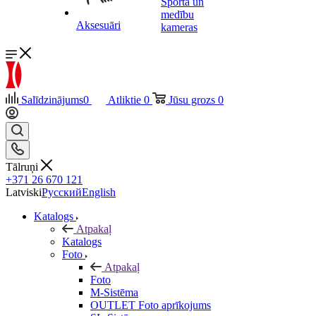
Sporta un
medību
Aksesuāri
kameras
Salīdzinājums
0
Atliktie
0
Jūsu grozs
0
Tālruņi
+371 26 670 121
Latviski
Русский
English
Katalogs
Atpakaļ
Katalogs
Foto
Atpakaļ
Foto
M-Sistēma
OUTLET Foto aprīkojums