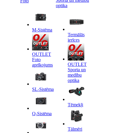
Sporta un medību
Foto
optika
M-Sistēma
Termālās
ierīces
OUTLET
Foto
OUTLET
aprīkojums
Sporta un
medību
optika
SL-Sistēma
Tēmekļi
Q-Sistēma
Tālmēri