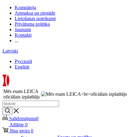
Kompānija
Apmaksa un piegāde
Lietošanas noteikumi
Privātuma politika
Jaunumi
Kontakti
...
Latviski
Русский
English
Mēs esam LEICA
oficiālais izplatītājs
Salīdzinājums
0
Atliktie
0
Jūsu grozs
0