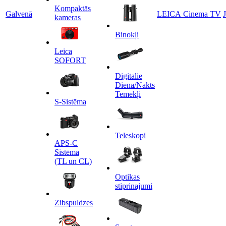
Kompaktās
Galvenā
LEICA Cinema TV
kameras
Binokļi
Leica
SOFORT
Digitalie
Diena/Nakts
Temekļi
S-Sistēma
Teleskopi
APS-C
Sistēma
(TL un CL)
Optikas
stiprinajumi
Zibspuldzes