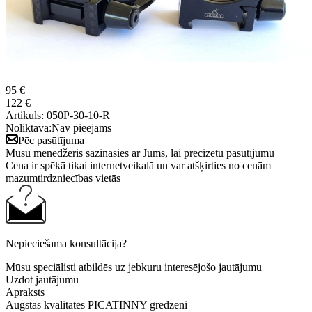
95 €
122 €
Artikuls:
050P-30-10-R
Noliktavā:
Nav pieejams
Pēc pasūtījuma
Mūsu menedžeris sazināsies ar Jums, lai precizētu pasūtījumu
Cena ir spēkā tikai internetveikalā un var atšķirties no cenām
mazumtirdzniecības vietās
Nepieciešama konsultācija?
Mūsu speciālisti atbildēs uz jebkuru interesējošo jautājumu
Uzdot jautājumu
Apraksts
Augstās kvalitātes PICATINNY gredzeni