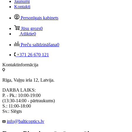
Jaunumi
Kontakti
Personīgais kabinets
Jūsu grozs
0
Atliktie
0
Preču salīdzināšana
0
+371 26 670 121
Kontaktinformācija
Rīga, Vaļņu iela 12, Latvija.
DARBA LAIKS:
P. - Pk.: 10:00-19:00
(13:30-14:00 - pārtraukums)
S.: 11:00-18:00
Sv.: Slēgts
info@balticoptics.lv