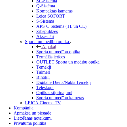
SL-Sistēma
Q-Sistēma
Kompaktās kameras
Leica SOFORT
S-Sistēma
APS-C Sistēma (TL un CL)
Zibspuldzes
Aksesuāri
Sporta un medību optika
Atpakaļ
Sporta un medību optika
Termālās ierīces
OUTLET Sporta un medību optika
Tēmekļi
Tālmēri
Binokļi
Digitalie Diena/Nakts Temekļi
Teleskopi
Optikas stiprinajumi
Sporta un medību kameras
LEICA Cinema TV
Kompānija
Apmaksa un piegāde
Lietošanas noteikumi
Privātuma politika