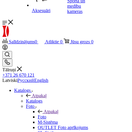
Sporta un
medību
Aksesuāri
kameras
Salīdzinājums
0
Atliktie
0
Jūsu grozs
0
Tālruņi
+371 26 670 121
Latviski
Русский
English
Katalogs
Atpakaļ
Katalogs
Foto
Atpakaļ
Foto
M-Sistēma
OUTLET Foto aprīkojums