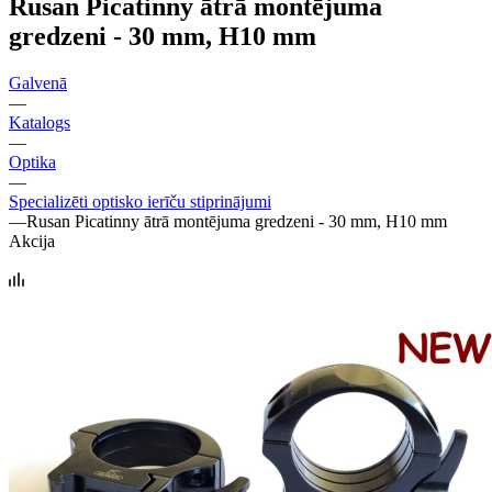
Rusan Picatinny ātrā montējuma
gredzeni - 30 mm, H10 mm
Galvenā
—
Katalogs
—
Optika
—
Specializēti optisko ierīču stiprinājumi
—
Rusan Picatinny ātrā montējuma gredzeni - 30 mm, H10 mm
Akcija