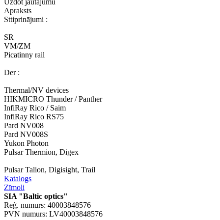
Uzdot jautājumu
Apraksts
Sttiprinājumi :
SR
VM/ZM
Picatinny rail
Der :
Thermal/NV devices
HIKMICRO Thunder / Panther
InfiRay Rico / Saim
InfiRay Rico RS75
Pard NV008
Pard NV008S
Yukon Photon
Pulsar Thermion, Digex
Pulsar Talion, Digisight, Trail
Katalogs
Zīmoli
SIA "Baltic optics"
Reģ. numurs: 40003848576
PVN numurs: LV40003848576