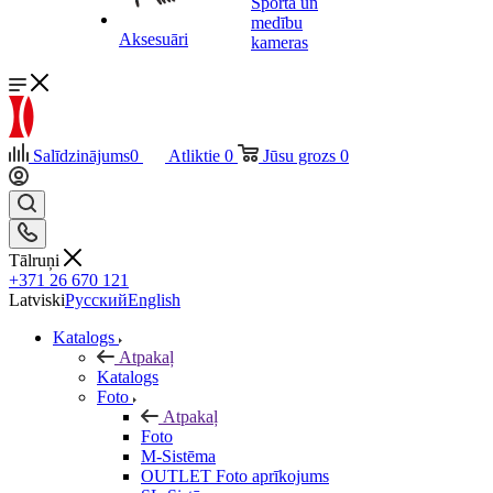
Sporta un
medību
Aksesuāri
kameras
Salīdzinājums
0
Atliktie
0
Jūsu grozs
0
Tālruņi
+371 26 670 121
Latviski
Русский
English
Katalogs
Atpakaļ
Katalogs
Foto
Atpakaļ
Foto
M-Sistēma
OUTLET Foto aprīkojums