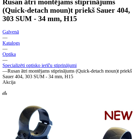
Rusan ātri montējams stiprinājums
(Quick-detach moun)t priekš Sauer 404,
303 SUM - 34 mm, H15
Galvenā
—
Katalogs
—
Optika
—
Specializēti optisko ierīču stiprinājumi
—
Rusan ātri montējams stiprinājums (Quick-detach moun)t priekš
Sauer 404, 303 SUM - 34 mm, H15
Akcija