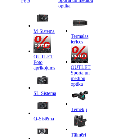
Sporta un medību
Foto
optika
M-Sistēma
Termālās
ierīces
OUTLET
Foto
OUTLET
aprīkojums
Sporta un
medību
optika
SL-Sistēma
Tēmekļi
Q-Sistēma
Tālmēri