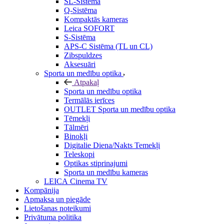
SL-Sistēma
Q-Sistēma
Kompaktās kameras
Leica SOFORT
S-Sistēma
APS-C Sistēma (TL un CL)
Zibspuldzes
Aksesuāri
Sporta un medību optika
Atpakaļ
Sporta un medību optika
Termālās ierīces
OUTLET Sporta un medību optika
Tēmekļi
Tālmēri
Binokļi
Digitalie Diena/Nakts Temekļi
Teleskopi
Optikas stiprinajumi
Sporta un medību kameras
LEICA Cinema TV
Kompānija
Apmaksa un piegāde
Lietošanas noteikumi
Privātuma politika