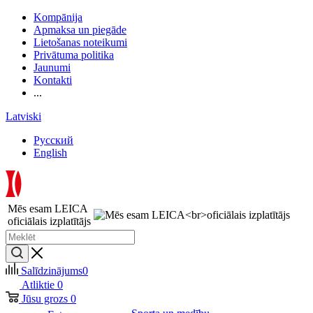
Kompānija
Apmaksa un piegāde
Lietošanas noteikumi
Privātuma politika
Jaunumi
Kontakti
...
Latviski
Русский
English
Mēs esam LEICA
oficiālais izplatītājs
Salīdzinājums
0
Atliktie
0
Jūsu grozs
0