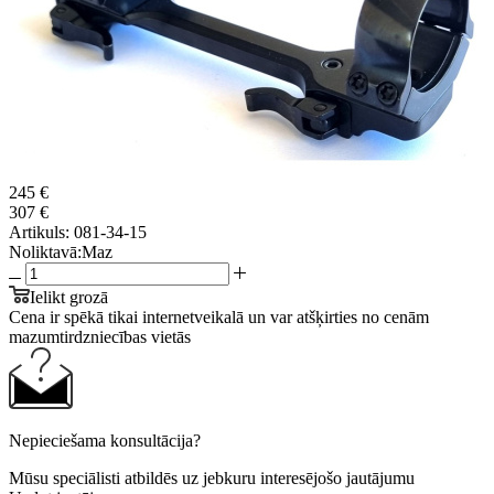
245 €
307 €
Artikuls:
081-34-15
Noliktavā:
Maz
Ielikt grozā
Cena ir spēkā tikai internetveikalā un var atšķirties no cenām
mazumtirdzniecības vietās
Nepieciešama konsultācija?
Mūsu speciālisti atbildēs uz jebkuru interesējošo jautājumu