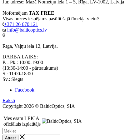
Jur. adrese: Mazā Nometņu iela 1 – 5, Rīga, LV-1002, Latvija
Noformējam
TAX FREE
.
Visas preces iespējams pasūtīt šajā tīmekļa vietnē
+371 26 670 121
info@balticoptics.lv
Rīga, Vaļņu iela 12, Latvija.
DARBA LAIKS:
P. - Pk.: 10:00-19:00
(13:30-14:00 - pārtraukums)
S.: 11:00-18:00
Sv.: Slēgts
Facebook
Raksti
Copyright 2026 © BalticOptics, SIA
Mēs esam LEICA
oficiālais izplatītājs
Atrast