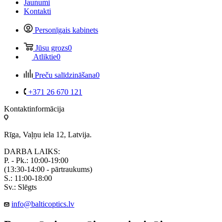
Jaunumi
Kontakti
Personīgais kabinets
Jūsu grozs
0
Atliktie
0
Preču salīdzināšana
0
+371 26 670 121
Kontaktinformācija
Rīga, Vaļņu iela 12, Latvija.
DARBA LAIKS:
P. - Pk.: 10:00-19:00
(13:30-14:00 - pārtraukums)
S.: 11:00-18:00
Sv.: Slēgts
info@balticoptics.lv