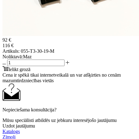
92 €
116 €
Artikuls:
055-T3-30-19-M
Noliktavā:
Maz
Ielikt grozā
Cena ir spēkā tikai internetveikalā un var atšķirties no cenām
mazumtirdzniecības vietās
Nepieciešama konsultācija?
Mūsu speciālisti atbildēs uz jebkuru interesējošo jautājumu
Uzdot jautājumu
Katalogs
Zīmoli