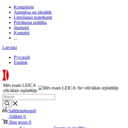
Kompānija
Apmaksa un piegāde
Lietošanas noteikumi
Privātuma politika
Jaunumi
Kontakti
...
Latviski
Русский
English
Mēs esam LEICA
oficiālais izplatītājs
Salīdzinājums
0
Atliktie
0
Jūsu grozs
0