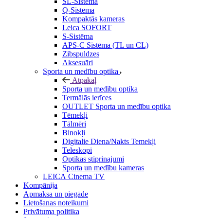
SL-Sistēma
Q-Sistēma
Kompaktās kameras
Leica SOFORT
S-Sistēma
APS-C Sistēma (TL un CL)
Zibspuldzes
Aksesuāri
Sporta un medību optika
Atpakaļ
Sporta un medību optika
Termālās ierīces
OUTLET Sporta un medību optika
Tēmekļi
Tālmēri
Binokļi
Digitalie Diena/Nakts Temekļi
Teleskopi
Optikas stiprinajumi
Sporta un medību kameras
LEICA Cinema TV
Kompānija
Apmaksa un piegāde
Lietošanas noteikumi
Privātuma politika