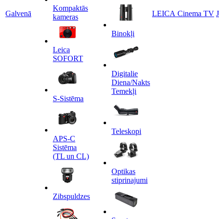
Kompaktās
Galvenā
LEICA Cinema TV
kameras
Binokļi
Leica
SOFORT
Digitalie
Diena/Nakts
Temekļi
S-Sistēma
Teleskopi
APS-C
Sistēma
(TL un CL)
Optikas
stiprinajumi
Zibspuldzes