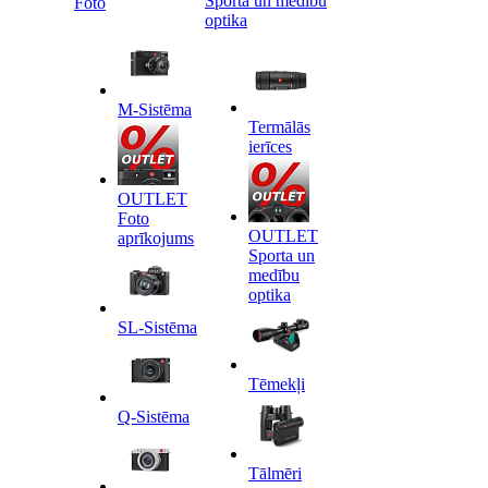
Sporta un medību
Foto
optika
M-Sistēma
Termālās
ierīces
OUTLET
Foto
OUTLET
aprīkojums
Sporta un
medību
optika
SL-Sistēma
Tēmekļi
Q-Sistēma
Tālmēri