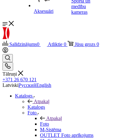
Sporta un
medību
Aksesuāri
kameras
Salīdzinājums
0
Atliktie
0
Jūsu grozs
0
Tālruņi
+371 26 670 121
Latviski
Русский
English
Katalogs
Atpakaļ
Katalogs
Foto
Atpakaļ
Foto
M-Sistēma
OUTLET Foto aprīkojums