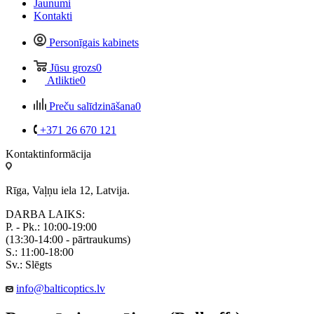
Jaunumi
Kontakti
Personīgais kabinets
Jūsu grozs
0
Atliktie
0
Preču salīdzināšana
0
+371 26 670 121
Kontaktinformācija
Rīga, Vaļņu iela 12, Latvija.
DARBA LAIKS:
P. - Pk.: 10:00-19:00
(13:30-14:00 - pārtraukums)
S.: 11:00-18:00
Sv.: Slēgts
info@balticoptics.lv