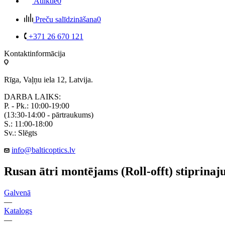
Atliktie
0
Preču salīdzināšana
0
+371 26 670 121
Kontaktinformācija
Rīga, Vaļņu iela 12, Latvija.
DARBA LAIKS:
P. - Pk.: 10:00-19:00
(13:30-14:00 - pārtraukums)
S.: 11:00-18:00
Sv.: Slēgts
info@balticoptics.lv
Rusan ātri montējams (Roll-offt) stiprina
Galvenā
—
Katalogs
—