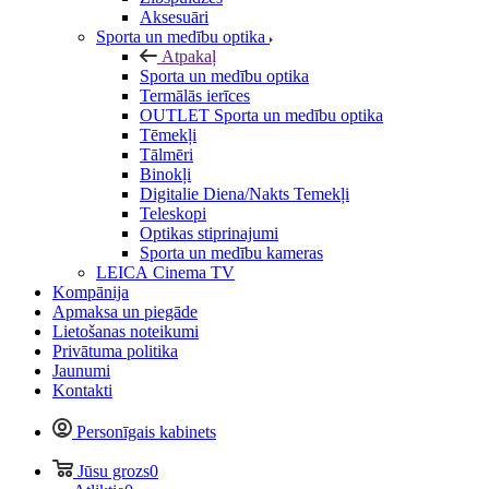
Aksesuāri
Sporta un medību optika
Atpakaļ
Sporta un medību optika
Termālās ierīces
OUTLET Sporta un medību optika
Tēmekļi
Tālmēri
Binokļi
Digitalie Diena/Nakts Temekļi
Teleskopi
Optikas stiprinajumi
Sporta un medību kameras
LEICA Cinema TV
Kompānija
Apmaksa un piegāde
Lietošanas noteikumi
Privātuma politika
Jaunumi
Kontakti
Personīgais kabinets
Jūsu grozs
0