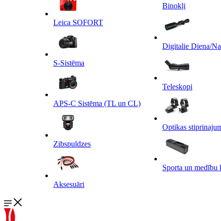
Binokļi
Leica SOFORT
Digitalie Diena/N
S-Sistēma
Teleskopi
APS-C Sistēma (TL un CL)
Optikas stiprinaju
Zibspuldzes
Sporta un medību 
Aksesuāri