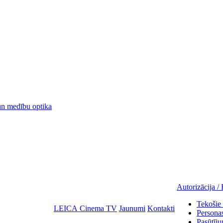
 medību optika
Autorizācija / 
Tekošie 
LEICA Cinema TV
Jaunumi
Kontakti
Personas
Pasūtīju