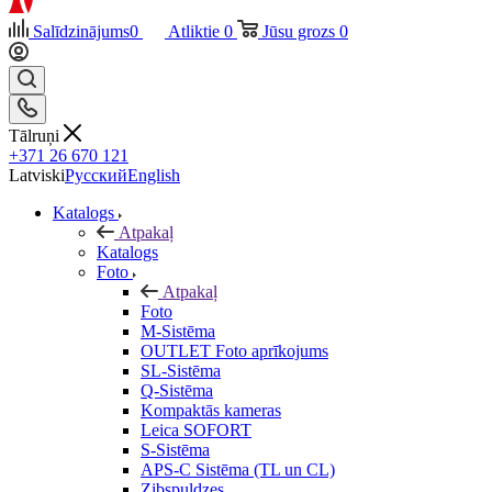
Salīdzinājums
0
Atliktie
0
Jūsu grozs
0
Tālruņi
+371 26 670 121
Latviski
Русский
English
Katalogs
Atpakaļ
Katalogs
Foto
Atpakaļ
Foto
M-Sistēma
OUTLET Foto aprīkojums
SL-Sistēma
Q-Sistēma
Kompaktās kameras
Leica SOFORT
S-Sistēma
APS-C Sistēma (TL un CL)
Zibspuldzes