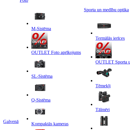
Foto
Sporta un medību optika
M-Sistēma
Termālās ierīces
OUTLET Foto aprīkojums
OUTLET Sporta un
SL-Sistēma
Tēmekļi
Q-Sistēma
Tālmēri
Galvenā
Kompaktās kameras