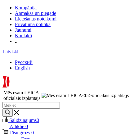
Kompānija
Apmaksa un piegāde
Lietošanas noteikumi
Privātuma politika
Jaunumi
Kontakti
...
Latviski
Русский
English
Mēs esam LEICA
oficiālais izplatītājs
Salīdzinājums
0
Atliktie
0
Jūsu grozs
0