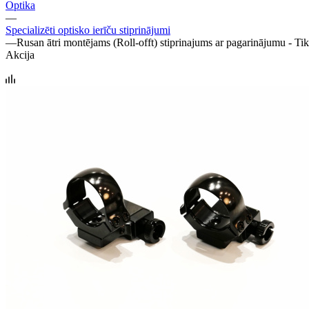
Optika
—
Specializēti optisko ierīču stiprinājumi
—
Rusan ātri montējams (Roll-offt) stiprinajums ar pagarinājumu - T
Akcija