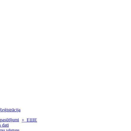
Reģistrācija
pasūtījumi
+ ЕЩЕ
 dati
mu vēsture