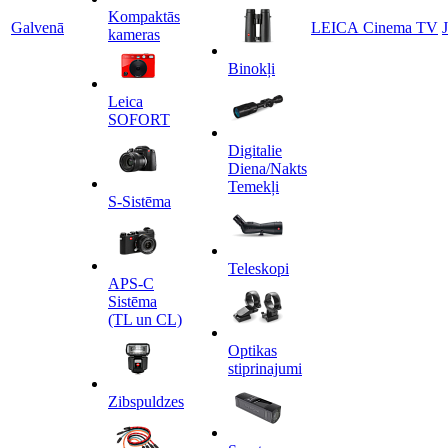
Kompaktās
Galvenā
LEICA Cinema TV
kameras
Binokļi
Leica
SOFORT
Digitalie
Diena/Nakts
Temekļi
S-Sistēma
Teleskopi
APS-C
Sistēma
(TL un CL)
Optikas
stiprinajumi
Zibspuldzes