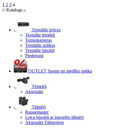
1
2
3
4
Katalogs
Termālās ierīces
Termālie tēmēkļi
Termokameras
Termālās uzlikas
Termālie binokļi
Piederumi
OUTLET Sporta un medību optika
Tēmekļi
Aksesuāri
Tālmēri
Rangemaster
Leica binokli ar integrēto tālmēri
Aksesuāri Tālmeriem