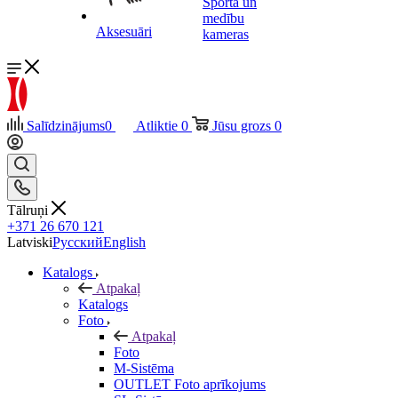
Sporta un
medību
Aksesuāri
kameras
Salīdzinājums
0
Atliktie
0
Jūsu grozs
0
Tālruņi
+371 26 670 121
Latviski
Русский
English
Katalogs
Atpakaļ
Katalogs
Foto
Atpakaļ
Foto
M-Sistēma
OUTLET Foto aprīkojums