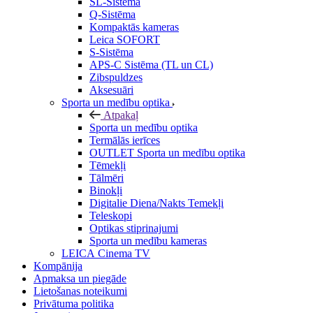
SL-Sistēma
Q-Sistēma
Kompaktās kameras
Leica SOFORT
S-Sistēma
APS-C Sistēma (TL un CL)
Zibspuldzes
Aksesuāri
Sporta un medību optika
Atpakaļ
Sporta un medību optika
Termālās ierīces
OUTLET Sporta un medību optika
Tēmekļi
Tālmēri
Binokļi
Digitalie Diena/Nakts Temekļi
Teleskopi
Optikas stiprinajumi
Sporta un medību kameras
LEICA Cinema TV
Kompānija
Apmaksa un piegāde
Lietošanas noteikumi
Privātuma politika