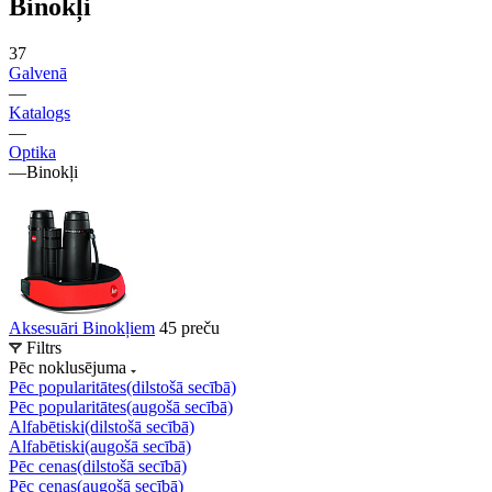
Binokļi
37
Galvenā
—
Katalogs
—
Optika
—
Binokļi
Aksesuāri Binokļiem
45 preču
Filtrs
Pēc noklusējuma
Pēc popularitātes(dilstošā secībā)
Pēc popularitātes(augošā secībā)
Alfabētiski(dilstošā secībā)
Alfabētiski(augošā secībā)
Pēc cenas(dilstošā secībā)
Pēc cenas(augošā secībā)