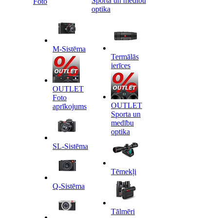
Sporta un medību
Foto
optika
M-Sistēma
Termālās
ierīces
OUTLET
Foto
OUTLET
aprīkojums
Sporta un
medību
optika
SL-Sistēma
Tēmekļi
Q-Sistēma
Tālmēri