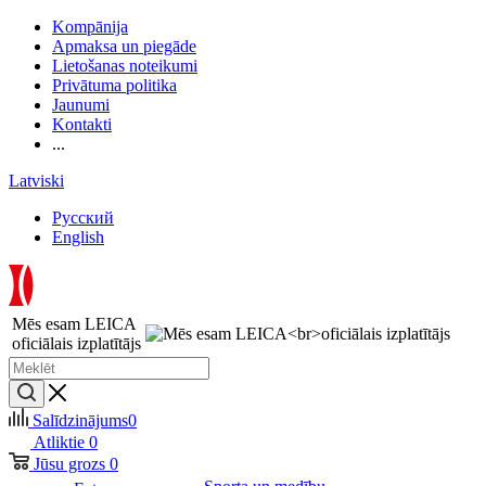
Kompānija
Apmaksa un piegāde
Lietošanas noteikumi
Privātuma politika
Jaunumi
Kontakti
...
Latviski
Русский
English
Mēs esam LEICA
oficiālais izplatītājs
Salīdzinājums
0
Atliktie
0
Jūsu grozs
0