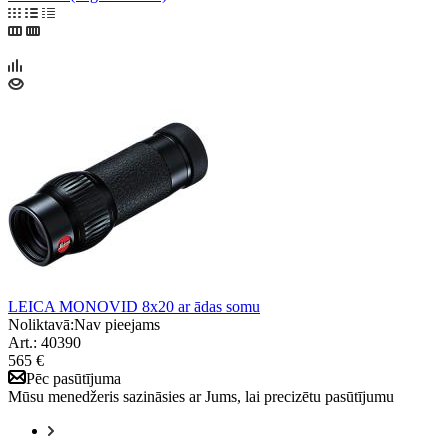
LEICA MONOVID 8x20 ar ādas somu
Noliktavā:
Nav pieejams
Art.: 40390
565 €
Pēc pasūtījuma
Mūsu menedžeris sazināsies ar Jums, lai precizētu pasūtījumu