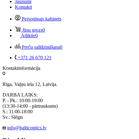
Jaunumi
Kontakti
Personīgais kabinets
Jūsu grozs
0
Atliktie
0
Preču salīdzināšana
0
+371 26 670 121
Kontaktinformācija
Rīga, Vaļņu iela 12, Latvija.
DARBA LAIKS:
P. - Pk.: 10:00-19:00
(13:30-14:00 - pārtraukums)
S.: 11:00-18:00
Sv.: Slēgts
info@balticoptics.lv