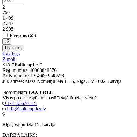
2
750
1 499
2 247
2 995
Pieejams (
65
)
Показать
Katalogs
Zīmoli
SIA "Baltic optics"
Reģ. numurs: 40003848576
PVN numurs: LV40003848576
Jur. adrese: Mazā Nometņu iela 1 – 5, Rīga, LV-1002, Latvija
Noformējam
TAX FREE
.
Visas preces iespējams pasūtīt šajā tīmekļa vietnē
+371 26 670 121
info@balticoptics.lv
Rīga, Vaļņu iela 12, Latvija.
DARBA LAIKS: