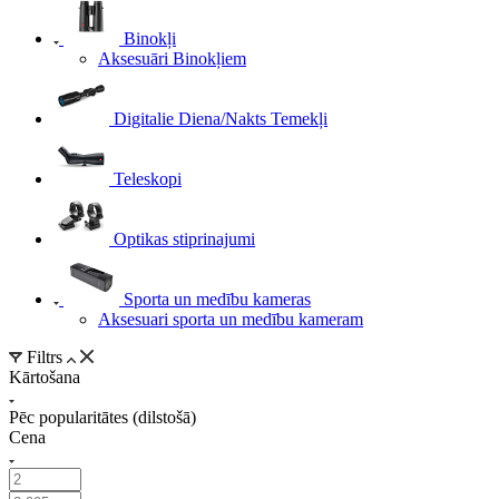
Binokļi
Aksesuāri Binokļiem
Digitalie Diena/Nakts Temekļi
Teleskopi
Optikas stiprinajumi
Sporta un medību kameras
Aksesuari sporta un medību kameram
Filtrs
Kārtošana
Pēc popularitātes (dilstošā)
Cena