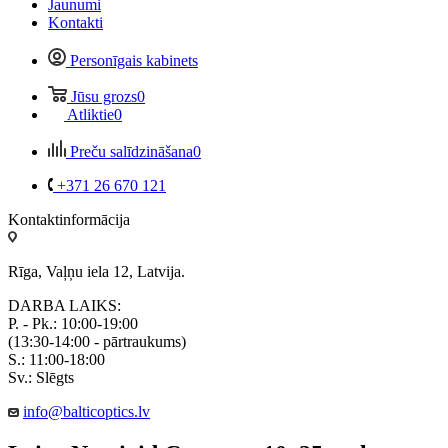
Jaunumi
Kontakti
Personīgais kabinets
Jūsu grozs
0
Atliktie
0
Preču salīdzināšana
0
+371 26 670 121
Kontaktinformācija
Rīga, Vaļņu iela 12, Latvija.
DARBA LAIKS:
P. - Pk.: 10:00-19:00
(13:30-14:00 - pārtraukums)
S.: 11:00-18:00
Sv.: Slēgts
info@balticoptics.lv