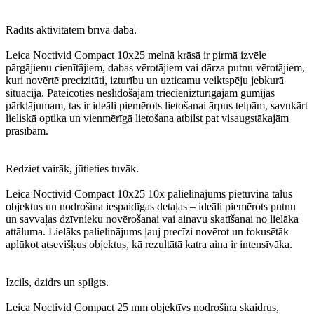
Radīts aktivitātēm brīvā dabā.
Leica Noctivid Compact 10x25 melnā krāsā ir pirmā izvēle
pārgājienu cienītājiem, dabas vērotājiem vai dārza putnu vērotājiem,
kuri novērtē precizitāti, izturību un uzticamu veiktspēju jebkurā
situācijā. Pateicoties neslīdošajam triecienizturīgajam gumijas
pārklājumam, tas ir ideāli piemērots lietošanai ārpus telpām, savukārt
lieliskā optika un vienmērīgā lietošana atbilst pat visaugstākajām
prasībām.
Redziet vairāk, jūtieties tuvāk.
Leica Noctivid Compact 10x25 10x palielinājums pietuvina tālus
objektus un nodrošina iespaidīgas detaļas – ideāli piemērots putnu
un savvaļas dzīvnieku novērošanai vai ainavu skatīšanai no lielāka
attāluma. Lielāks palielinājums ļauj precīzi novērot un fokusētāk
aplūkot atsevišķus objektus, kā rezultātā katra aina ir intensīvāka.
Izcils, dzidrs un spilgts.
Leica Noctivid Compact 25 mm objektīvs nodrošina skaidrus,