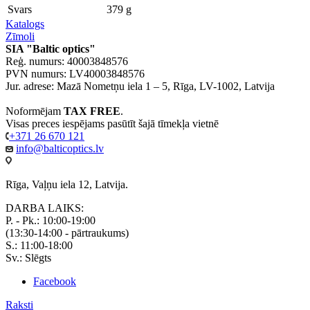
Svars
379 g
Katalogs
Zīmoli
SIA "Baltic optics"
Reģ. numurs: 40003848576
PVN numurs: LV40003848576
Jur. adrese: Mazā Nometņu iela 1 – 5, Rīga, LV-1002, Latvija
Noformējam
TAX FREE
.
Visas preces iespējams pasūtīt šajā tīmekļa vietnē
+371 26 670 121
info@balticoptics.lv
Rīga, Vaļņu iela 12, Latvija.
DARBA LAIKS:
P. - Pk.: 10:00-19:00
(13:30-14:00 - pārtraukums)
S.: 11:00-18:00
Sv.: Slēgts
Facebook
Raksti