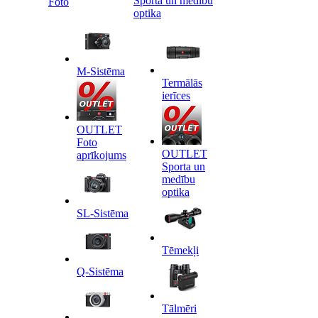
Sporta un medību
Foto
optika
M-Sistēma
Termālās
ierīces
OUTLET
Foto
OUTLET
aprīkojums
Sporta un
medību
optika
SL-Sistēma
Tēmekļi
Q-Sistēma
Tālmēri