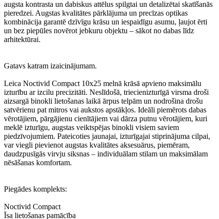
augsta kontrasta un dabiskus attēlus spilgtai un detalizētai skatīšanās
pieredzei. Augstas kvalitātes pārklājuma un precīzas optikas
kombinācija garantē dzīvīgu krāsu un iespaidīgu asumu, ļaujot ērti
un bez piepūles novērot jebkuru objektu – sākot no dabas līdz
arhitektūrai.
Gatavs katram izaicinājumam.
Leica Noctivid Compact 10x25 melnā krāsā apvieno maksimālu
izturību ar izcilu precizitāti. Neslīdošā, triecienizturīgā virsma droši
aizsargā binokli lietošanas laikā ārpus telpām un nodrošina drošu
satvērienu pat mitros vai aukstos apstākļos. Ideāli piemērots dabas
vērotājiem, pārgājienu cienītājiem vai dārza putnu vērotājiem, kuri
meklē izturīgu, augstas veiktspējas binokli visiem saviem
piedzīvojumiem. Pateicoties jaunajai, izturīgajai stiprinājuma cilpai,
var viegli pievienot augstas kvalitātes aksesuārus, piemēram,
daudzpusīgās virvju siksnas – individuālam stilam un maksimālam
nēsāšanas komfortam.
Piegādes komplekts:
Noctivid Compact
Īsa lietošanas pamācība