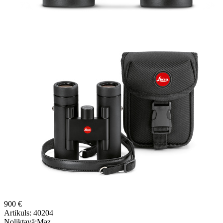
900 €
Artikuls:
40204
Noliktavā:
Maz