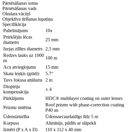
Pārnēsāšanas soma
Pārnēsāšanas vads
Okulara vāciņš
Objektīva tīrīšanas lupatiņa
Specifikācija
Palielinājums
10x
Priekšējās lēcas
25 mm
diametrs
Izejas zīlītes diametrs
2,5 mm
Redzes lauks uz 1000
100 m
m
Acu atvieglojums
15 mm
Skata leņķis (grādi)
5.7°
Tuvs fokusa attālums
2 m
Dioptriju
± 4
kompensācija
Pārklājums
HDC® multilayer coating on outer lenses
Roof prisms with phase-correction coating
Prizmu sistēma
P40 an
Ūdensizturība
Ūdensnecaurlaidīgs līdz 5 m
Korpuss
Alimīnijs, pildīts ar slāpekli
Izmēri (P x A x D)
110 x 112 x 40 mm