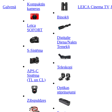
Kompaktās
Galvenā
LEICA Cinema TV
kameras
Binokļi
Leica
SOFORT
Digitalie
Diena/Nakts
Temekļi
S-Sistēma
Teleskopi
APS-C
Sistēma
(TL un CL)
Optikas
stiprinajumi
Zibspuldzes