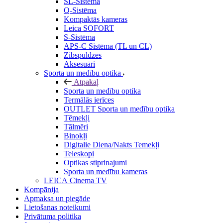
SL-Sistēma
Q-Sistēma
Kompaktās kameras
Leica SOFORT
S-Sistēma
APS-C Sistēma (TL un CL)
Zibspuldzes
Aksesuāri
Sporta un medību optika
Atpakaļ
Sporta un medību optika
Termālās ierīces
OUTLET Sporta un medību optika
Tēmekļi
Tālmēri
Binokļi
Digitalie Diena/Nakts Temekļi
Teleskopi
Optikas stiprinajumi
Sporta un medību kameras
LEICA Cinema TV
Kompānija
Apmaksa un piegāde
Lietošanas noteikumi
Privātuma politika