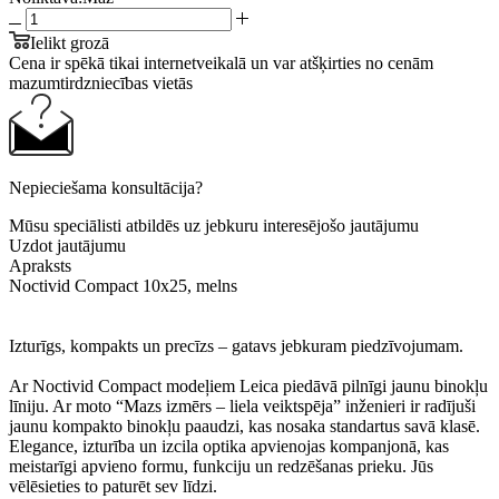
Ielikt grozā
Cena ir spēkā tikai internetveikalā un var atšķirties no cenām
mazumtirdzniecības vietās
Nepieciešama konsultācija?
Mūsu speciālisti atbildēs uz jebkuru interesējošo jautājumu
Uzdot jautājumu
Apraksts
Noctivid Compact 10x25, melns
Izturīgs, kompakts un precīzs – gatavs jebkuram piedzīvojumam.
Ar Noctivid Compact modeļiem Leica piedāvā pilnīgi jaunu binokļu
līniju. Ar moto “Mazs izmērs – liela veiktspēja” inženieri ir radījuši
jaunu kompakto binokļu paaudzi, kas nosaka standartus savā klasē.
Elegance, izturība un izcila optika apvienojas kompanjonā, kas
meistarīgi apvieno formu, funkciju un redzēšanas prieku. Jūs
vēlēsieties to paturēt sev līdzi.