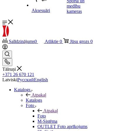
Sporta un
medību
Aksesuāri
kameras
Salīdzinājums
0
Atliktie
0
Jūsu grozs
0
Tālruņi
+371 26 670 121
Latviski
Русский
English
Katalogs
Atpakaļ
Katalogs
Foto
Atpakaļ
Foto
M-Sistēma
OUTLET Foto aprīkojums