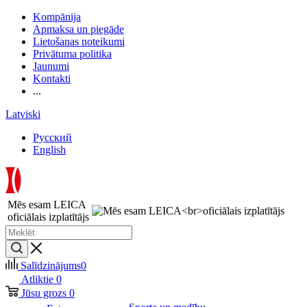
Kompānija
Apmaksa un piegāde
Lietošanas noteikumi
Privātuma politika
Jaunumi
Kontakti
...
Latviski
Русский
English
Mēs esam LEICA
oficiālais izplatītājs
Salīdzinājums
0
Atliktie
0
Jūsu grozs
0