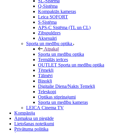
SL-Sistēma
Q-Sistēma
Kompaktās kameras
Leica SOFORT
S-Sistēma
APS-C Sistēma (TL un CL)
Zibspuldzes
Aksesuāri
Sporta un medību optika
Atpakaļ
Sporta un medību optika
Termālās ierīces
OUTLET Sporta un medību optika
Tēmekļi
Tālmēri
Binokļi
Digitalie Diena/Nakts Temekļi
Teleskopi
Optikas stiprinajumi
Sporta un medību kameras
LEICA Cinema TV
Kompānija
Apmaksa un piegāde
Lietošanas noteikumi
Privātuma politika