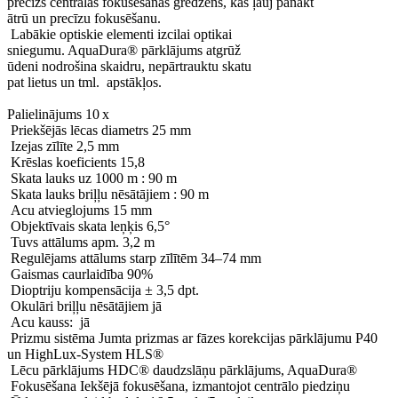
precīzs centrālās fokusēšanas gredzens, kas ļauj panākt
ātrū un precīzu fokusēšanu.
Labākie optiskie elementi izcilai optikai
sniegumu. AquaDura® pārklājums atgrūž
ūdeni nodrošina skaidru, nepārtrauktu skatu
pat lietus un tml. apstākļos.
Palielinājums 10 x
Priekšējās lēcas diametrs 25 mm
Izejas zīlīte 2,5 mm
Krēslas koeficients 15,8
Skata lauks uz 1000 m : 90 m
Skata lauks briļļu nēsātājiem : 90 m
Acu atvieglojums 15 mm
Objektīvais skata leņķis 6,5°
Tuvs attālums apm. 3,2 m
Regulējams attālums starp zīlītēm 34–74 mm
Gaismas caurlaidība 90%
Dioptriju kompensācija ± 3,5 dpt.
Okulāri briļļu nēsātājiem jā
Acu kauss: jā
Prizmu sistēma Jumta prizmas ar fāzes korekcijas pārklājumu P40
un HighLux-System HLS®
Lēcu pārklājums HDC® daudzslāņu pārklājums, AquaDura®
Fokusēšana Iekšējā fokusēšana, izmantojot centrālo piedziņu