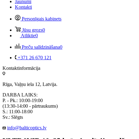
Jaunumi
Kontakti
Personīgais kabinets
Jūsu grozs
0
Atliktie
0
Preču salīdzināšana
0
+371 26 670 121
Kontaktinformācija
Rīga, Vaļņu iela 12, Latvija.
DARBA LAIKS:
P. - Pk.: 10:00-19:00
(13:30-14:00 - pārtraukums)
S.: 11:00-18:00
Sv.: Slēgts
info@balticoptics.lv