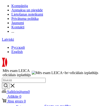
Kompānija
Apmaksa un piegāde
Lietošanas noteikumi
Privātuma politika
Jaunumi
Kontakti
...
Latviski
Русский
English
Mēs esam LEICA
oficiālais izplatītājs
Salīdzinājums
0
Atliktie
0
Jūsu grozs
0