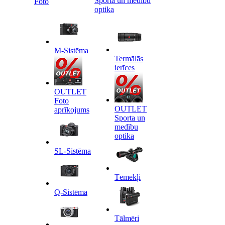
Sporta un medību
Foto
optika
M-Sistēma
Termālās
ierīces
OUTLET
Foto
OUTLET
aprīkojums
Sporta un
medību
optika
SL-Sistēma
Tēmekļi
Q-Sistēma
Tālmēri