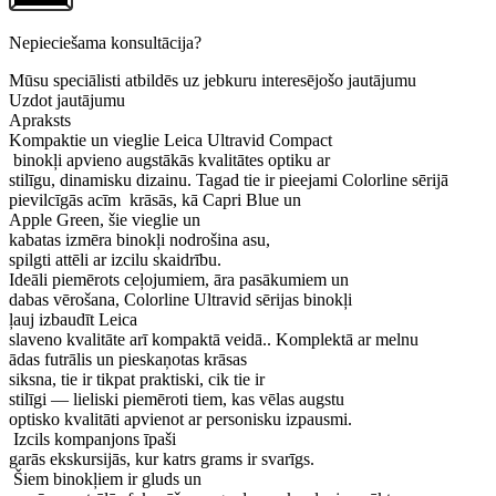
Nepieciešama konsultācija?
Mūsu speciālisti atbildēs uz jebkuru interesējošo jautājumu
Uzdot jautājumu
Apraksts
Kompaktie un vieglie Leica Ultravid Compact
binokļi apvieno augstākās kvalitātes optiku ar
stilīgu, dinamisku dizainu. Tagad tie ir pieejami Colorline sērijā
pievilcīgās acīm krāsās, kā Capri Blue un
Apple Green, šie vieglie un
kabatas izmēra binokļi nodrošina asu,
spilgti attēli ar izcilu skaidrību.
Ideāli piemērots ceļojumiem, āra pasākumiem un
dabas vērošana, Colorline Ultravid sērijas binokļi
ļauj izbaudīt Leica
slaveno kvalitāte arī kompaktā veidā.. Komplektā ar melnu
ādas futrālis un pieskaņotas krāsas
siksna, tie ir tikpat praktiski, cik tie ir
stilīgi — lieliski piemēroti tiem, kas vēlas augstu
optisko kvalitāti apvienot ar personisku izpausmi.
Izcils kompanjons īpaši
garās ekskursijās, kur katrs grams ir svarīgs.
Šiem binokļiem ir gluds un