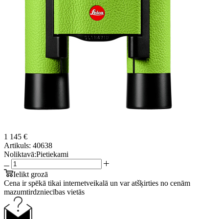
1 145 €
Artikuls:
40638
Noliktavā:
Pietiekami
Ielikt grozā
Cena ir spēkā tikai internetveikalā un var atšķirties no cenām
mazumtirdzniecības vietās