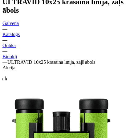
ULTRAVID 10x25 krāsaina līnija, zaļš
ābols
Galvenā
—
Katalogs
—
Optika
—
Binokļi
—
ULTRAVID 10x25 krāsaina līnija, zaļš ābols
Akcija