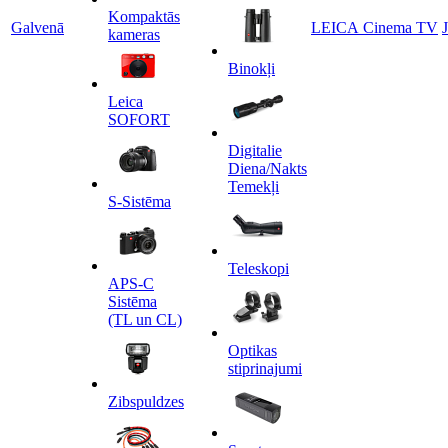
Kompaktās
Galvenā
LEICA Cinema TV
kameras
Binokļi
Leica
SOFORT
Digitalie
Diena/Nakts
Temekļi
S-Sistēma
Teleskopi
APS-C
Sistēma
(TL un CL)
Optikas
stiprinajumi
Zibspuldzes