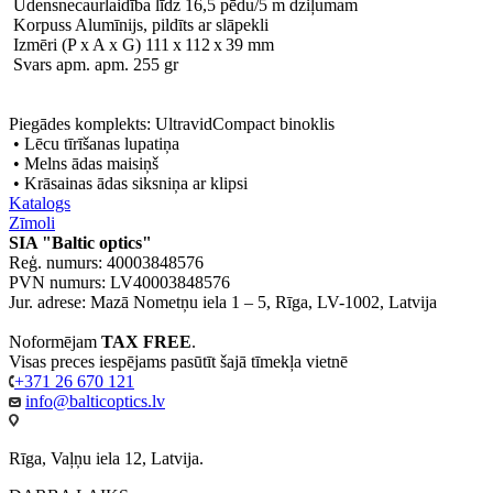
Ūdensnecaurlaidība līdz 16,5 pēdu/5 m dziļumam
Korpuss Alumīnijs, pildīts ar slāpekli
Izmēri (P x A x G) 111 x 112 x 39 mm
Svars apm. apm. 255 gr
Piegādes komplekts: UltravidCompact binoklis
• Lēcu tīrīšanas lupatiņa
• Melns ādas maisiņš
• Krāsainas ādas siksniņa ar klipsi
Katalogs
Zīmoli
SIA "Baltic optics"
Reģ. numurs: 40003848576
PVN numurs: LV40003848576
Jur. adrese: Mazā Nometņu iela 1 – 5, Rīga, LV-1002, Latvija
Noformējam
TAX FREE
.
Visas preces iespējams pasūtīt šajā tīmekļa vietnē
+371 26 670 121
info@balticoptics.lv
Rīga, Vaļņu iela 12, Latvija.