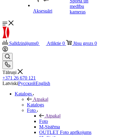
Sporta un
medību
Aksesuāri
kameras
Salīdzinājums
0
Atliktie
0
Jūsu grozs
0
Tālruņi
+371 26 670 121
Latviski
Русский
English
Katalogs
Atpakaļ
Katalogs
Foto
Atpakaļ
Foto
M-Sistēma
OUTLET Foto aprīkojums