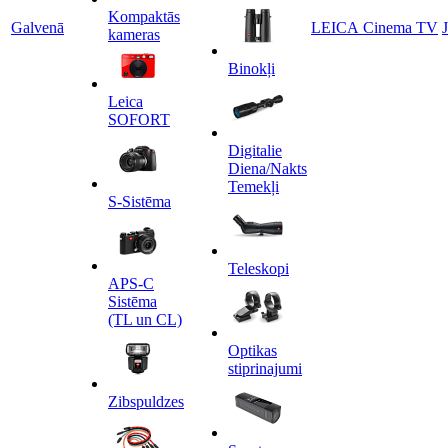
Kompaktās
Galvenā
LEICA Cinema TV
kameras
Binokļi
Leica
SOFORT
Digitalie
Diena/Nakts
Temekļi
S-Sistēma
Teleskopi
APS-C
Sistēma
(TL un CL)
Optikas
stiprinajumi
Zibspuldzes