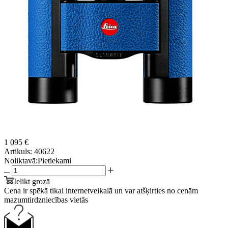
1 095 €
Artikuls:
40622
Noliktavā:
Pietiekami
Ielikt grozā
Cena ir spēkā tikai internetveikalā un var atšķirties no cenām
mazumtirdzniecības vietās