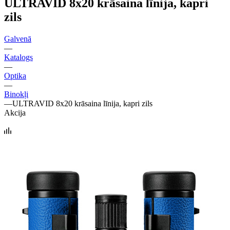
ULTRAVID 8x20 krāsaina līnija, kapri
zils
Galvenā
—
Katalogs
—
Optika
—
Binokļi
—
ULTRAVID 8x20 krāsaina līnija, kapri zils
Akcija