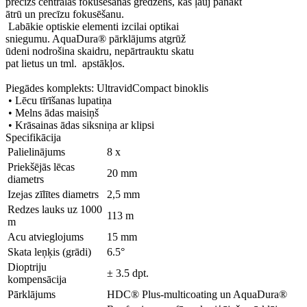
precīzs centrālās fokusēšanas gredzens, kas ļauj panākt
ātrū un precīzu fokusēšanu.
Labākie optiskie elementi izcilai optikai
sniegumu. AquaDura® pārklājums atgrūž
ūdeni nodrošina skaidru, nepārtrauktu skatu
pat lietus un tml. apstākļos.
Piegādes komplekts: UltravidCompact binoklis
• Lēcu tīrīšanas lupatiņa
• Melns ādas maisiņš
• Krāsainas ādas siksniņa ar klipsi
Specifikācija
Palielinājums
8 x
Priekšējās lēcas
20 mm
diametrs
Izejas zīlītes diametrs
2,5 mm
Redzes lauks uz 1000
113 m
m
Acu atvieglojums
15 mm
Skata leņķis (grādi)
6.5°
Dioptriju
± 3.5 dpt.
kompensācija
Pārklājums
HDC® Plus-multicoating un AquaDura®