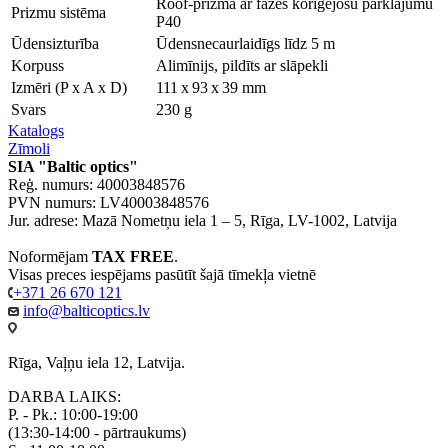
Roof-prizma ar fāzes koriģējošu pārklājumu
Prizmu sistēma
P40
Ūdensizturība
Ūdensnecaurlaidīgs līdz 5 m
Korpuss
Alimīnijs, pildīts ar slāpekli
Izmēri (P x A x D)
111 x 93 x 39 mm
Svars
230 g
Katalogs
Zīmoli
SIA "Baltic optics"
Reģ. numurs: 40003848576
PVN numurs: LV40003848576
Jur. adrese: Mazā Nometņu iela 1 – 5, Rīga, LV-1002, Latvija
Noformējam
TAX FREE
.
Visas preces iespējams pasūtīt šajā tīmekļa vietnē
+371 26 670 121
info@balticoptics.lv
Rīga, Vaļņu iela 12, Latvija.
DARBA LAIKS:
P. - Pk.: 10:00-19:00
(13:30-14:00 - pārtraukums)