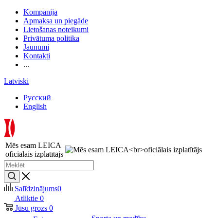
Kompānija
Apmaksa un piegāde
Lietošanas noteikumi
Privātuma politika
Jaunumi
Kontakti
...
Latviski
Русский
English
Mēs esam LEICA
oficiālais izplatītājs
Salīdzinājums
0
Atliktie
0
Jūsu grozs
0