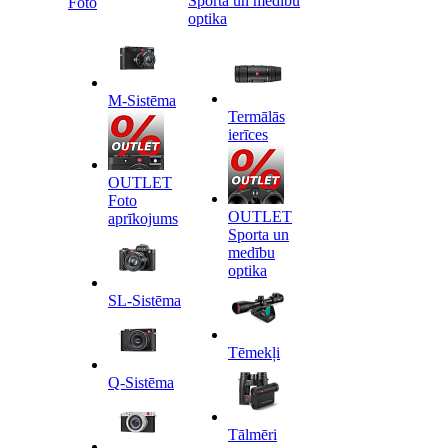
Sporta un medību
Foto
optika
M-Sistēma
Termālās
ierīces
OUTLET
Foto
OUTLET
aprīkojums
Sporta un
medību
optika
SL-Sistēma
Tēmekļi
Q-Sistēma
Tālmēri