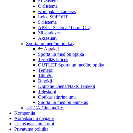
SL-Sistēma
Q-Sistēma
Kompaktās kameras
Leica SOFORT
S-Sistēma
APS-C Sistēma (TL un CL)
Zibspuldzes
Aksesuāri
Sporta un medību optika
Atpakaļ
Sporta un medību optika
Termālās ierīces
OUTLET Sporta un medību optika
Tēmekļi
Tālmēri
Binokļi
Digitalie Diena/Nakts Temekļi
Teleskopi
Optikas stiprinajumi
Sporta un medību kameras
LEICA Cinema TV
Kompānija
Apmaksa un piegāde
Lietošanas noteikumi
Privātuma politika