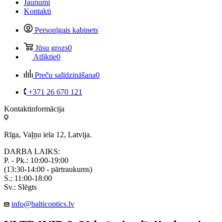
Jaunumi
Kontakti
Personīgais kabinets
Jūsu grozs
0
Atliktie
0
Preču salīdzināšana
0
+371 26 670 121
Kontaktinformācija
Rīga, Vaļņu iela 12, Latvija.
DARBA LAIKS:
P. - Pk.: 10:00-19:00
(13:30-14:00 - pārtraukums)
S.: 11:00-18:00
Sv.: Slēgts
info@balticoptics.lv