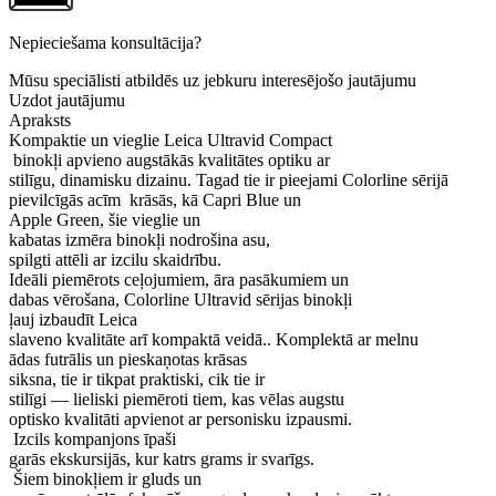
Nepieciešama konsultācija?
Mūsu speciālisti atbildēs uz jebkuru interesējošo jautājumu
Uzdot jautājumu
Apraksts
Kompaktie un vieglie Leica Ultravid Compact
binokļi apvieno augstākās kvalitātes optiku ar
stilīgu, dinamisku dizainu. Tagad tie ir pieejami Colorline sērijā
pievilcīgās acīm krāsās, kā Capri Blue un
Apple Green, šie vieglie un
kabatas izmēra binokļi nodrošina asu,
spilgti attēli ar izcilu skaidrību.
Ideāli piemērots ceļojumiem, āra pasākumiem un
dabas vērošana, Colorline Ultravid sērijas binokļi
ļauj izbaudīt Leica
slaveno kvalitāte arī kompaktā veidā.. Komplektā ar melnu
ādas futrālis un pieskaņotas krāsas
siksna, tie ir tikpat praktiski, cik tie ir
stilīgi — lieliski piemēroti tiem, kas vēlas augstu
optisko kvalitāti apvienot ar personisku izpausmi.
Izcils kompanjons īpaši
garās ekskursijās, kur katrs grams ir svarīgs.
Šiem binokļiem ir gluds un