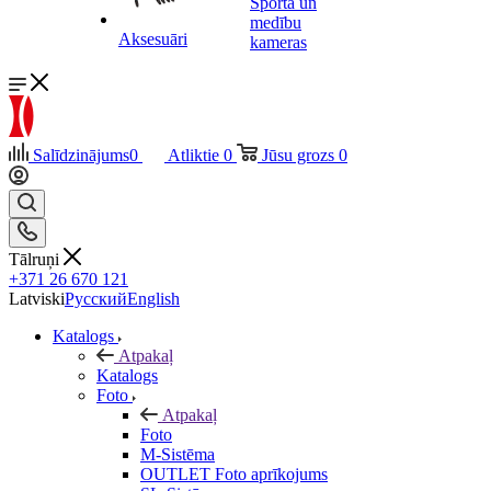
Sporta un
medību
Aksesuāri
kameras
Salīdzinājums
0
Atliktie
0
Jūsu grozs
0
Tālruņi
+371 26 670 121
Latviski
Русский
English
Katalogs
Atpakaļ
Katalogs
Foto
Atpakaļ
Foto
M-Sistēma
OUTLET Foto aprīkojums