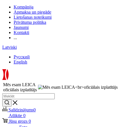
Kompānija
Apmaksa un piegāde
Lietošanas noteikumi
Privātuma politika
Jaunumi
Kontakti
...
Latviski
Русский
English
Mēs esam LEICA
oficiālais izplatītājs
Salīdzinājums
0
Atliktie
0
Jūsu grozs
0