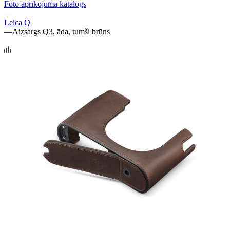
Foto aprīkojuma katalogs
—
Leica Q
—
Aizsargs Q3, āda, tumši brūns