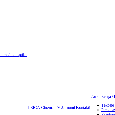
 medību optika
Autorizācija / 
Tekošie 
LEICA Cinema TV
Jaunumi
Kontakti
Personas
Pasūtīju