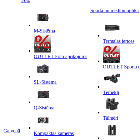
Foto
Sporta un medību optika
M-Sistēma
Termālās ierīces
OUTLET Foto aprīkojums
OUTLET Sporta un
SL-Sistēma
Tēmekļi
Q-Sistēma
Tālmēri
Galvenā
Kompaktās kameras