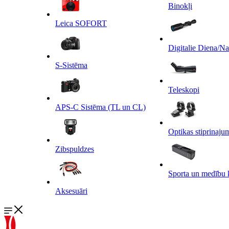
Binokļi
Leica SOFORT
Digitalie Diena/N
S-Sistēma
Teleskopi
APS-C Sistēma (TL un CL)
Optikas stiprinaju
Zibspuldzes
Sporta un medību 
Aksesuāri