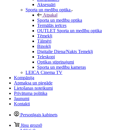
Aksesuāri
Sporta un medību optika
Atpakaļ
Sporta un medību optika
Termālās ierīces
OUTLET Sporta un medību optika
Tēmekļi
Tālmēri
Binokļi
Digitalie Diena/Nakts Temekļi
Teleskopi
Optikas stiprinajumi
Sporta un medību kameras
LEICA Cinema TV
Kompānija
Apmaksa un piegāde
Lietošanas noteikumi
Privātuma politika
Jaunumi
Kontakti
Personīgais kabinets
Jūsu grozs
0