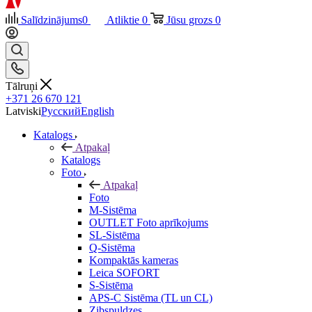
Salīdzinājums
0
Atliktie
0
Jūsu grozs
0
Tālruņi
+371 26 670 121
Latviski
Русский
English
Katalogs
Atpakaļ
Katalogs
Foto
Atpakaļ
Foto
M-Sistēma
OUTLET Foto aprīkojums
SL-Sistēma
Q-Sistēma
Kompaktās kameras
Leica SOFORT
S-Sistēma
APS-C Sistēma (TL un CL)
Zibspuldzes