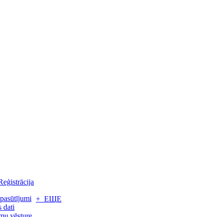
Reģistrācija
pasūtījumi
+ ЕЩЕ
 dati
mu vēsture