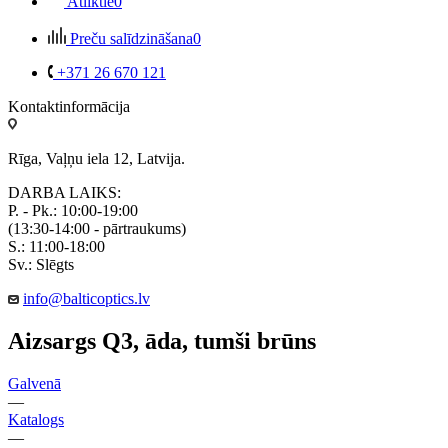
Atliktie
0
Preču salīdzināšana
0
+371 26 670 121
Kontaktinformācija
Rīga, Vaļņu iela 12, Latvija.
DARBA LAIKS:
P. - Pk.: 10:00-19:00
(13:30-14:00 - pārtraukums)
S.: 11:00-18:00
Sv.: Slēgts
info@balticoptics.lv
Aizsargs Q3, āda, tumši brūns
Galvenā
—
Katalogs
—