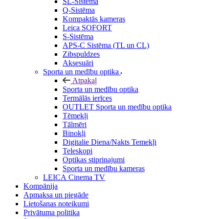
SL-Sistēma
Q-Sistēma
Kompaktās kameras
Leica SOFORT
S-Sistēma
APS-C Sistēma (TL un CL)
Zibspuldzes
Aksesuāri
Sporta un medību optika
Atpakaļ
Sporta un medību optika
Termālās ierīces
OUTLET Sporta un medību optika
Tēmekļi
Tālmēri
Binokļi
Digitalie Diena/Nakts Temekļi
Teleskopi
Optikas stiprinajumi
Sporta un medību kameras
LEICA Cinema TV
Kompānija
Apmaksa un piegāde
Lietošanas noteikumi
Privātuma politika