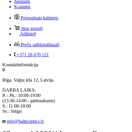
Jaunumi
Kontakti
Personīgais kabinets
Jūsu grozs
0
Atliktie
0
Preču salīdzināšana
0
+371 26 670 121
Kontaktinformācija
Rīga, Vaļņu iela 12, Latvija.
DARBA LAIKS:
P. - Pk.: 10:00-19:00
(13:30-14:00 - pārtraukums)
S.: 11:00-18:00
Sv.: Slēgts
info@balticoptics.lv