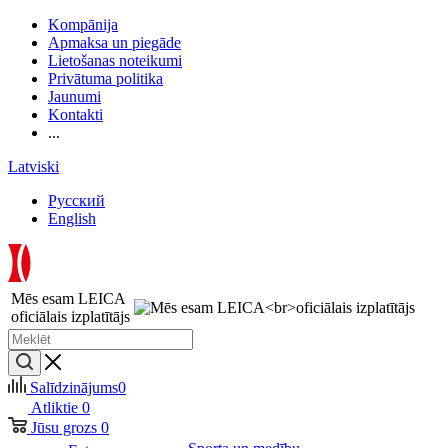
Kompānija
Apmaksa un piegāde
Lietošanas noteikumi
Privātuma politika
Jaunumi
Kontakti
...
Latviski
Русский
English
Mēs esam LEICA
oficiālais izplatītājs
Salīdzinājums
0
Atliktie
0
Jūsu grozs
0