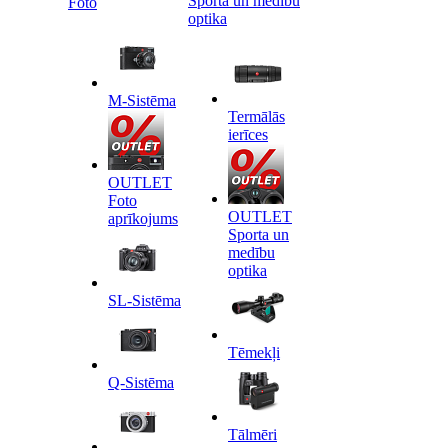
Sporta un medību
Foto
optika
M-Sistēma
Termālās
ierīces
OUTLET
Foto
OUTLET
aprīkojums
Sporta un
medību
optika
SL-Sistēma
Tēmekļi
Q-Sistēma
Tālmēri