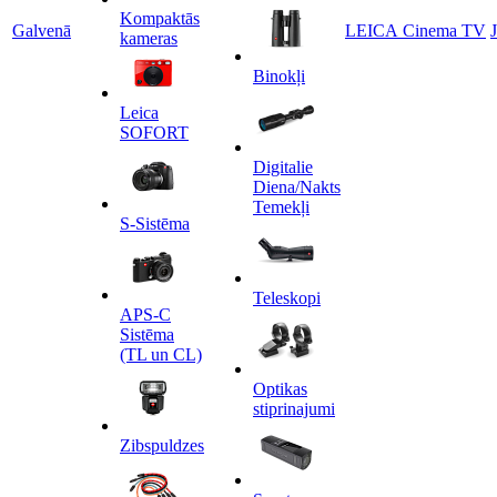
Kompaktās
Galvenā
LEICA Cinema TV
kameras
Binokļi
Leica
SOFORT
Digitalie
Diena/Nakts
Temekļi
S-Sistēma
Teleskopi
APS-C
Sistēma
(TL un CL)
Optikas
stiprinajumi
Zibspuldzes