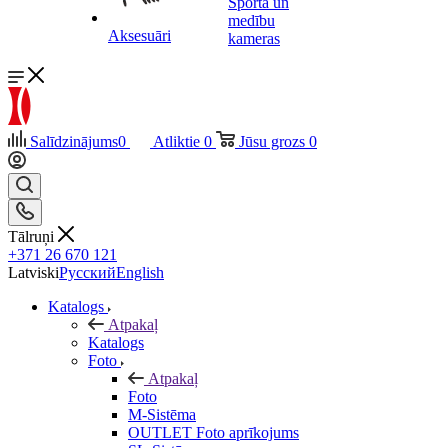
Sporta un
medību
Aksesuāri
kameras
Salīdzinājums
0
Atliktie
0
Jūsu grozs
0
Tālruņi
+371 26 670 121
Latviski
Русский
English
Katalogs
Atpakaļ
Katalogs
Foto
Atpakaļ
Foto
M-Sistēma
OUTLET Foto aprīkojums