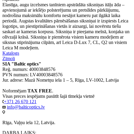
Elastīga, augu izcelsmes tanīniem apstrādāta siksniņas itāļu āda –
apvienojumā ar iekšējo polsterējumu un pretslīdes pārklājumu,
nodrošina maksimālu komfortu nesājot kameru pat ilgākā laika
periodā. Augstas kvalitātes pārnēsāšanas siksniņai ir izspiests Leica
logotips, un piestiprināšanas vietās ir aizsargi, lai novērstu tiešu
saskari ar kameras korpusu. Siksniņa ir pieejama melnā, konjaka un
olīvzaļā krāsā. Siksniņa ir piemērota visiem kameru modeļiem ar
siksnas stiprinājuma cilpām, arī Leica D-Lux 7, CL, Q2 un visiem
Leica M modeļiem.
Katalogs
Zīmoli
SIA "Baltic optics"
Reģ. numurs: 40003848576
PVN numurs: LV40003848576
Jur. adrese: Mazā Nometņu iela 1 – 5, Rīga, LV-1002, Latvija
Noformējam
TAX FREE
.
Visas preces iespējams pasūtīt šajā tīmekļa vietnē
+371 26 670 121
info@balticoptics.lv
Rīga, Vaļņu iela 12, Latvija.
DARBA LAIKS: