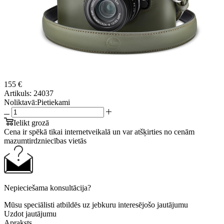
155 €
Artikuls:
24037
Noliktavā:
Pietiekami
Ielikt grozā
Cena ir spēkā tikai internetveikalā un var atšķirties no cenām
mazumtirdzniecības vietās
Nepieciešama konsultācija?
Mūsu speciālisti atbildēs uz jebkuru interesējošo jautājumu
Uzdot jautājumu
Apraksts