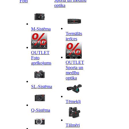
Sporta un medību
Foto
optika
M-Sistēma
Termālās
ierīces
OUTLET
Foto
OUTLET
aprīkojums
Sporta un
medību
optika
SL-Sistēma
Tēmekļi
Q-Sistēma
Tālmēri