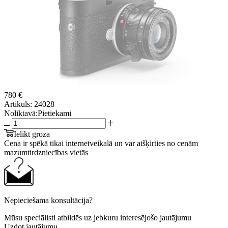
780 €
Artikuls:
24028
Noliktavā:
Pietiekami
Ielikt grozā
Cena ir spēkā tikai internetveikalā un var atšķirties no cenām
mazumtirdzniecības vietās
Nepieciešama konsultācija?
Mūsu speciālisti atbildēs uz jebkuru interesējošo jautājumu
Uzdot jautājumu