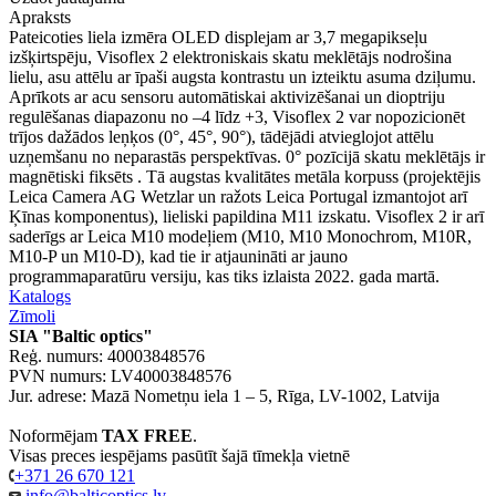
Apraksts
Pateicoties liela izmēra OLED displejam ar 3,7 megapikseļu
izšķirtspēju, Visoflex 2 elektroniskais skatu meklētājs nodrošina
lielu, asu attēlu ar īpaši augsta kontrastu un izteiktu asuma dziļumu.
Aprīkots ar acu sensoru automātiskai aktivizēšanai un dioptriju
regulēšanas diapazonu no –4 līdz +3, Visoflex 2 var nopozicionēt
trījos dažādos leņķos (0°, 45°, 90°), tādējādi atvieglojot attēlu
uzņemšanu no neparastās perspektīvas. 0° pozīcijā skatu meklētājs ir
magnētiski fiksēts . Tā augstas kvalitātes metāla korpuss (projektējis
Leica Camera AG Wetzlar un ražots Leica Portugal izmantojot arī
Ķīnas komponentus), lieliski papildina M11 izskatu. Visoflex 2 ir arī
saderīgs ar Leica M10 modeļiem (M10, M10 Monochrom, M10R,
M10-P un M10-D), kad tie ir atjaunināti ar jauno
programmaparatūru versiju, kas tiks izlaista 2022. gada martā.
Katalogs
Zīmoli
SIA "Baltic optics"
Reģ. numurs: 40003848576
PVN numurs: LV40003848576
Jur. adrese: Mazā Nometņu iela 1 – 5, Rīga, LV-1002, Latvija
Noformējam
TAX FREE
.
Visas preces iespējams pasūtīt šajā tīmekļa vietnē
+371 26 670 121
info@balticoptics.lv