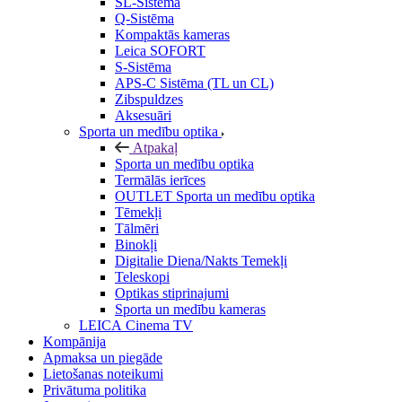
SL-Sistēma
Q-Sistēma
Kompaktās kameras
Leica SOFORT
S-Sistēma
APS-C Sistēma (TL un CL)
Zibspuldzes
Aksesuāri
Sporta un medību optika
Atpakaļ
Sporta un medību optika
Termālās ierīces
OUTLET Sporta un medību optika
Tēmekļi
Tālmēri
Binokļi
Digitalie Diena/Nakts Temekļi
Teleskopi
Optikas stiprinajumi
Sporta un medību kameras
LEICA Cinema TV
Kompānija
Apmaksa un piegāde
Lietošanas noteikumi
Privātuma politika