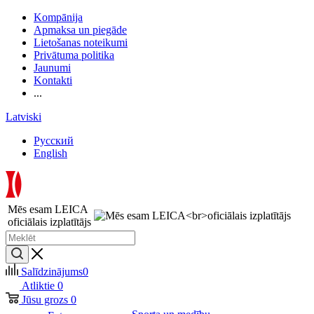
Kompānija
Apmaksa un piegāde
Lietošanas noteikumi
Privātuma politika
Jaunumi
Kontakti
...
Latviski
Русский
English
Mēs esam LEICA
oficiālais izplatītājs
Salīdzinājums
0
Atliktie
0
Jūsu grozs
0