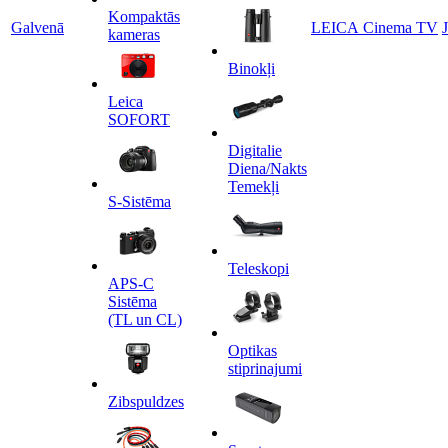
Kompaktās
Galvenā
LEICA Cinema TV
kameras
Binokļi
Leica
SOFORT
Digitalie
Diena/Nakts
Temekļi
S-Sistēma
Teleskopi
APS-C
Sistēma
(TL un CL)
Optikas
stiprinajumi
Zibspuldzes