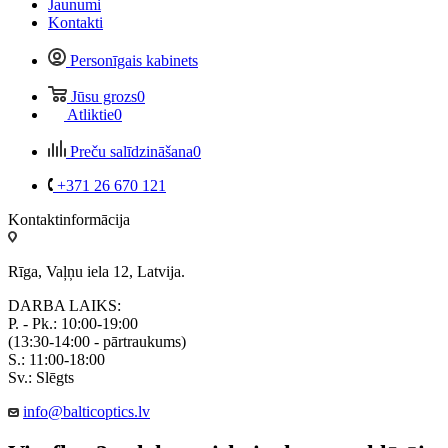
Jaunumi
Kontakti
Personīgais kabinets
Jūsu grozs
0
Atliktie
0
Preču salīdzināšana
0
+371 26 670 121
Kontaktinformācija
Rīga, Vaļņu iela 12, Latvija.
DARBA LAIKS:
P. - Pk.: 10:00-19:00
(13:30-14:00 - pārtraukums)
S.: 11:00-18:00
Sv.: Slēgts
info@balticoptics.lv