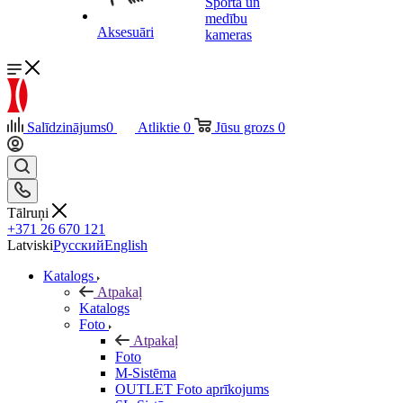
Sporta un
medību
Aksesuāri
kameras
Salīdzinājums
0
Atliktie
0
Jūsu grozs
0
Tālruņi
+371 26 670 121
Latviski
Русский
English
Katalogs
Atpakaļ
Katalogs
Foto
Atpakaļ
Foto
M-Sistēma
OUTLET Foto aprīkojums