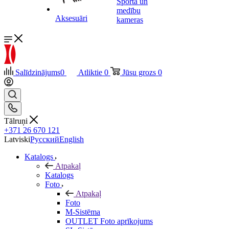
Sporta un
medību
Aksesuāri
kameras
Salīdzinājums
0
Atliktie
0
Jūsu grozs
0
Tālruņi
+371 26 670 121
Latviski
Русский
English
Katalogs
Atpakaļ
Katalogs
Foto
Atpakaļ
Foto
M-Sistēma
OUTLET Foto aprīkojums