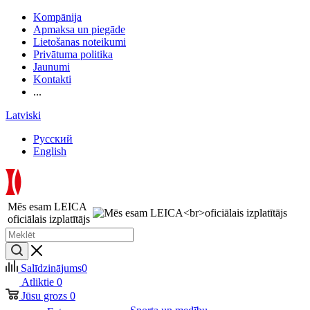
Kompānija
Apmaksa un piegāde
Lietošanas noteikumi
Privātuma politika
Jaunumi
Kontakti
...
Latviski
Русский
English
Mēs esam LEICA
oficiālais izplatītājs
Salīdzinājums
0
Atliktie
0
Jūsu grozs
0