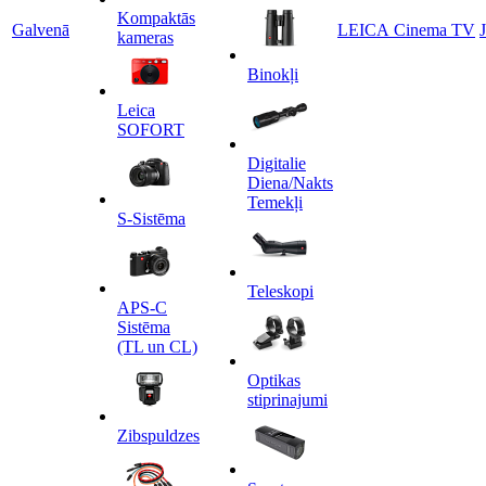
Kompaktās
Galvenā
LEICA Cinema TV
kameras
Binokļi
Leica
SOFORT
Digitalie
Diena/Nakts
Temekļi
S-Sistēma
Teleskopi
APS-C
Sistēma
(TL un CL)
Optikas
stiprinajumi
Zibspuldzes