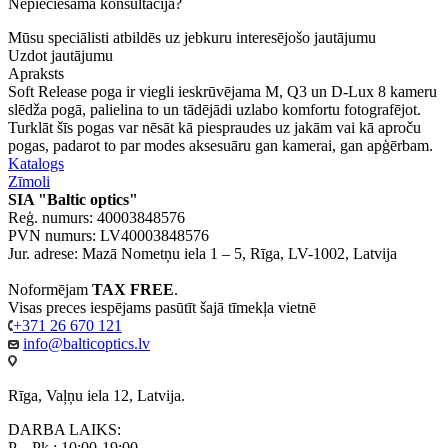
Nepieciešama konsultācija?
Mūsu speciālisti atbildēs uz jebkuru interesējošo jautājumu
Uzdot jautājumu
Apraksts
Soft Release poga ir viegli ieskrūvējama M, Q3 un D-Lux 8 kameru
slēdža pogā, palielina to un tādējādi uzlabo komfortu fotografējot.
Turklāt šīs pogas var nēsāt kā piespraudes uz jakām vai kā aproču
pogas, padarot to par modes aksesuāru gan kamerai, gan apģērbam.
Katalogs
Zīmoli
SIA "Baltic optics"
Reģ. numurs: 40003848576
PVN numurs: LV40003848576
Jur. adrese: Mazā Nometņu iela 1 – 5, Rīga, LV-1002, Latvija
Noformējam
TAX FREE
.
Visas preces iespējams pasūtīt šajā tīmekļa vietnē
+371 26 670 121
info@balticoptics.lv
Rīga, Vaļņu iela 12, Latvija.
DARBA LAIKS:
P. - Pk.: 10:00-19:00