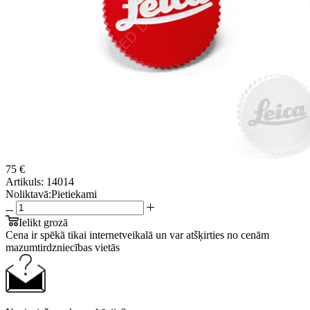
75 €
Artikuls:
14014
Noliktavā:
Pietiekami
Ielikt grozā
Cena ir spēkā tikai internetveikalā un var atšķirties no cenām
mazumtirdzniecības vietās