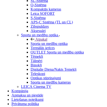
SL-Sistēma
Q-Sistēma
Kompaktās kameras
Leica SOFORT
S-Sistēma
APS-C Sistēma (TL un CL)
Zibspuldzes
Aksesuāri
Sporta un medību optika
Atpakaļ
Sporta un medību optika
Termālās ierīces
OUTLET Sporta un medību optika
Tēmekļi
Tālmēri
Binokļi
Digitalie Diena/Nakts Temekļi
Teleskopi
Optikas stiprinajumi
Sporta un medību kameras
LEICA Cinema TV
Kompānija
Apmaksa un piegāde
Lietošanas noteikumi
Privātuma politika