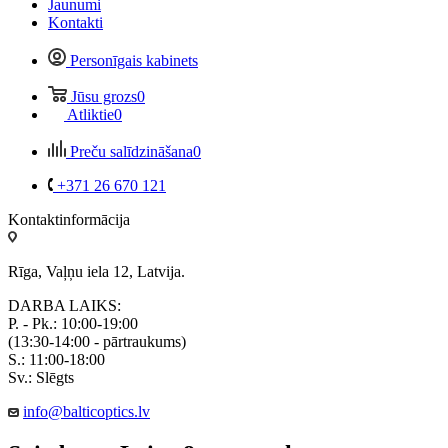
Jaunumi
Kontakti
Personīgais kabinets
Jūsu grozs
0
Atliktie
0
Preču salīdzināšana
0
+371 26 670 121
Kontaktinformācija
Rīga, Vaļņu iela 12, Latvija.
DARBA LAIKS:
P. - Pk.: 10:00-19:00
(13:30-14:00 - pārtraukums)
S.: 11:00-18:00
Sv.: Slēgts
info@balticoptics.lv