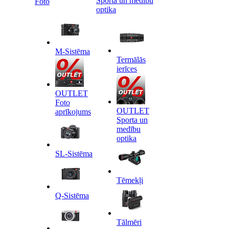
Sporta un medību
Foto
optika
M-Sistēma
Termālās
ierīces
OUTLET
Foto
OUTLET
aprīkojums
Sporta un
medību
optika
SL-Sistēma
Tēmekļi
Q-Sistēma
Tālmēri