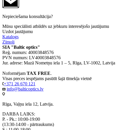
Nepieciešama konsultācija?
Mūsu speciālisti atbildēs uz jebkuru interesējošo jautājumu
Uzdot jautājumu
Katalogs
Zīmoli
SIA "Baltic optics"
Reģ. numurs: 40003848576
PVN numurs: LV40003848576
Jur. adrese: Mazā Nometņu iela 1 – 5, Rīga, LV-1002, Latvija
Noformējam
TAX FREE
.
Visas preces iespējams pasūtīt šajā tīmekļa vietnē
+371 26 670 121
info@balticoptics.lv
Rīga, Vaļņu iela 12, Latvija.
DARBA LAIKS:
P. - Pk.: 10:00-19:00
(13:30-14:00 - pārtraukums)
S.: 11:00-18:00