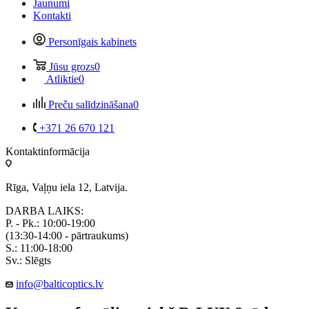
Jaunumi
Kontakti
Personīgais kabinets
Jūsu grozs
0
Atliktie
0
Preču salīdzināšana
0
+371 26 670 121
Kontaktinformācija
Rīga, Vaļņu iela 12, Latvija.
DARBA LAIKS:
P. - Pk.: 10:00-19:00
(13:30-14:00 - pārtraukums)
S.: 11:00-18:00
Sv.: Slēgts
info@balticoptics.lv