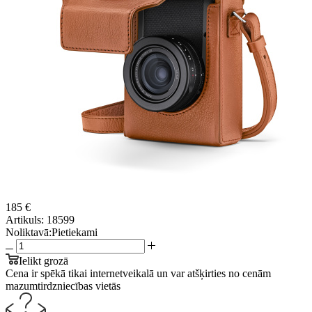
185 €
Artikuls:
18599
Noliktavā:
Pietiekami
Ielikt grozā
Cena ir spēkā tikai internetveikalā un var atšķirties no cenām
mazumtirdzniecības vietās