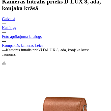
Kameras futrālis priekš D-LUX 8, āda,
konjaka krāsā
Galvenā
—
Katalogs
—
Foto aprīkojuma katalogs
—
Kompaktās kameras Leica
—
Kameras futrālis priekš D-LUX 8, āda, konjaka krāsā
Jaunums