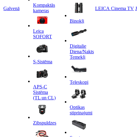
Kompaktās
Galvenā
LEICA Cinema TV
kameras
Binokļi
Leica
SOFORT
Digitalie
Diena/Nakts
Temekļi
S-Sistēma
Teleskopi
APS-C
Sistēma
(TL un CL)
Optikas
stiprinajumi
Zibspuldzes