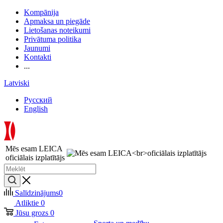
Kompānija
Apmaksa un piegāde
Lietošanas noteikumi
Privātuma politika
Jaunumi
Kontakti
...
Latviski
Русский
English
Mēs esam LEICA
oficiālais izplatītājs
Salīdzinājums
0
Atliktie
0
Jūsu grozs
0