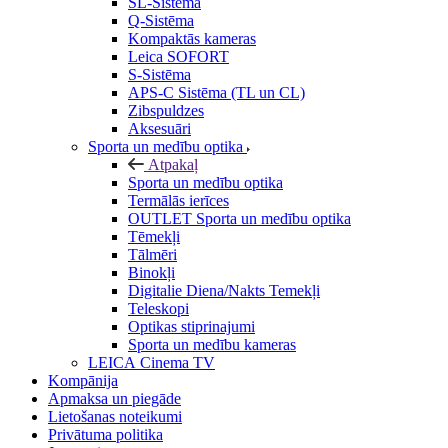
SL-Sistēma
Q-Sistēma
Kompaktās kameras
Leica SOFORT
S-Sistēma
APS-C Sistēma (TL un CL)
Zibspuldzes
Aksesuāri
Sporta un medību optika
Atpakaļ
Sporta un medību optika
Termālās ierīces
OUTLET Sporta un medību optika
Tēmekļi
Tālmēri
Binokļi
Digitalie Diena/Nakts Temekļi
Teleskopi
Optikas stiprinajumi
Sporta un medību kameras
LEICA Cinema TV
Kompānija
Apmaksa un piegāde
Lietošanas noteikumi
Privātuma politika