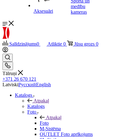
Sporta un
medību
Aksesuāri
kameras
Salīdzinājums
0
Atliktie
0
Jūsu grozs
0
Tālruņi
+371 26 670 121
Latviski
Русский
English
Katalogs
Atpakaļ
Katalogs
Foto
Atpakaļ
Foto
M-Sistēma
OUTLET Foto aprīkojums