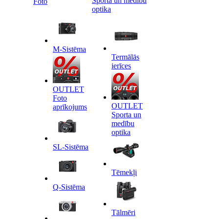
Sporta un medību
Foto
optika
M-Sistēma
Termālās
ierīces
OUTLET
Foto
OUTLET
aprīkojums
Sporta un
medību
optika
SL-Sistēma
Tēmekļi
Q-Sistēma
Tālmēri