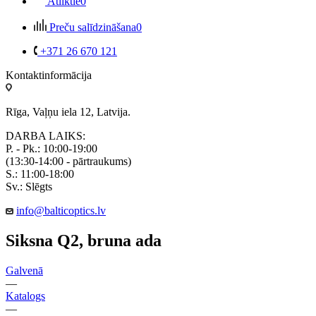
Atliktie
0
Preču salīdzināšana
0
+371 26 670 121
Kontaktinformācija
Rīga, Vaļņu iela 12, Latvija.
DARBA LAIKS:
P. - Pk.: 10:00-19:00
(13:30-14:00 - pārtraukums)
S.: 11:00-18:00
Sv.: Slēgts
info@balticoptics.lv
Siksna Q2, bruna ada
Galvenā
—
Katalogs
—