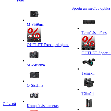
Foto
Sporta un medību optika
M-Sistēma
Termālās ierīces
OUTLET Foto aprīkojums
OUTLET Sporta un
SL-Sistēma
Tēmekļi
Q-Sistēma
Tālmēri
Galvenā
Kompaktās kameras