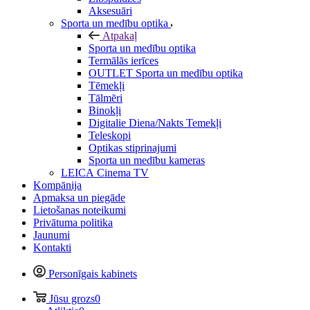
Aksesuāri
Sporta un medību optika
Atpakaļ
Sporta un medību optika
Termālās ierīces
OUTLET Sporta un medību optika
Tēmekļi
Tālmēri
Binokļi
Digitalie Diena/Nakts Temekļi
Teleskopi
Optikas stiprinajumi
Sporta un medību kameras
LEICA Cinema TV
Kompānija
Apmaksa un piegāde
Lietošanas noteikumi
Privātuma politika
Jaunumi
Kontakti
Personīgais kabinets
Jūsu grozs
0