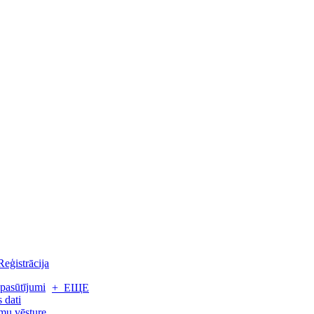
Reģistrācija
pasūtījumi
+ ЕЩЕ
 dati
mu vēsture