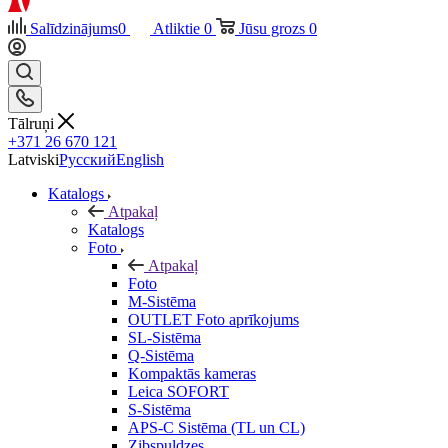
Salīdzinājums
0
Atliktie
0
Jūsu grozs
0
Tālruņi
+371 26 670 121
Latviski
Русский
English
Katalogs
Atpakaļ
Katalogs
Foto
Atpakaļ
Foto
M-Sistēma
OUTLET Foto aprīkojums
SL-Sistēma
Q-Sistēma
Kompaktās kameras
Leica SOFORT
S-Sistēma
APS-C Sistēma (TL un CL)
Zibspuldzes