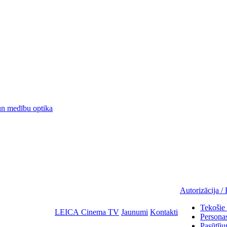
 medību optika
Autorizācija / 
Tekošie 
LEICA Cinema TV
Jaunumi
Kontakti
Personas
Pasūtīju