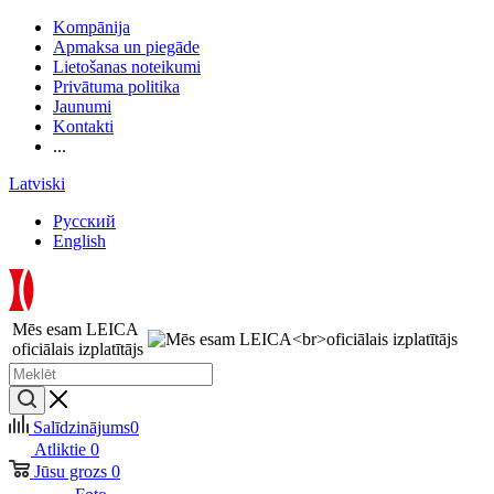
Kompānija
Apmaksa un piegāde
Lietošanas noteikumi
Privātuma politika
Jaunumi
Kontakti
...
Latviski
Русский
English
Mēs esam LEICA
oficiālais izplatītājs
Salīdzinājums
0
Atliktie
0
Jūsu grozs
0