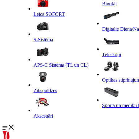
Binokļi
Leica SOFORT
Digitalie Diena/N
S-Sistēma
Teleskopi
APS-C Sistēma (TL un CL)
Optikas stiprinaju
Zibspuldzes
Sporta un medību 
Aksesuāri