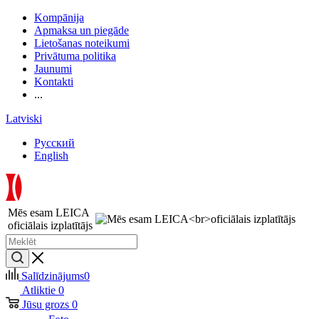
Kompānija
Apmaksa un piegāde
Lietošanas noteikumi
Privātuma politika
Jaunumi
Kontakti
...
Latviski
Русский
English
Mēs esam LEICA
oficiālais izplatītājs
Salīdzinājums
0
Atliktie
0
Jūsu grozs
0