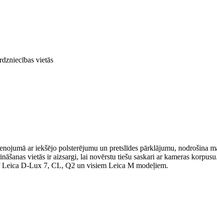
rdzniecības vietās
vienojumā ar iekšējo polsterējumu un pretslīdes pārklājumu, nodrošina 
prināšanas vietās ir aizsargi, lai novērstu tiešu saskari ar kameras korpu
arī Leica D-Lux 7, CL, Q2 un visiem Leica M modeļiem.