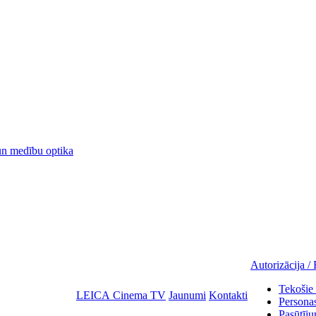
 medību optika
Autorizācija / 
Tekošie 
LEICA Cinema TV
Jaunumi
Kontakti
Personas
Pasūtīju