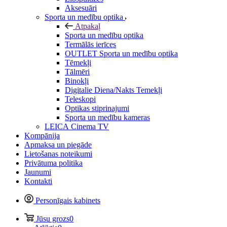
Aksesuāri
Sporta un medību optika
Atpakaļ
Sporta un medību optika
Termālās ierīces
OUTLET Sporta un medību optika
Tēmekļi
Tālmēri
Binokļi
Digitalie Diena/Nakts Temekļi
Teleskopi
Optikas stiprinajumi
Sporta un medību kameras
LEICA Cinema TV
Kompānija
Apmaksa un piegāde
Lietošanas noteikumi
Privātuma politika
Jaunumi
Kontakti
Personīgais kabinets
Jūsu grozs
0