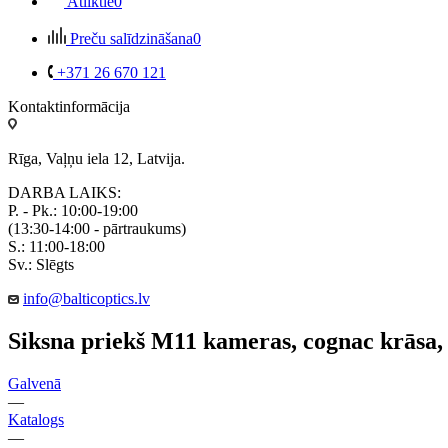
Atliktie
0
Preču salīdzināšana
0
+371 26 670 121
Kontaktinformācija
Rīga, Vaļņu iela 12, Latvija.
DARBA LAIKS:
P. - Pk.: 10:00-19:00
(13:30-14:00 - pārtraukums)
S.: 11:00-18:00
Sv.: Slēgts
info@balticoptics.lv
Siksna priekš M11 kameras, cognac krāsa,
Galvenā
—
Katalogs
—