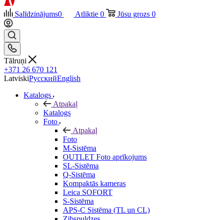
Salīdzinājums
0
Atliktie
0
Jūsu grozs
0
Tālruņi
+371 26 670 121
Latviski
Русский
English
Katalogs
Atpakaļ
Katalogs
Foto
Atpakaļ
Foto
M-Sistēma
OUTLET Foto aprīkojums
SL-Sistēma
Q-Sistēma
Kompaktās kameras
Leica SOFORT
S-Sistēma
APS-C Sistēma (TL un CL)
Zibspuldzes