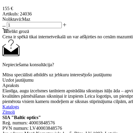
155 €
Artikuls:
24036
Noliktavā:
Maz
Ielikt grozā
Cena ir spēkā tikai internetveikalā un var atšķirties no cenām mazumti
Nepieciešama konsultācija?
Mūsu speciālisti atbildēs uz jebkuru interesējošo jautājumu
Uzdot jautājumu
Apraksts
Elastīga, augu izcelsmes tanīniem apstrādāta siksniņas itāļu āda – ap
kvalitātes pārnēsāšanas siksniņai ir izspiests Leica logotips, un piesti
piemērota visiem kameru modeļiem ar siksnas stiprinājuma cilpām, 
Katalogs
Zīmoli
SIA "Baltic optics"
Reģ. numurs: 40003848576
PVN numurs: LV40003848576