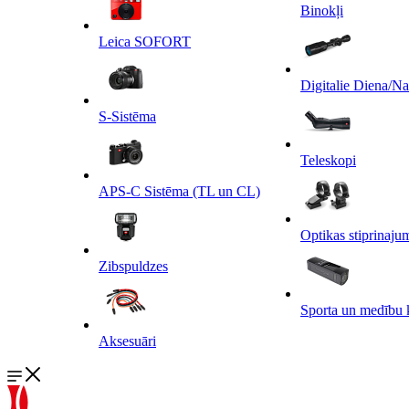
Binokļi
Leica SOFORT
Digitalie Diena/N
S-Sistēma
Teleskopi
APS-C Sistēma (TL un CL)
Optikas stiprinaju
Zibspuldzes
Sporta un medību 
Aksesuāri