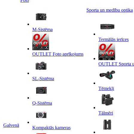
Foto
Sporta un medību optika
M-Sistēma
Termālās ierīces
OUTLET Foto aprīkojums
OUTLET Sporta un
SL-Sistēma
Tēmekļi
Q-Sistēma
Tālmēri
Galvenā
Kompaktās kameras