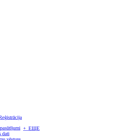
Reģistrācija
pasūtījumi
+ ЕЩЕ
 dati
mu vēsture