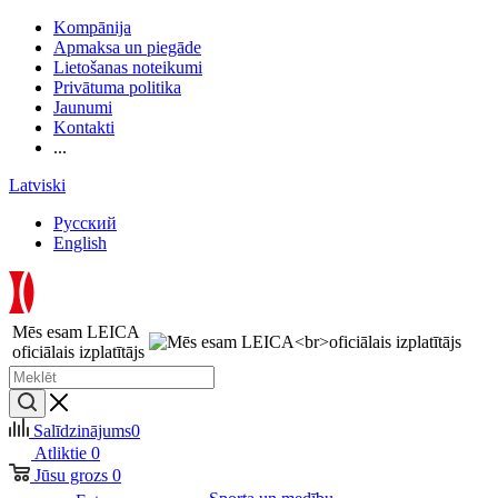
Kompānija
Apmaksa un piegāde
Lietošanas noteikumi
Privātuma politika
Jaunumi
Kontakti
...
Latviski
Русский
English
Mēs esam LEICA
oficiālais izplatītājs
Salīdzinājums
0
Atliktie
0
Jūsu grozs
0