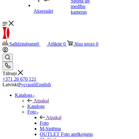
Sporta un
medību
Aksesuāri
kameras
Salīdzinājums
0
Atliktie
0
Jūsu grozs
0
Tālruņi
+371 26 670 121
Latviski
Русский
English
Katalogs
Atpakaļ
Katalogs
Foto
Atpakaļ
Foto
M-Sistēma
OUTLET Foto aprīkojums