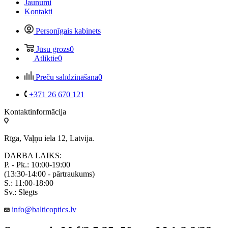
Jaunumi
Kontakti
Personīgais kabinets
Jūsu grozs
0
Atliktie
0
Preču salīdzināšana
0
+371 26 670 121
Kontaktinformācija
Rīga, Vaļņu iela 12, Latvija.
DARBA LAIKS:
P. - Pk.: 10:00-19:00
(13:30-14:00 - pārtraukums)
S.: 11:00-18:00
Sv.: Slēgts
info@balticoptics.lv