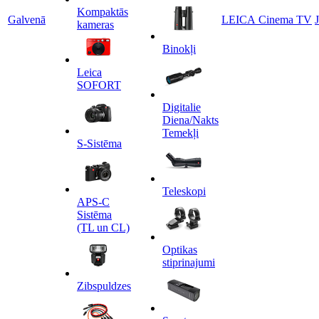
Kompaktās
Galvenā
LEICA Cinema TV
kameras
Binokļi
Leica
SOFORT
Digitalie
Diena/Nakts
Temekļi
S-Sistēma
Teleskopi
APS-C
Sistēma
(TL un CL)
Optikas
stiprinajumi
Zibspuldzes