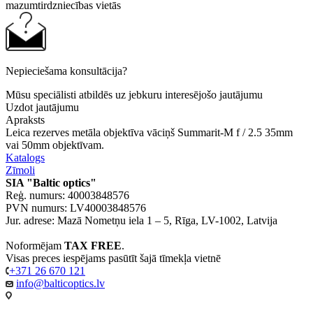
mazumtirdzniecības vietās
Nepieciešama konsultācija?
Mūsu speciālisti atbildēs uz jebkuru interesējošo jautājumu
Uzdot jautājumu
Apraksts
Leica rezerves metāla objektīva vāciņš Summarit-M f / 2.5 35mm
vai 50mm objektīvam.
Katalogs
Zīmoli
SIA "Baltic optics"
Reģ. numurs: 40003848576
PVN numurs: LV40003848576
Jur. adrese: Mazā Nometņu iela 1 – 5, Rīga, LV-1002, Latvija
Noformējam
TAX FREE
.
Visas preces iespējams pasūtīt šajā tīmekļa vietnē
+371 26 670 121
info@balticoptics.lv