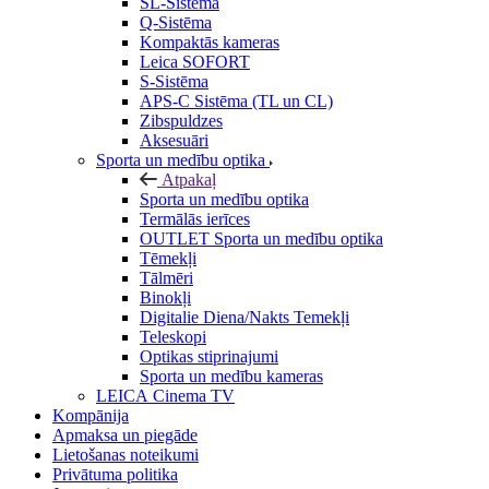
SL-Sistēma
Q-Sistēma
Kompaktās kameras
Leica SOFORT
S-Sistēma
APS-C Sistēma (TL un CL)
Zibspuldzes
Aksesuāri
Sporta un medību optika
Atpakaļ
Sporta un medību optika
Termālās ierīces
OUTLET Sporta un medību optika
Tēmekļi
Tālmēri
Binokļi
Digitalie Diena/Nakts Temekļi
Teleskopi
Optikas stiprinajumi
Sporta un medību kameras
LEICA Cinema TV
Kompānija
Apmaksa un piegāde
Lietošanas noteikumi
Privātuma politika