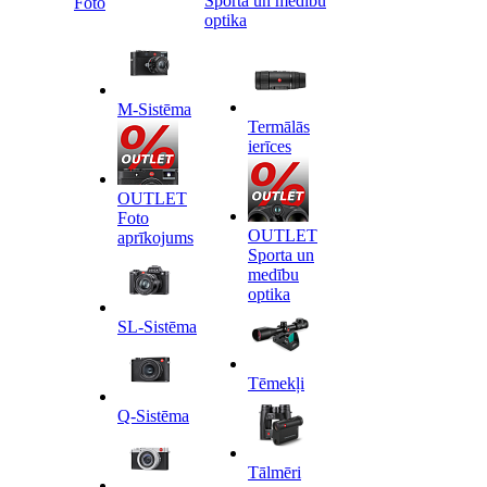
Sporta un medību
Foto
optika
M-Sistēma
Termālās
ierīces
OUTLET
Foto
OUTLET
aprīkojums
Sporta un
medību
optika
SL-Sistēma
Tēmekļi
Q-Sistēma
Tālmēri