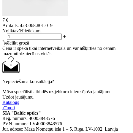
7 €
Artikuls:
423-068.801-019
Noliktavā:
Pietiekami
Ielikt grozā
Cena ir spēkā tikai internetveikalā un var atšķirties no cenām
mazumtirdzniecības vietās
Nepieciešama konsultācija?
Mūsu speciālisti atbildēs uz jebkuru interesējošo jautājumu
Uzdot jautājumu
Katalogs
Zīmoli
SIA "Baltic optics"
Reģ. numurs: 40003848576
PVN numurs: LV40003848576
Jur. adrese: Mazā Nometņu iela 1 – 5, Rīga, LV-1002, Latvija