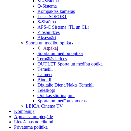
SL-Sistēma
Q-Sistēma
Kompaktās kameras
Leica SOFORT
S-Sistēma
APS-C Sistēma (TL un CL)
Zibspuldzes
Aksesuāri
Sporta un medību optika
Atpakaļ
Sporta un medību optika
Termālās ierīces
OUTLET Sporta un medību optika
Tēmekļi
Tālmēri
Binokļi
Digitalie Diena/Nakts Temekļi
Teleskopi
Optikas stiprinajumi
Sporta un medību kameras
LEICA Cinema TV
Kompānija
Apmaksa un piegāde
Lietošanas noteikumi
Privātuma politika