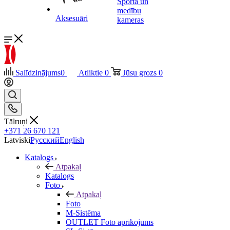
Sporta un
medību
Aksesuāri
kameras
Salīdzinājums
0
Atliktie
0
Jūsu grozs
0
Tālruņi
+371 26 670 121
Latviski
Русский
English
Katalogs
Atpakaļ
Katalogs
Foto
Atpakaļ
Foto
M-Sistēma
OUTLET Foto aprīkojums