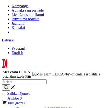
Kompānija
Apmaksa un piegāde
Lietošanas noteikumi
Privātuma politika
Jaunumi
Kontakti
...
Latviski
Русский
English
Mēs esam LEICA
oficiālais izplatītājs
Salīdzinājums
0
Atliktie
0
Jūsu grozs
0