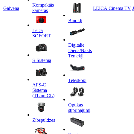
Kompaktās
Galvenā
LEICA Cinema TV
kameras
Binokļi
Leica
SOFORT
Digitalie
Diena/Nakts
Temekļi
S-Sistēma
Teleskopi
APS-C
Sistēma
(TL un CL)
Optikas
stiprinajumi
Zibspuldzes