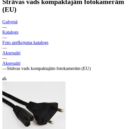
Strāvas vads kompaktajām fotokamerām
(EU)
Galvenā
—
Katalogs
—
Foto aprīkojuma katalogs
—
Aksesuāri
—
Aksesuāri
—
Strāvas vads kompaktajām fotokamerām (EU)