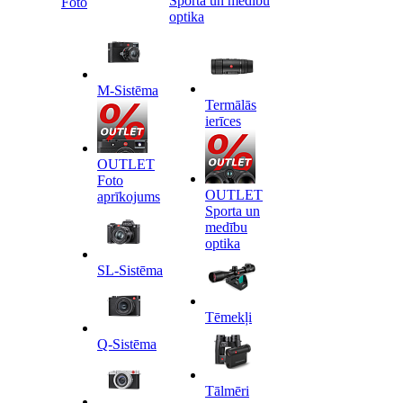
Sporta un medību
Foto
optika
M-Sistēma
Termālās
ierīces
OUTLET
Foto
OUTLET
aprīkojums
Sporta un
medību
optika
SL-Sistēma
Tēmekļi
Q-Sistēma
Tālmēri