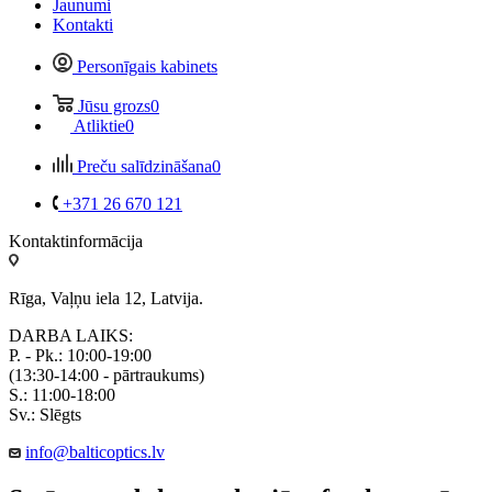
Jaunumi
Kontakti
Personīgais kabinets
Jūsu grozs
0
Atliktie
0
Preču salīdzināšana
0
+371 26 670 121
Kontaktinformācija
Rīga, Vaļņu iela 12, Latvija.
DARBA LAIKS:
P. - Pk.: 10:00-19:00
(13:30-14:00 - pārtraukums)
S.: 11:00-18:00
Sv.: Slēgts
info@balticoptics.lv