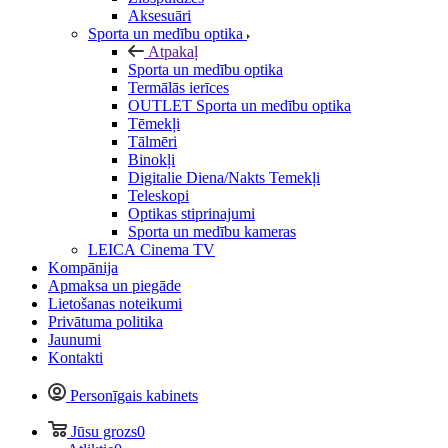
Aksesuāri
Sporta un medību optika
Atpakaļ
Sporta un medību optika
Termālās ierīces
OUTLET Sporta un medību optika
Tēmekļi
Tālmēri
Binokļi
Digitalie Diena/Nakts Temekļi
Teleskopi
Optikas stiprinajumi
Sporta un medību kameras
LEICA Cinema TV
Kompānija
Apmaksa un piegāde
Lietošanas noteikumi
Privātuma politika
Jaunumi
Kontakti
Personīgais kabinets
Jūsu grozs
0