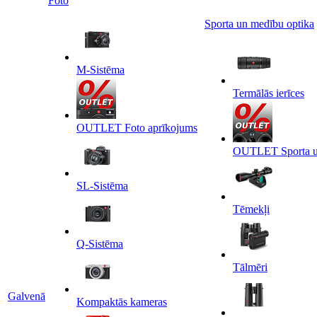
Foto
Sporta un medību optika
M-Sistēma
Termālās ierīces
OUTLET Foto aprīkojums
OUTLET Sporta un
SL-Sistēma
Tēmekļi
Q-Sistēma
Tālmēri
Galvenā
Kompaktās kameras