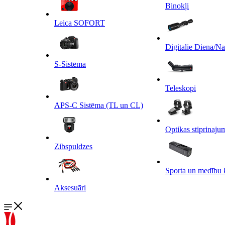
Binokļi
Leica SOFORT
Digitalie Diena/N
S-Sistēma
Teleskopi
APS-C Sistēma (TL un CL)
Optikas stiprinaju
Zibspuldzes
Sporta un medību 
Aksesuāri