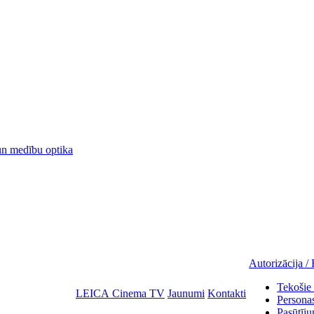
 medību optika
Autorizācija / 
Tekošie 
LEICA Cinema TV
Jaunumi
Kontakti
Personas
Pasūtīju