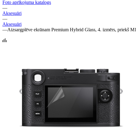
Foto aprīkojuma katalogs
—
Aksesuāri
—
Aksesuāri
—
Aizsargplēve ekrānam Premium Hybrid Glass, 4. izmērs, priekš M