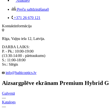
Atliktie
0
Preču salīdzināšana
0
+371 26 670 121
Kontaktinformācija
Rīga, Vaļņu iela 12, Latvija.
DARBA LAIKS:
P. - Pk.: 10:00-19:00
(13:30-14:00 - pārtraukums)
S.: 11:00-18:00
Sv.: Slēgts
info@balticoptics.lv
Aizsargplēve ekrānam Premium Hybrid Gla
Galvenā
—
Katalogs
—