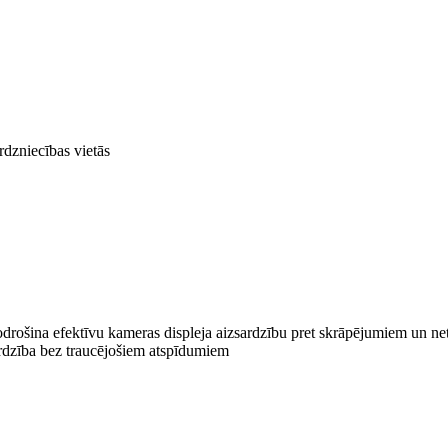
rdzniecības vietās
odrošina efektīvu kameras displeja aizsardzību pret skrāpējumiem un ne
ardzība bez traucējošiem atspīdumiem