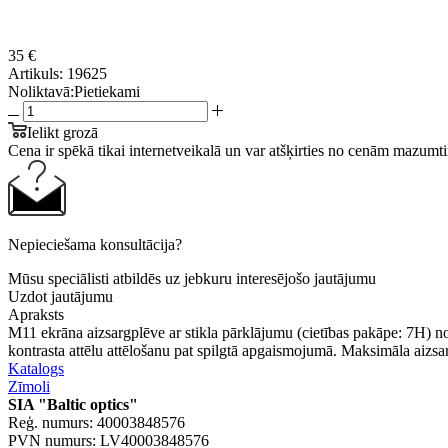
35 €
Artikuls:
19625
Noliktavā:
Pietiekami
Ielikt grozā
Cena ir spēkā tikai internetveikalā un var atšķirties no cenām mazumti
Nepieciešama konsultācija?
Mūsu speciālisti atbildēs uz jebkuru interesējošo jautājumu
Uzdot jautājumu
Apraksts
M11 ekrāna aizsargplēve ar stikla pārklājumu (cietības pakāpe: 7H) n
kontrasta attēlu attēlošanu pat spilgtā apgaismojumā. Maksimāla aizs
Katalogs
Zīmoli
SIA "Baltic optics"
Reģ. numurs: 40003848576
PVN numurs: LV40003848576