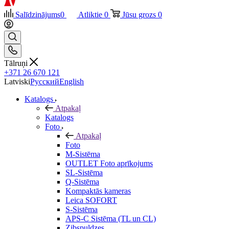
Salīdzinājums
0
Atliktie
0
Jūsu grozs
0
Tālruņi
+371 26 670 121
Latviski
Русский
English
Katalogs
Atpakaļ
Katalogs
Foto
Atpakaļ
Foto
M-Sistēma
OUTLET Foto aprīkojums
SL-Sistēma
Q-Sistēma
Kompaktās kameras
Leica SOFORT
S-Sistēma
APS-C Sistēma (TL un CL)
Zibspuldzes