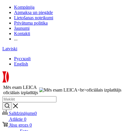
Kompānija
Apmaksa un piegāde
Lietošanas noteikumi
Privātuma politika
Jaunumi
Kontakti
...
Latviski
Русский
English
Mēs esam LEICA
oficiālais izplatītājs
Salīdzinājums
0
Atliktie
0
Jūsu grozs
0