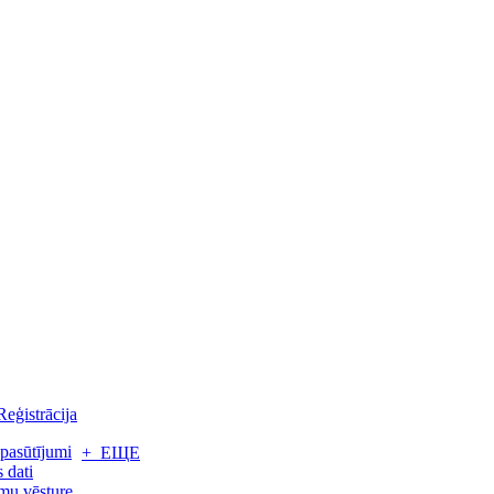
Reģistrācija
pasūtījumi
+ ЕЩЕ
 dati
mu vēsture