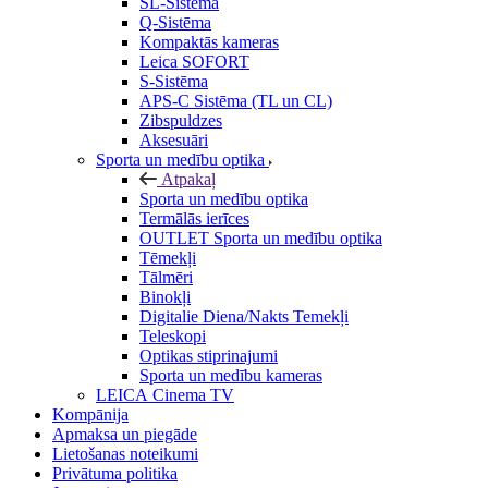
SL-Sistēma
Q-Sistēma
Kompaktās kameras
Leica SOFORT
S-Sistēma
APS-C Sistēma (TL un CL)
Zibspuldzes
Aksesuāri
Sporta un medību optika
Atpakaļ
Sporta un medību optika
Termālās ierīces
OUTLET Sporta un medību optika
Tēmekļi
Tālmēri
Binokļi
Digitalie Diena/Nakts Temekļi
Teleskopi
Optikas stiprinajumi
Sporta un medību kameras
LEICA Cinema TV
Kompānija
Apmaksa un piegāde
Lietošanas noteikumi
Privātuma politika