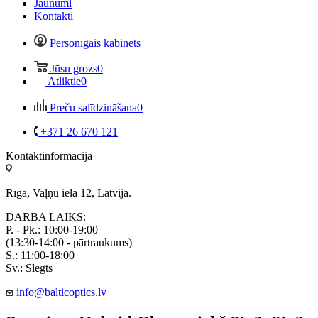
Jaunumi
Kontakti
Personīgais kabinets
Jūsu grozs
0
Atliktie
0
Preču salīdzināšana
0
+371 26 670 121
Kontaktinformācija
Rīga, Vaļņu iela 12, Latvija.
DARBA LAIKS:
P. - Pk.: 10:00-19:00
(13:30-14:00 - pārtraukums)
S.: 11:00-18:00
Sv.: Slēgts
info@balticoptics.lv