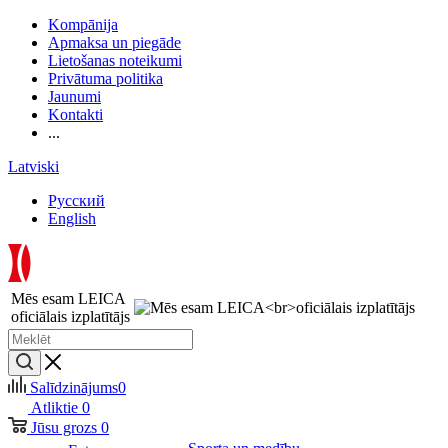
Kompānija
Apmaksa un piegāde
Lietošanas noteikumi
Privātuma politika
Jaunumi
Kontakti
...
Latviski
Русский
English
Mēs esam LEICA
oficiālais izplatītājs
Salīdzinājums
0
Atliktie
0
Jūsu grozs
0