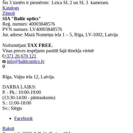
Šis 3 izmērs ir piemērots: Leica SL 2 un SL 3 kameram.
Katalogs
Zīmoli
SIA "Baltic optics"
Reģ. numurs: 40003848576
PVN numurs: LV40003848576
Jur. adrese: Mazā Nometņu iela 1 – 5, Rīga, LV-1002, Latvija
Noformējam
TAX FREE
.
Visas preces iespējams pasūtīt šajā tīmekļa vietnē
+371 26 670 121
info@balticoptics.lv
Rīga, Vaļņu iela 12, Latvija.
DARBA LAIKS:
P. - Pk.: 10:00-19:00
(13:30-14:00 - pārtraukums)
S.: 11:00-18:00
Sv.: Slēgts
Facebook
Raksti