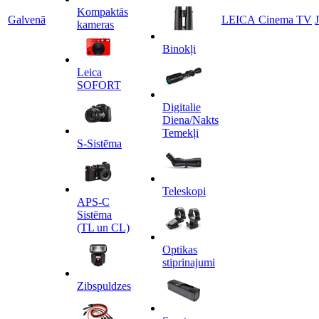
Kompaktās
Galvenā
LEICA Cinema TV
kameras
Binokļi
Leica
SOFORT
Digitalie
Diena/Nakts
Temekļi
S-Sistēma
Teleskopi
APS-C
Sistēma
(TL un CL)
Optikas
stiprinajumi
Zibspuldzes