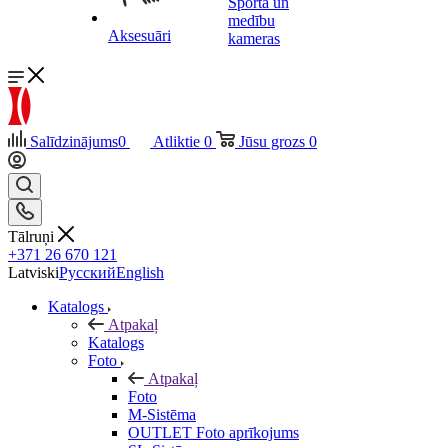
Sporta un
medību
Aksesuāri
kameras
Salīdzinājums
0
Atliktie
0
Jūsu grozs
0
Tālruņi
+371 26 670 121
Latviski
Русский
English
Katalogs
Atpakaļ
Katalogs
Foto
Atpakaļ
Foto
M-Sistēma
OUTLET Foto aprīkojums