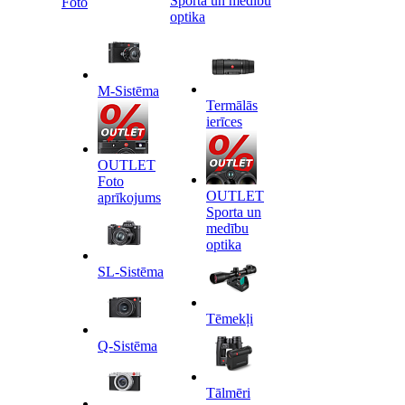
Sporta un medību
Foto
optika
M-Sistēma
Termālās
ierīces
OUTLET
Foto
OUTLET
aprīkojums
Sporta un
medību
optika
SL-Sistēma
Tēmekļi
Q-Sistēma
Tālmēri