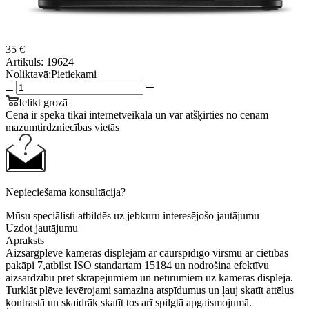
35 €
Artikuls:
19624
Noliktavā:
Pietiekami
Ielikt grozā
Cena ir spēkā tikai internetveikalā un var atšķirties no cenām
mazumtirdzniecības vietās
Nepieciešama konsultācija?
Mūsu speciālisti atbildēs uz jebkuru interesējošo jautājumu
Uzdot jautājumu
Apraksts
Aizsargplēve kameras displejam ar caurspīdīgo virsmu ar cietības
pakāpi 7,atbilst ISO standartam 15184 un nodrošina efektīvu
aizsardzību pret skrāpējumiem un netīrumiem uz kameras displeja.
Turklāt plēve ievērojami samazina atspīdumus un ļauj skatīt attēlus
kontrastā un skaidrāk skatīt tos arī spilgtā apgaismojumā.