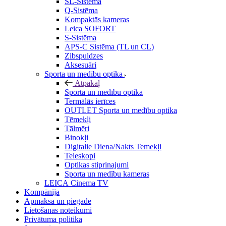
SL-Sistēma
Q-Sistēma
Kompaktās kameras
Leica SOFORT
S-Sistēma
APS-C Sistēma (TL un CL)
Zibspuldzes
Aksesuāri
Sporta un medību optika
Atpakaļ
Sporta un medību optika
Termālās ierīces
OUTLET Sporta un medību optika
Tēmekļi
Tālmēri
Binokļi
Digitalie Diena/Nakts Temekļi
Teleskopi
Optikas stiprinajumi
Sporta un medību kameras
LEICA Cinema TV
Kompānija
Apmaksa un piegāde
Lietošanas noteikumi
Privātuma politika