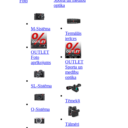
Sporta un medību
Foto
optika
M-Sistēma
Termālās
ierīces
OUTLET
Foto
OUTLET
aprīkojums
Sporta un
medību
optika
SL-Sistēma
Tēmekļi
Q-Sistēma
Tālmēri