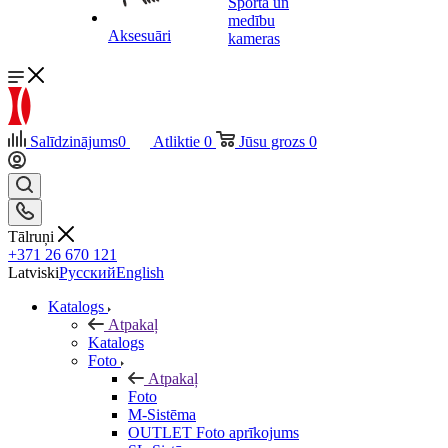
Sporta un
medību
Aksesuāri
kameras
Salīdzinājums
0
Atliktie
0
Jūsu grozs
0
Tālruņi
+371 26 670 121
Latviski
Русский
English
Katalogs
Atpakaļ
Katalogs
Foto
Atpakaļ
Foto
M-Sistēma
OUTLET Foto aprīkojums