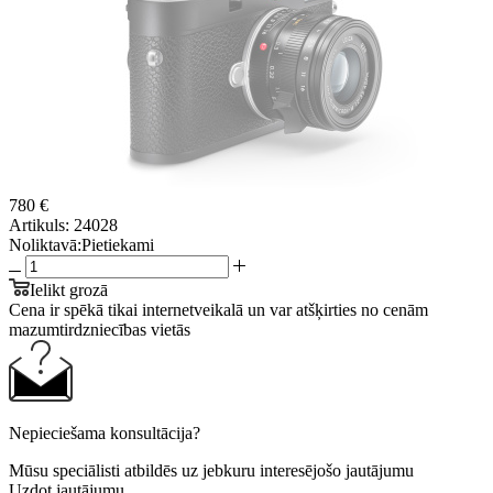
780 €
Artikuls:
24028
Noliktavā:
Pietiekami
Ielikt grozā
Cena ir spēkā tikai internetveikalā un var atšķirties no cenām
mazumtirdzniecības vietās
Nepieciešama konsultācija?
Mūsu speciālisti atbildēs uz jebkuru interesējošo jautājumu
Uzdot jautājumu