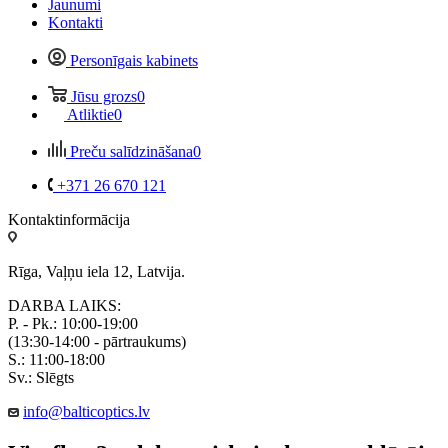
Jaunumi
Kontakti
Personīgais kabinets
Jūsu grozs
0
Atliktie
0
Preču salīdzināšana
0
+371 26 670 121
Kontaktinformācija
Rīga, Vaļņu iela 12, Latvija.
DARBA LAIKS:
P. - Pk.: 10:00-19:00
(13:30-14:00 - pārtraukums)
S.: 11:00-18:00
Sv.: Slēgts
info@balticoptics.lv