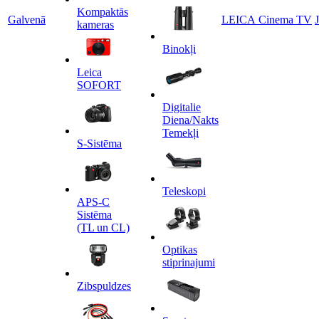
Kompaktās
Galvenā
LEICA Cinema TV
kameras
Binokļi
Leica
SOFORT
Digitalie
Diena/Nakts
Temekļi
S-Sistēma
Teleskopi
APS-C
Sistēma
(TL un CL)
Optikas
stiprinajumi
Zibspuldzes