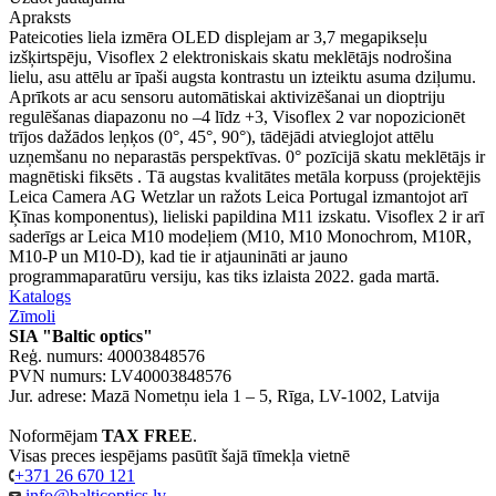
Apraksts
Pateicoties liela izmēra OLED displejam ar 3,7 megapikseļu
izšķirtspēju, Visoflex 2 elektroniskais skatu meklētājs nodrošina
lielu, asu attēlu ar īpaši augsta kontrastu un izteiktu asuma dziļumu.
Aprīkots ar acu sensoru automātiskai aktivizēšanai un dioptriju
regulēšanas diapazonu no –4 līdz +3, Visoflex 2 var nopozicionēt
trījos dažādos leņķos (0°, 45°, 90°), tādējādi atvieglojot attēlu
uzņemšanu no neparastās perspektīvas. 0° pozīcijā skatu meklētājs ir
magnētiski fiksēts . Tā augstas kvalitātes metāla korpuss (projektējis
Leica Camera AG Wetzlar un ražots Leica Portugal izmantojot arī
Ķīnas komponentus), lieliski papildina M11 izskatu. Visoflex 2 ir arī
saderīgs ar Leica M10 modeļiem (M10, M10 Monochrom, M10R,
M10-P un M10-D), kad tie ir atjaunināti ar jauno
programmaparatūru versiju, kas tiks izlaista 2022. gada martā.
Katalogs
Zīmoli
SIA "Baltic optics"
Reģ. numurs: 40003848576
PVN numurs: LV40003848576
Jur. adrese: Mazā Nometņu iela 1 – 5, Rīga, LV-1002, Latvija
Noformējam
TAX FREE
.
Visas preces iespējams pasūtīt šajā tīmekļa vietnē
+371 26 670 121
info@balticoptics.lv