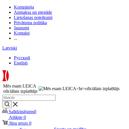
Kompānija
Apmaksa un piegāde
Lietošanas noteikumi
Privātuma politika
Jaunumi
Kontakti
...
Latviski
Русский
English
Mēs esam LEICA
oficiālais izplatītājs
Salīdzinājums
0
Atliktie
0
Jūsu grozs
0