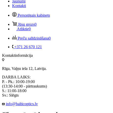
Jaunumi
Kontakti
Personīgais kabinets
Jūsu grozs
0
Atliktie
0
Preču salīdzināšana
0
+371 26 670 121
Kontaktinformācija
Rīga, Vaļņu iela 12, Latvija.
DARBA LAIKS:
P. - Pk.: 10:00-19:00
(13:30-14:00 - pārtraukums)
S.: 11:00-18:00
Sv.: Slēgts
info@balticoptics.lv