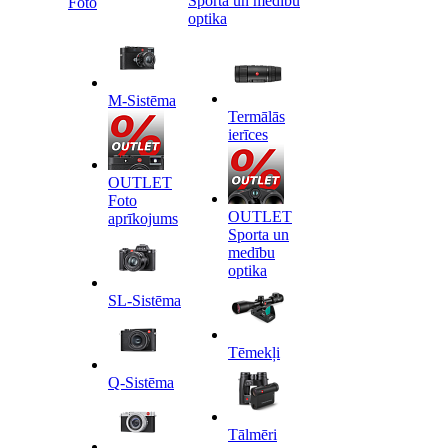
Sporta un medību
Foto
optika
M-Sistēma
Termālās
ierīces
OUTLET
Foto
OUTLET
aprīkojums
Sporta un
medību
optika
SL-Sistēma
Tēmekļi
Q-Sistēma
Tālmēri