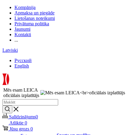
Kompānija
Apmaksa un piegāde
Lietošanas noteikumi
Privātuma politika
Jaunumi
Kontakti
...
Latviski
Русский
English
Mēs esam LEICA
oficiālais izplatītājs
Salīdzinājums
0
Atliktie
0
Jūsu grozs
0