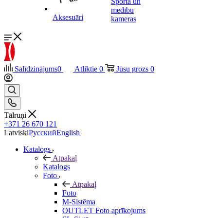
Sporta un
medību
Aksesuāri
kameras
Salīdzinājums
0
Atliktie
0
Jūsu grozs
0
Tālruņi
+371 26 670 121
Latviski
Русский
English
Katalogs
Atpakaļ
Katalogs
Foto
Atpakaļ
Foto
M-Sistēma
OUTLET Foto aprīkojums