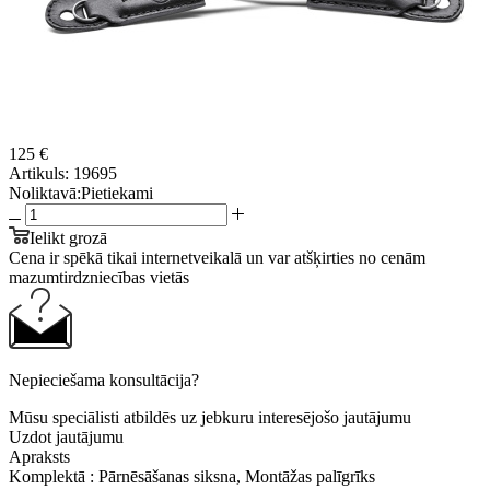
125 €
Artikuls:
19695
Noliktavā:
Pietiekami
Ielikt grozā
Cena ir spēkā tikai internetveikalā un var atšķirties no cenām
mazumtirdzniecības vietās
Nepieciešama konsultācija?
Mūsu speciālisti atbildēs uz jebkuru interesējošo jautājumu
Uzdot jautājumu
Apraksts
Komplektā : Pārnēsāšanas siksna, Montāžas palīgrīks