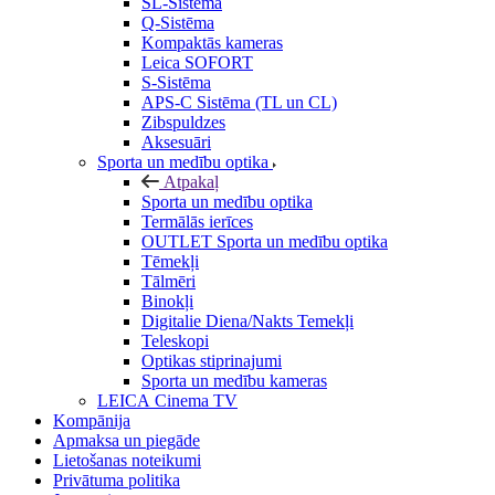
SL-Sistēma
Q-Sistēma
Kompaktās kameras
Leica SOFORT
S-Sistēma
APS-C Sistēma (TL un CL)
Zibspuldzes
Aksesuāri
Sporta un medību optika
Atpakaļ
Sporta un medību optika
Termālās ierīces
OUTLET Sporta un medību optika
Tēmekļi
Tālmēri
Binokļi
Digitalie Diena/Nakts Temekļi
Teleskopi
Optikas stiprinajumi
Sporta un medību kameras
LEICA Cinema TV
Kompānija
Apmaksa un piegāde
Lietošanas noteikumi
Privātuma politika