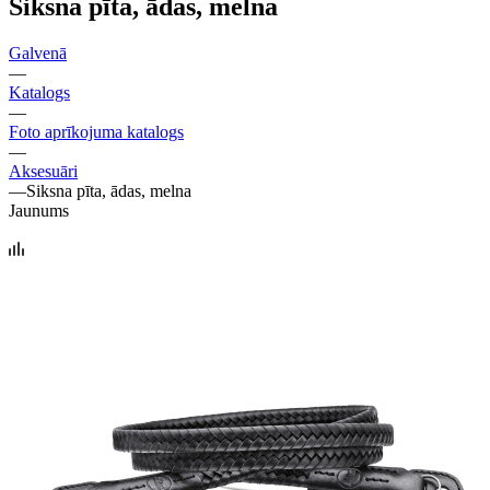
Siksna pīta, ādas, melna
Galvenā
—
Katalogs
—
Foto aprīkojuma katalogs
—
Aksesuāri
—
Siksna pīta, ādas, melna
Jaunums