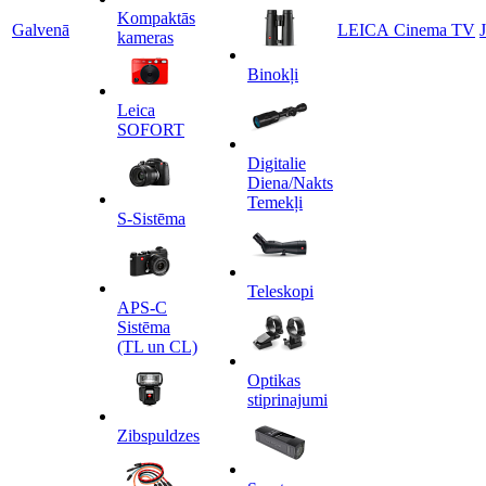
Kompaktās
Galvenā
LEICA Cinema TV
kameras
Binokļi
Leica
SOFORT
Digitalie
Diena/Nakts
Temekļi
S-Sistēma
Teleskopi
APS-C
Sistēma
(TL un CL)
Optikas
stiprinajumi
Zibspuldzes