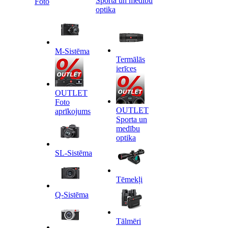
Sporta un medību
Foto
optika
M-Sistēma
Termālās
ierīces
OUTLET
Foto
OUTLET
aprīkojums
Sporta un
medību
optika
SL-Sistēma
Tēmekļi
Q-Sistēma
Tālmēri