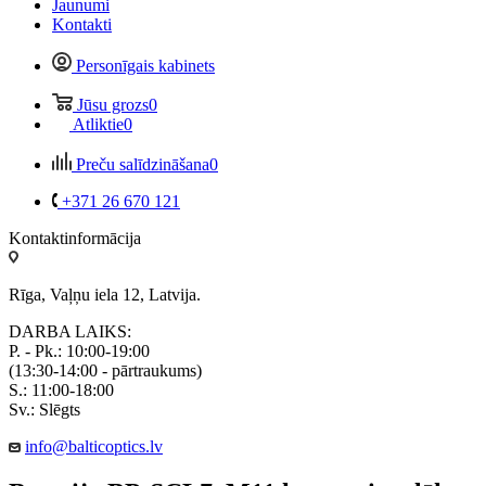
Jaunumi
Kontakti
Personīgais kabinets
Jūsu grozs
0
Atliktie
0
Preču salīdzināšana
0
+371 26 670 121
Kontaktinformācija
Rīga, Vaļņu iela 12, Latvija.
DARBA LAIKS:
P. - Pk.: 10:00-19:00
(13:30-14:00 - pārtraukums)
S.: 11:00-18:00
Sv.: Slēgts
info@balticoptics.lv