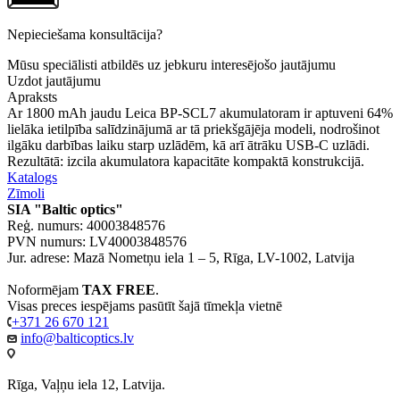
Nepieciešama konsultācija?
Mūsu speciālisti atbildēs uz jebkuru interesējošo jautājumu
Uzdot jautājumu
Apraksts
Ar 1800 mAh jaudu Leica BP-SCL7 akumulatoram ir aptuveni 64%
lielāka ietilpība salīdzinājumā ar tā priekšgājēja modeli, nodrošinot
ilgāku darbības laiku starp uzlādēm, kā arī ātrāku USB-C uzlādi.
Rezultātā: izcila akumulatora kapacitāte kompaktā konstrukcijā.
Katalogs
Zīmoli
SIA "Baltic optics"
Reģ. numurs: 40003848576
PVN numurs: LV40003848576
Jur. adrese: Mazā Nometņu iela 1 – 5, Rīga, LV-1002, Latvija
Noformējam
TAX FREE
.
Visas preces iespējams pasūtīt šajā tīmekļa vietnē
+371 26 670 121
info@balticoptics.lv
Rīga, Vaļņu iela 12, Latvija.