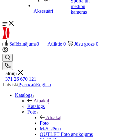
Sporta un
medību
Aksesuāri
kameras
Salīdzinājums
0
Atliktie
0
Jūsu grozs
0
Tālruņi
+371 26 670 121
Latviski
Русский
English
Katalogs
Atpakaļ
Katalogs
Foto
Atpakaļ
Foto
M-Sistēma
OUTLET Foto aprīkojums