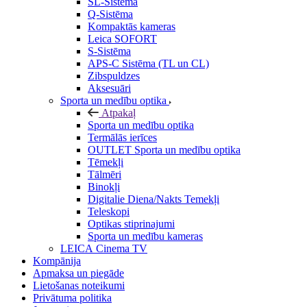
SL-Sistēma
Q-Sistēma
Kompaktās kameras
Leica SOFORT
S-Sistēma
APS-C Sistēma (TL un CL)
Zibspuldzes
Aksesuāri
Sporta un medību optika
Atpakaļ
Sporta un medību optika
Termālās ierīces
OUTLET Sporta un medību optika
Tēmekļi
Tālmēri
Binokļi
Digitalie Diena/Nakts Temekļi
Teleskopi
Optikas stiprinajumi
Sporta un medību kameras
LEICA Cinema TV
Kompānija
Apmaksa un piegāde
Lietošanas noteikumi
Privātuma politika