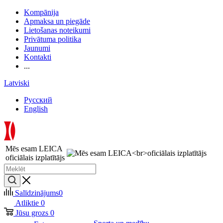
Kompānija
Apmaksa un piegāde
Lietošanas noteikumi
Privātuma politika
Jaunumi
Kontakti
...
Latviski
Русский
English
Mēs esam LEICA
oficiālais izplatītājs
Salīdzinājums
0
Atliktie
0
Jūsu grozs
0