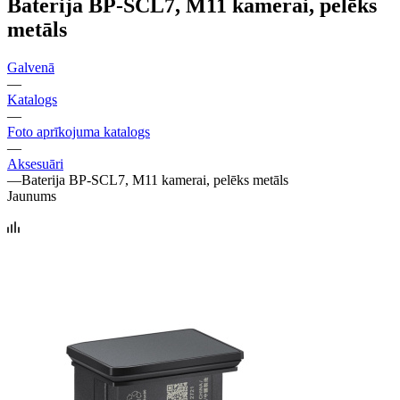
Baterija BP-SCL7, M11 kamerai, pelēks
metāls
Galvenā
—
Katalogs
—
Foto aprīkojuma katalogs
—
Aksesuāri
—
Baterija BP-SCL7, M11 kamerai, pelēks metāls
Jaunums