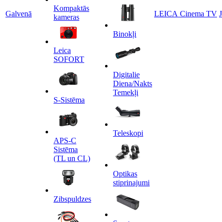
Kompaktās
Galvenā
LEICA Cinema TV
kameras
Binokļi
Leica
SOFORT
Digitalie
Diena/Nakts
Temekļi
S-Sistēma
Teleskopi
APS-C
Sistēma
(TL un CL)
Optikas
stiprinajumi
Zibspuldzes