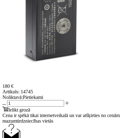
180 €
Artikuls:
14745
Noliktavā:
Pietiekami
Ielikt grozā
Cena ir spēkā tikai internetveikalā un var atšķirties no cenām
mazumtirdzniecības vietās