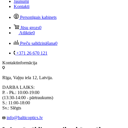
Jaunumi
Kontakti
Personīgais kabinets
Jūsu grozs
0
Atliktie
0
Preču salīdzināšana
0
+371 26 670 121
Kontaktinformācija
Rīga, Vaļņu iela 12, Latvija.
DARBA LAIKS:
P. - Pk.: 10:00-19:00
(13:30-14:00 - pārtraukums)
S.: 11:00-18:00
Sv.: Slēgts
info@balticoptics.lv