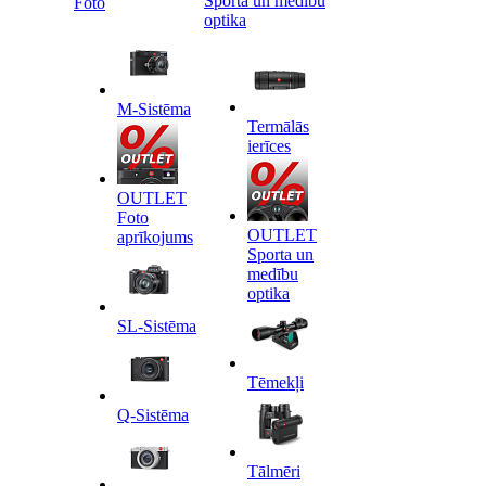
Sporta un medību
Foto
optika
M-Sistēma
Termālās
ierīces
OUTLET
Foto
OUTLET
aprīkojums
Sporta un
medību
optika
SL-Sistēma
Tēmekļi
Q-Sistēma
Tālmēri