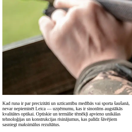
Kad runa ir par precizitāti un uzticamību medībās vai sporta šaušanā,
nevar nepieminēt Leica — uzņēmumu, kas ir sinonīms augstākās
kvalitātes optikai. Optiskie un termālie tēmēkļi apvieno unikālas
tehnoloģijas un konstrukcijas risinājumus, kas palīdz šāvējiem
sasniegt maksimālus rezultātus.