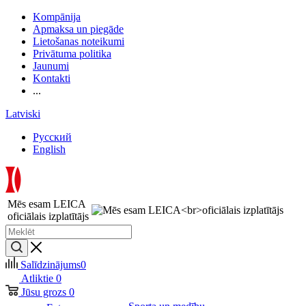
Kompānija
Apmaksa un piegāde
Lietošanas noteikumi
Privātuma politika
Jaunumi
Kontakti
...
Latviski
Русский
English
Mēs esam LEICA
oficiālais izplatītājs
Salīdzinājums
0
Atliktie
0
Jūsu grozs
0