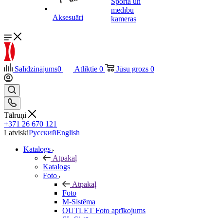
Sporta un
medību
Aksesuāri
kameras
Salīdzinājums
0
Atliktie
0
Jūsu grozs
0
Tālruņi
+371 26 670 121
Latviski
Русский
English
Katalogs
Atpakaļ
Katalogs
Foto
Atpakaļ
Foto
M-Sistēma
OUTLET Foto aprīkojums