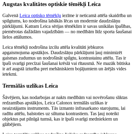
Augstas kvalitātes optiskie tēmēkļi Leica
Galvenā
Leica optisko tēmēkļu
iezīme ir neticamā attēla skaidrība un
spilgtums, ko nodrošina labākās lēcas un modernie daudzslāņu
pārklājumi. Katram Leica sērijas tēmēklim ir savas unikālas īpašības,
piemērotas dažādām vajadzībām — no medībām līdz sporta šaušanai
lielos attālumos.
Leica tēmēkļi nodrošina izcilu attēla kvalitāti jebkuros
apgaismojuma apstākļos. Daudzslāņu pārklājumi ļauj minimizēt
gaismas zudumus un nodrošināt spilgtu, kontrastainu attēlu. Tas ir
īpaši svarīgi precīzai šaušanai krēslā vai rītausmā. Ne mazāk būtiska
ir arī augstā izturība pret mehāniskiem bojājumiem un ārējās vides
ietekmi.
Termālās uzlikas Leica
Šāvējiem, kas nodarbojas ar nakts medībām vai novērošanu sliktas
redzamības apstākļos, Leica Calonox termālās uzlikas ir
neaizstājams instruments. Tās izmanto infrasarkano starojumu, lai
radītu attēlu, balstoties uz siltuma kontrastiem. Tas ļauj noteikt
objektus pat pilnīgā tumsā, kas ir īpaši svarīgi medniekiem un
glābējiem.