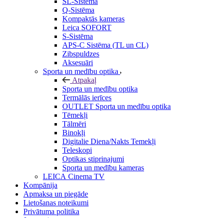
SL-Sistēma
Q-Sistēma
Kompaktās kameras
Leica SOFORT
S-Sistēma
APS-C Sistēma (TL un CL)
Zibspuldzes
Aksesuāri
Sporta un medību optika
Atpakaļ
Sporta un medību optika
Termālās ierīces
OUTLET Sporta un medību optika
Tēmekļi
Tālmēri
Binokļi
Digitalie Diena/Nakts Temekļi
Teleskopi
Optikas stiprinajumi
Sporta un medību kameras
LEICA Cinema TV
Kompānija
Apmaksa un piegāde
Lietošanas noteikumi
Privātuma politika