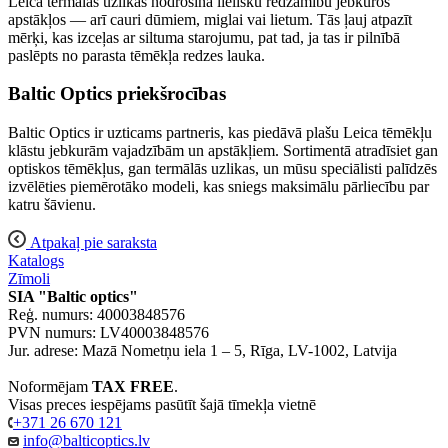
Leica termālās uzlikas nodrošina lielisku redzamību jebkuros
apstākļos — arī cauri dūmiem, miglai vai lietum. Tās ļauj atpazīt
mērķi, kas izceļas ar siltuma starojumu, pat tad, ja tas ir pilnībā
paslēpts no parasta tēmēkļa redzes lauka.
Baltic Optics priekšrocības
Baltic Optics ir uzticams partneris, kas piedāvā plašu Leica tēmēkļu
klāstu jebkurām vajadzībām un apstākļiem. Sortimentā atradīsiet gan
optiskos tēmēkļus, gan termālās uzlikas, un mūsu speciālisti palīdzēs
izvēlēties piemērotāko modeli, kas sniegs maksimālu pārliecību par
katru šāvienu.
Atpakaļ pie saraksta
Katalogs
Zīmoli
SIA "Baltic optics"
Reģ. numurs: 40003848576
PVN numurs: LV40003848576
Jur. adrese: Mazā Nometņu iela 1 – 5, Rīga, LV-1002, Latvija
Noformējam
TAX FREE
.
Visas preces iespējams pasūtīt šajā tīmekļa vietnē
+371 26 670 121
info@balticoptics.lv