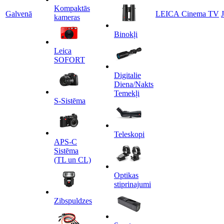
Kompaktās
Galvenā
LEICA Cinema TV
kameras
Binokļi
Leica
SOFORT
Digitalie
Diena/Nakts
Temekļi
S-Sistēma
Teleskopi
APS-C
Sistēma
(TL un CL)
Optikas
stiprinajumi
Zibspuldzes