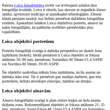
Pareiza
Leica fotoobjektīva
izvēle var ievērojami uzlabot jūsu
fotogrāfiju kvalitāti. Leica ir zīmols, kas slavens ar augstākās klases
optiku, apvienojot tradīcijas ar jaunākajām tehnoloģijām. Zīmola
klāstā pieejami modeļi, kas lieliski piemēroti dažādiem fotogrāfijas
veidiem. Apskatīsim labākos Leica objektīvus portretu, ainavu un
nakts fotogrāfijām, lai palīdzētu izvēlēties piemērotāko jūsu
vajadzībām.
Leica objektīvi portretiem
Portretu fotogrāfijā svarīga ir dabiska perspektīva un skaists fona
izplūdums (bokeh). Ideāli piemēroti ir Leica objektīvi ar fokusa
attālumu 50–90 mm, piemēram: Summilux-M 50mm f/1.4 ASPH
vai Noctilux-M 50mm. f/0.95 ASPH
Šie objektīvi nodrošina mīkstu fona izplūdumu, izcilu asumu un
dabisku ādas toni. Tie ir piemēroti gan studijas darbiem, gan ielu
portretiem, lieliski atveidojot emocijas, faktūras un detaļas.
Leica objektīvi ainavām
Ainavu fotogrāfijām svarīgs ir plats redzes leņķis un liela asuma
dziļuma zona. Rekomendējami objektīvi ar fokusa attālumu 21–35
mm, piemēram: Super-Elmar-M 21mm f/3.4 ASPH vai Summilux-