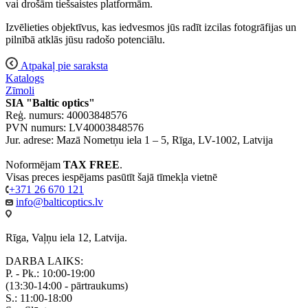
vai drošām tiešsaistes platformām.
Izvēlieties objektīvus, kas iedvesmos jūs radīt izcilas fotogrāfijas un
pilnībā atklās jūsu radošo potenciālu.
Atpakaļ pie saraksta
Katalogs
Zīmoli
SIA "Baltic optics"
Reģ. numurs: 40003848576
PVN numurs: LV40003848576
Jur. adrese: Mazā Nometņu iela 1 – 5, Rīga, LV-1002, Latvija
Noformējam
TAX FREE
.
Visas preces iespējams pasūtīt šajā tīmekļa vietnē
+371 26 670 121
info@balticoptics.lv
Rīga, Vaļņu iela 12, Latvija.
DARBA LAIKS:
P. - Pk.: 10:00-19:00
(13:30-14:00 - pārtraukums)
S.: 11:00-18:00