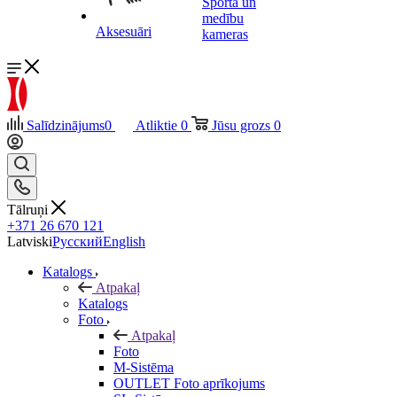
Sporta un
medību
Aksesuāri
kameras
Salīdzinājums
0
Atliktie
0
Jūsu grozs
0
Tālruņi
+371 26 670 121
Latviski
Русский
English
Katalogs
Atpakaļ
Katalogs
Foto
Atpakaļ
Foto
M-Sistēma
OUTLET Foto aprīkojums