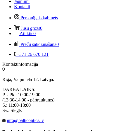
Jaunumi
Kontakti
Personīgais kabinets
Jūsu grozs
0
Atliktie
0
Preču salīdzināšana
0
+371 26 670 121
Kontaktinformācija
Rīga, Vaļņu iela 12, Latvija.
DARBA LAIKS:
P. - Pk.: 10:00-19:00
(13:30-14:00 - pārtraukums)
S.: 11:00-18:00
Sv.: Slēgts
info@balticoptics.lv