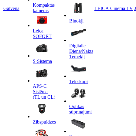
Kompaktās
Galvenā
LEICA Cinema TV
kameras
Binokļi
Leica
SOFORT
Digitalie
Diena/Nakts
Temekļi
S-Sistēma
Teleskopi
APS-C
Sistēma
(TL un CL)
Optikas
stiprinajumi
Zibspuldzes