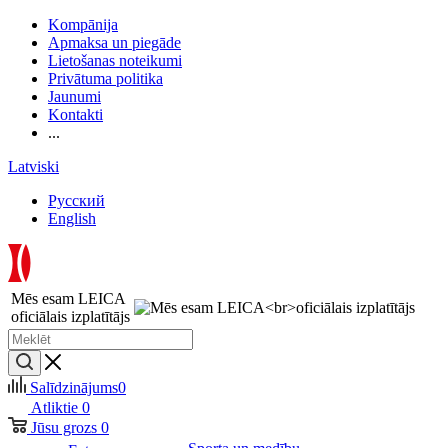
Kompānija
Apmaksa un piegāde
Lietošanas noteikumi
Privātuma politika
Jaunumi
Kontakti
...
Latviski
Русский
English
Mēs esam LEICA
oficiālais izplatītājs
Salīdzinājums
0
Atliktie
0
Jūsu grozs
0