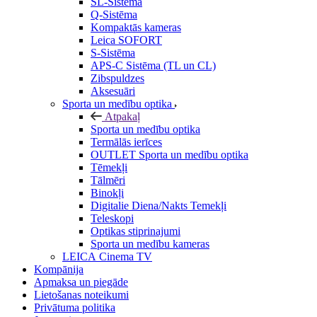
SL-Sistēma
Q-Sistēma
Kompaktās kameras
Leica SOFORT
S-Sistēma
APS-C Sistēma (TL un CL)
Zibspuldzes
Aksesuāri
Sporta un medību optika
Atpakaļ
Sporta un medību optika
Termālās ierīces
OUTLET Sporta un medību optika
Tēmekļi
Tālmēri
Binokļi
Digitalie Diena/Nakts Temekļi
Teleskopi
Optikas stiprinajumi
Sporta un medību kameras
LEICA Cinema TV
Kompānija
Apmaksa un piegāde
Lietošanas noteikumi
Privātuma politika