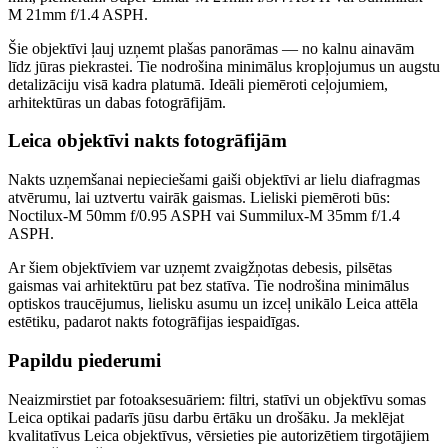
M 21mm f/1.4 ASPH.
Šie objektīvi ļauj uzņemt plašas panorāmas — no kalnu ainavām
līdz jūras piekrastei. Tie nodrošina minimālus kropļojumus un augstu
detalizāciju visā kadra platumā. Ideāli piemēroti ceļojumiem,
arhitektūras un dabas fotogrāfijām.
Leica objektīvi nakts fotogrāfijām
Nakts uzņemšanai nepieciešami gaiši objektīvi ar lielu diafragmas
atvērumu, lai uztvertu vairāk gaismas. Lieliski piemēroti būs:
Noctilux-M 50mm f/0.95 ASPH vai Summilux-M 35mm f/1.4
ASPH.
Ar šiem objektīviem var uzņemt zvaigžņotas debesis, pilsētas
gaismas vai arhitektūru pat bez statīva. Tie nodrošina minimālus
optiskos traucējumus, lielisku asumu un izceļ unikālo Leica attēla
estētiku, padarot nakts fotogrāfijas iespaidīgas.
Papildu piederumi
Neaizmirstiet par fotoaksesuāriem: filtri, statīvi un objektīvu somas
Leica optikai padarīs jūsu darbu ērtāku un drošāku. Ja meklējat
kvalitatīvus Leica objektīvus, vērsieties pie autorizētiem tirgotājiem