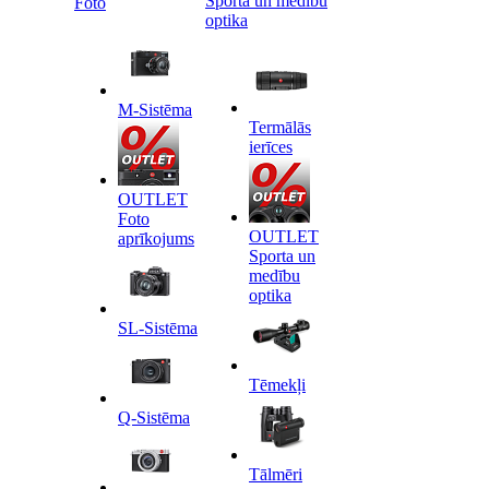
Sporta un medību
Foto
optika
M-Sistēma
Termālās
ierīces
OUTLET
Foto
OUTLET
aprīkojums
Sporta un
medību
optika
SL-Sistēma
Tēmekļi
Q-Sistēma
Tālmēri