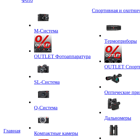
Фото
Спортивная и охотнич
M-Система
Tермоприборы
OUTLET Фотоаппаратура
OUTLET Спортив
SL-Система
Оптические пр
Q-Cистема
Дальномеры
Главная
Компактные камеры