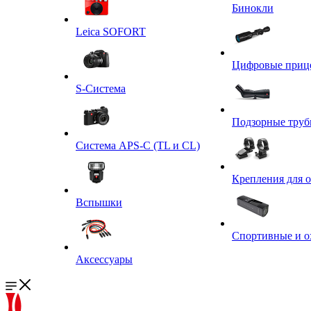
Бинокли
Leica SOFORT
Цифровые приц
S-Система
Подзорные тру
Система APS-C (TL и CL)
Крепления для 
Вспышки
Спортивные и о
Аксессуары