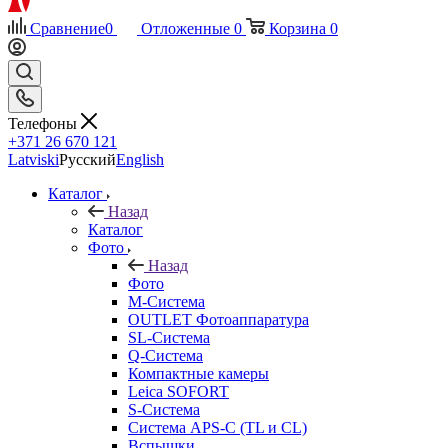
Сравнение
0
Отложенные
0
Корзина
0
Телефоны
+371 26 670 121
Latviski
Русский
English
Каталог
Назад
Каталог
Фото
Назад
Фото
M-Система
OUTLET Фотоаппаратура
SL-Система
Q-Cистема
Компактные камеры
Leica SOFORT
S-Система
Система APS-C (TL и CL)
Вспышки