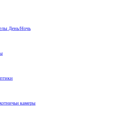
елы День/Ночь
бы
оптики
хотничьи камеры