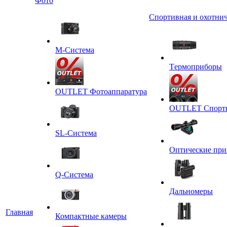
Фото
Спортивная и охотнич
M-Система
Tермоприборы
OUTLET Фотоаппаратура
OUTLET Спортив
SL-Система
Оптические пр
Q-Cистема
Дальномеры
Главная
Компактные камеры