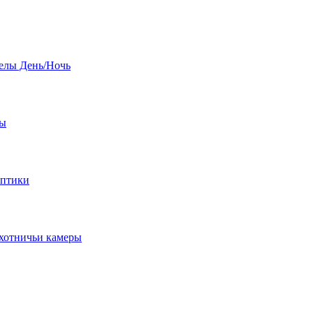
елы День/Ночь
бы
оптики
хотничьи камеры