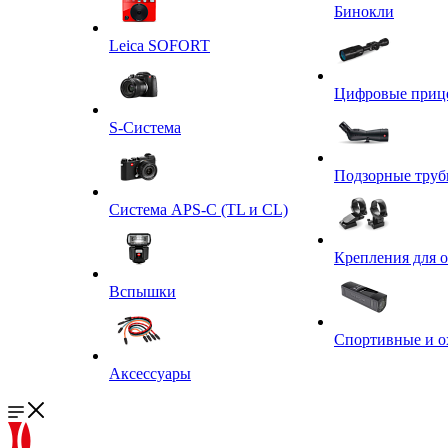
Бинокли
Leica SOFORT
Цифровые приц
S-Система
Подзорные тру
Система APS-C (TL и CL)
Крепления для 
Вспышки
Спортивные и о
Аксессуары