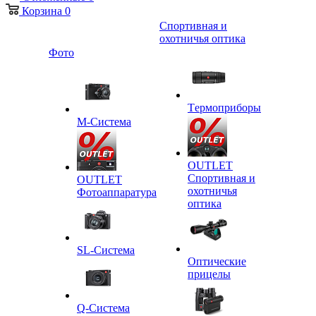
Корзина
0
Спортивная и
охотничья оптика
Фото
Tермоприборы
M-Система
OUTLET
Спортивная и
OUTLET
охотничья
Фотоаппаратура
оптика
SL-Система
Оптические
прицелы
Q-Cистема