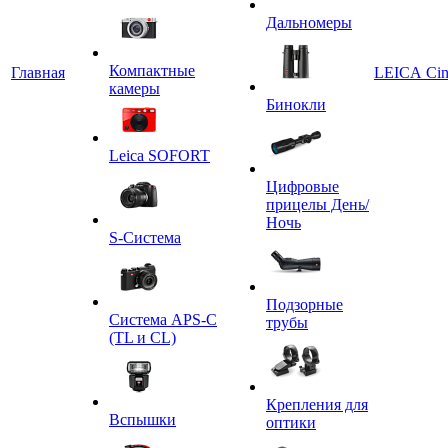
Дальномеры
Компактные
Главная
LEICA Ci
камеры
Бинокли
Leica SOFORT
Цифровые
прицелы День/
Ночь
S-Система
Подзорные
Система APS-C
трубы
(TL и CL)
Крепления для
Вспышки
оптики