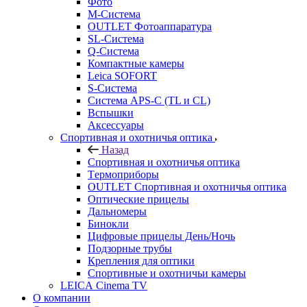
Фото
M-Система
OUTLET Фотоаппаратура
SL-Система
Q-Cистема
Компактные камеры
Leica SOFORT
S-Система
Система APS-C (TL и CL)
Вспышки
Аксессуары
Спортивная и охотничья оптика
Назад
Спортивная и охотничья оптика
Tермоприборы
OUTLET Спортивная и охотничья оптика
Оптические прицелы
Дальномеры
Бинокли
Цифровые прицелы День/Ночь
Подзорные трубы
Крепления для оптики
Спортивные и охотничьи камеры
LEICA Cinema TV
О компании