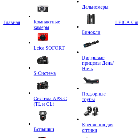
Дальномеры
Компактные
Главная
LEICA Ci
камеры
Бинокли
Leica SOFORT
Цифровые
прицелы День/
Ночь
S-Система
Подзорные
Система APS-C
трубы
(TL и CL)
Крепления для
Вспышки
оптики