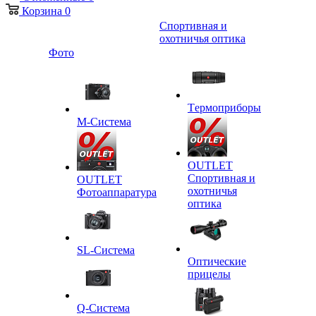
Корзина
0
Спортивная и
охотничья оптика
Фото
Tермоприборы
M-Система
OUTLET
Спортивная и
OUTLET
охотничья
Фотоаппаратура
оптика
SL-Система
Оптические
прицелы
Q-Cистема