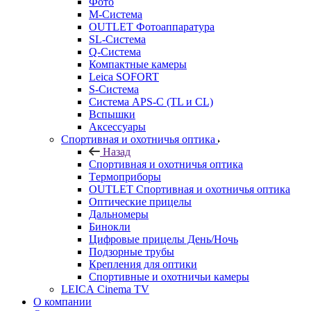
Фото
M-Система
OUTLET Фотоаппаратура
SL-Система
Q-Cистема
Компактные камеры
Leica SOFORT
S-Система
Система APS-C (TL и CL)
Вспышки
Аксессуары
Спортивная и охотничья оптика
Назад
Спортивная и охотничья оптика
Tермоприборы
OUTLET Спортивная и охотничья оптика
Оптические прицелы
Дальномеры
Бинокли
Цифровые прицелы День/Ночь
Подзорные трубы
Крепления для оптики
Спортивные и охотничьи камеры
LEICA Cinema TV
О компании