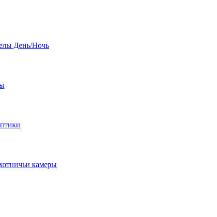
елы День/Ночь
бы
оптики
хотничьи камеры