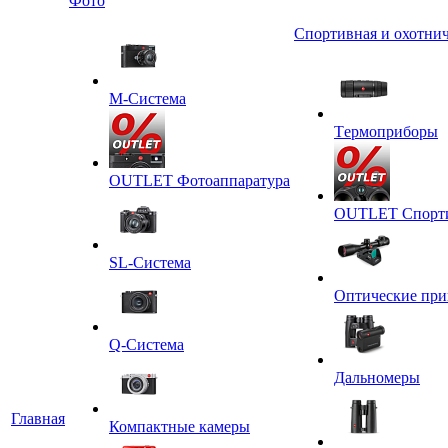
Фото
Спортивная и охотнич
M-Система
Tермоприборы
OUTLET Фотоаппаратура
OUTLET Спортив
SL-Система
Оптические пр
Q-Cистема
Дальномеры
Главная
Компактные камеры