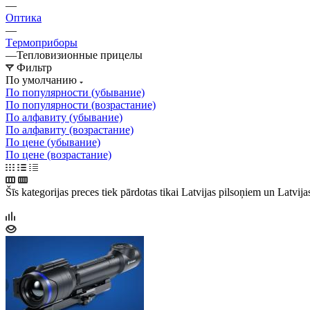
—
Оптика
—
Tермоприборы
—
Тепловизионные прицелы
Фильтр
По умолчанию
По популярности (убывание)
По популярности (возрастание)
По алфавиту (убывание)
По алфавиту (возрастание)
По цене (убывание)
По цене (возрастание)
Šīs kategorijas preces tiek pārdotas tikai Latvijas pilsoņiem un Latvij