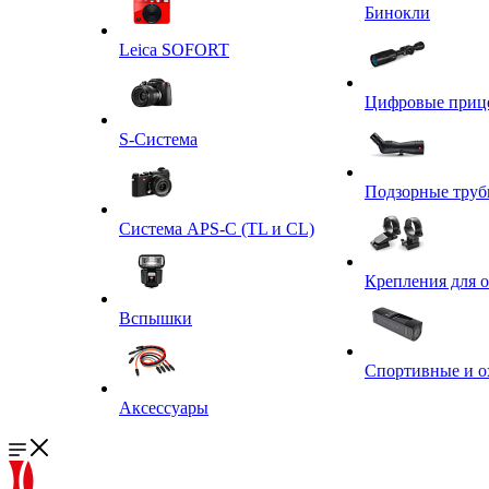
Бинокли
Leica SOFORT
Цифровые приц
S-Система
Подзорные тру
Система APS-C (TL и CL)
Крепления для 
Вспышки
Спортивные и о
Аксессуары