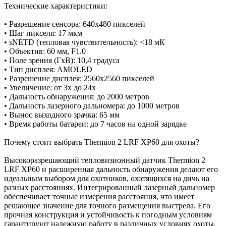
Технические характеристики:
• Разрешение сенсора: 640x480 пикселей
• Шаг пикселя: 17 мкм
• sNETD (тепловая чувствительность): <18 мК
• Объектив: 60 мм, F1.0
• Поле зрения (ГxВ): 10,4 градуса
• Тип дисплея: AMOLED
• Разрешение дисплея: 2560x2560 пикселей
• Увеличение: от 3x до 24x
• Дальность обнаружения: до 2000 метров
• Дальность лазерного дальномера: до 1000 метров
• Вынос выходного зрачка: 65 мм
• Время работы батареи: до 7 часов на одной зарядке
Почему стоит выбрать Thermion 2 LRF XP60 для охоты?
Высокоразрешающий тепловизионный датчик Thermion 2
LRF XP60 и расширенная дальность обнаружения делают его
идеальным выбором для охотников, охотящихся на дичь на
разных расстояниях. Интегрированный лазерный дальномер
обеспечивает точные измерения расстояния, что имеет
решающее значение для точного размещения выстрела. Его
прочная конструкция и устойчивость к погодным условиям
гарантируют надежную работу в различных условиях охоты.