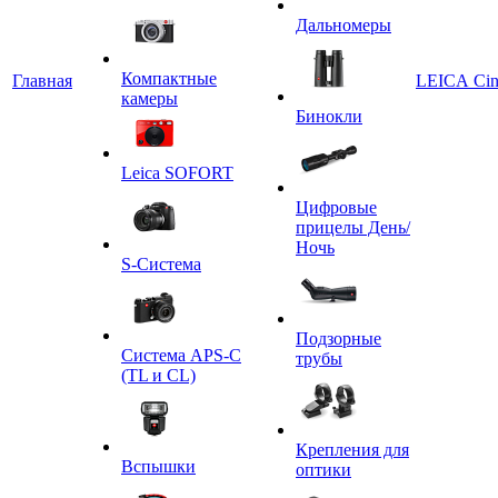
Дальномеры
Компактные
Главная
LEICA Ci
камеры
Бинокли
Leica SOFORT
Цифровые
прицелы День/
Ночь
S-Система
Подзорные
Система APS-C
трубы
(TL и CL)
Крепления для
Вспышки
оптики