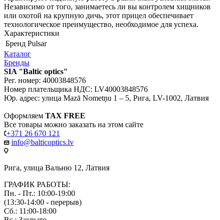
Независимо от того, занимаетесь ли вы контролем хищников
или охотой на крупную дичь, этот прицел обеспечивает
технологическое преимущество, необходимое для успеха.
Характеристики
Бренд
Pulsar
Каталог
Бренды
SIA "Baltic optics"
Рег. номер: 40003848576
Номер плательщика НДС: LV40003848576
Юр. адрес: улица Mazā Nometņu 1 – 5, Рига, LV-1002, Латвия
Оформляем
TAX FREE
Все товары можно заказать на этом сайте
+371 26 670 121
info@balticoptics.lv
Рига, улица Вальню 12, Латвия
ГРАФИК РАБОТЫ:
Пн. - Пт.: 10:00-19:00
(13:30-14:00 - перерыв)
Сб.: 11:00-18:00
Вс.: Закрыто