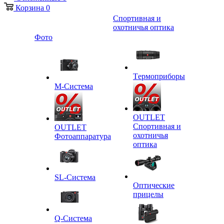
Корзина
0
Спортивная и
охотничья оптика
Фото
Tермоприборы
M-Система
OUTLET
Спортивная и
OUTLET
охотничья
Фотоаппаратура
оптика
SL-Система
Оптические
прицелы
Q-Cистема