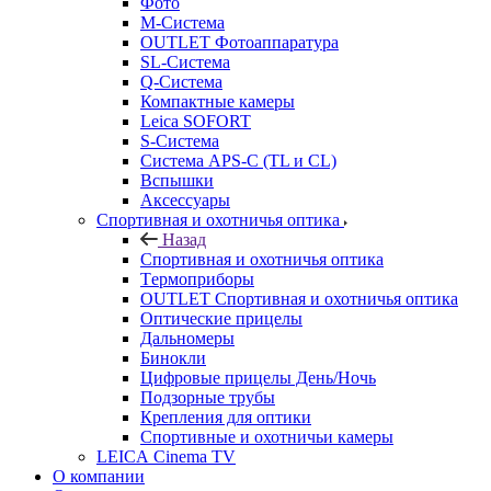
Фото
M-Система
OUTLET Фотоаппаратура
SL-Система
Q-Cистема
Компактные камеры
Leica SOFORT
S-Система
Система APS-C (TL и CL)
Вспышки
Аксессуары
Спортивная и охотничья оптика
Назад
Спортивная и охотничья оптика
Tермоприборы
OUTLET Спортивная и охотничья оптика
Оптические прицелы
Дальномеры
Бинокли
Цифровые прицелы День/Ночь
Подзорные трубы
Крепления для оптики
Спортивные и охотничьи камеры
LEICA Cinema TV
О компании