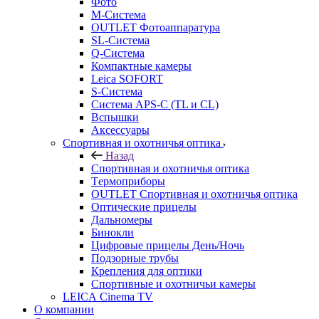
Фото
M-Система
OUTLET Фотоаппаратура
SL-Система
Q-Cистема
Компактные камеры
Leica SOFORT
S-Система
Система APS-C (TL и CL)
Вспышки
Аксессуары
Спортивная и охотничья оптика
Назад
Спортивная и охотничья оптика
Tермоприборы
OUTLET Спортивная и охотничья оптика
Оптические прицелы
Дальномеры
Бинокли
Цифровые прицелы День/Ночь
Подзорные трубы
Крепления для оптики
Спортивные и охотничьи камеры
LEICA Cinema TV
О компании