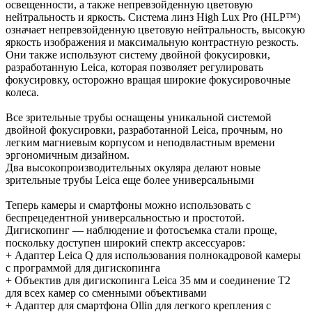
освещенности, а также непревзойденную цветовую
нейтральность и яркость. Система линз High Lux Pro (HLP™)
означает непревзойденную цветовую нейтральность, высокую
яркость изображения и максимальную контрастную резкость.
Они также используют систему двойной фокусировки,
разработанную Leica, которая позволяет регулировать
фокусировку, осторожно вращая широкие фокусировочные
колеса.
Все зрительные трубы оснащены уникальной системой
двойной фокусировки, разработанной Leica, прочным, но
легким магниевым корпусом и неподвластным времени
эргономичным дизайном.
Два высокопроизводительных окуляра делают новые
зрительные трубы Leica еще более универсальными
Теперь камеры и смартфоны можно использовать с
беспрецедентной универсальностью и простотой.
Дигископинг — наблюдение и фотосъемка стали проще,
поскольку доступен широкий спектр аксессуаров:
+ Адаптер Leica Q для использования полнокадровой камеры
с программой для дигископинга
+ Объектив для дигископинга Leica 35 мм и соединение T2
для всех камер со сменными объективами
+ Адаптер для смартфона Ollin для легкого крепления с