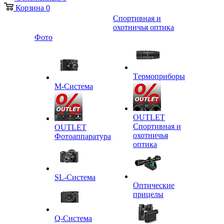
Корзина
0
Спортивная и
охотничья оптика
Фото
Tермоприборы
M-Система
OUTLET
Спортивная и
OUTLET
охотничья
Фотоаппаратура
оптика
SL-Система
Оптические
прицелы
Q-Cистема