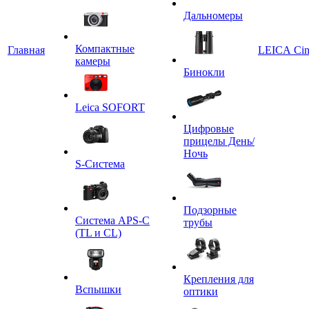
Дальномеры
Компактные
Главная
LEICA Ci
камеры
Бинокли
Leica SOFORT
Цифровые
прицелы День/
Ночь
S-Система
Подзорные
Система APS-C
трубы
(TL и CL)
Крепления для
Вспышки
оптики