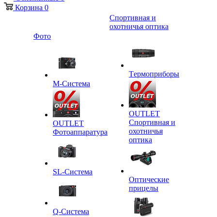
Корзина
0
Спортивная и
охотничья оптика
Фото
Tермоприборы
M-Система
OUTLET
Спортивная и
OUTLET
охотничья
Фотоаппаратура
оптика
SL-Система
Оптические
прицелы
Q-Cистема