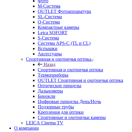
Фото
M-Система
OUTLET Фотоаппаратура
SL-Система
Q-Cистема
Компактные камеры
Leica SOFORT
S-Система
Система APS-C (TL и CL)
Вспышки
Аксессуары
Спортивная и охотничья оптика
Назад
Спортивная и охотничья оптика
Tермоприборы
OUTLET Спортивная и охотничья оптика
Оптические прицелы
Дальномеры
Бинокли
Цифровые прицелы День/Ночь
Подзорные трубы
Крепления для оптики
Спортивные и охотничьи камеры
LEICA Cinema TV
О компании