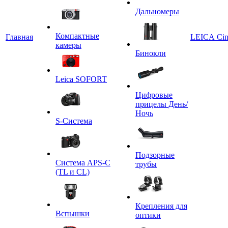
Дальномеры
Компактные
Главная
LEICA Ci
камеры
Бинокли
Leica SOFORT
Цифровые
прицелы День/
Ночь
S-Система
Подзорные
Система APS-C
трубы
(TL и CL)
Крепления для
Вспышки
оптики