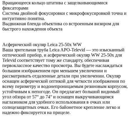
Вращающееся кольцо штатива с защелкивающимися
фиксаторами
Система двойной фокусировки с микрофокусировкой точна и
интуитивно понятна.
Выдвижная бленда объектива со встроенным визиром для
быстрого нахождения объекта
Асферический окуляр Leica 25-50x WW
Ваша зрительная труба Leica APO-Televid — это изысканный
оптический прибор, и асферический окуляр WW 25-50x для
Televid соответствует тому же стандарту, обеспечивая
первоклассное качество просмотра. Вы будете наслаждаться
большим изображением при меньшем увеличении и
рассматривать отдаленные детали при увеличении. Окуляр
оснащен асферической оптикой для четкости изображения по
всему периметру и водонепроницаемым резиновым корпусом,
устойчивым к непогоде. Он предлагает большой видимый
угол обзора от 57° до 74° и оснащен выкручивающимся
наглазником для удобного использования в очках или
солнцезащитных очках. Его байонетное крепление легко и
надежно фиксируется на прицеле.