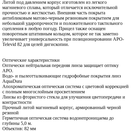
Литой под давлением корпус изготовлен из легкого
магниевого сплава, который отличается исключительной
прочностью и жесткостью. Внешняя часть покрыта
антибликовым матово-черным резиновым покрытием для
небольшой ударопрочности и положительного тактильного
сцепления в любую погоду. Прицел также оснащен
поворотным штативным кольцом, которое не так заметно
увеличивает универсальность при позиционировании APO-
Televid 82 для целей дигископии.
Оптические характеристики
Оптически нейтральная передняя линза защищает оптику
APO.
Водо- и пылеотталкивающие гидрофобные покрытия линз
AquaDura
Апохроматическая оптическая система с цветовой коррекцией
с полным многослойным просветлением
Линзы из фтористого стекла для улучшения цветопередачи и
контрастности
Прочный литой магниевый корпус, армированный черной
резиной
Герметичная оптическая система водонепроницаема до
глубины 5,0 м.
Объектив: 82 мм