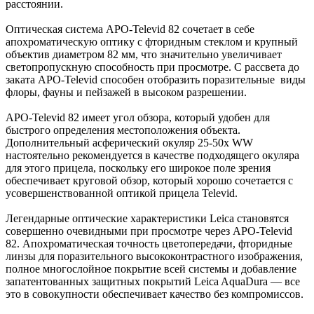
расстоянии.
Оптическая система APO-Televid 82 сочетает в себе
апохроматическую оптику с фторидным стеклом и крупный
объектив диаметром 82 мм, что значительно увеличивает
светопропускную способность при просмотре. С рассвета до
заката APO-Televid способен отобразить поразительные виды
флоры, фауны и пейзажей в высоком разрешении.
APO-Televid 82 имеет угол обзора, который удобен для
быстрого определения местоположения объекта.
Дополнительный асферический окуляр 25-50x WW
настоятельно рекомендуется в качестве подходящего окуляра
для этого прицела, поскольку его широкое поле зрения
обеспечивает круговой обзор, который хорошо сочетается с
усовершенствованной оптикой прицела Televid.
Легендарные оптические характеристики Leica становятся
совершенно очевидными при просмотре через APO-Televid
82. Апохроматическая точность цветопередачи, фторидные
линзы для поразительного высококонтрастного изображения,
полное многослойное покрытие всей системы и добавление
запатентованных защитных покрытий Leica AquaDura — все
это в совокупности обеспечивает качество без компромиссов.