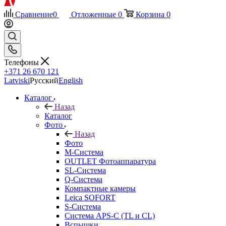
Сравнение
0
Отложенные
0
Корзина
0
Телефоны
+371 26 670 121
Latviski
Русский
English
Каталог
Назад
Каталог
Фото
Назад
Фото
M-Система
OUTLET Фотоаппаратура
SL-Система
Q-Cистема
Компактные камеры
Leica SOFORT
S-Система
Система APS-C (TL и CL)
Вспышки