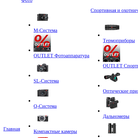
Фото
Спортивная и охотнич
M-Система
Tермоприборы
OUTLET Фотоаппаратура
OUTLET Спортив
SL-Система
Оптические пр
Q-Cистема
Дальномеры
Главная
Компактные камеры