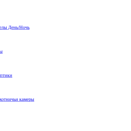
елы День/Ночь
бы
оптики
хотничьи камеры