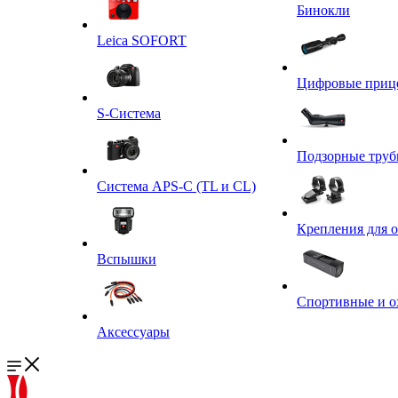
Бинокли
Leica SOFORT
Цифровые приц
S-Система
Подзорные тру
Система APS-C (TL и CL)
Крепления для 
Вспышки
Спортивные и о
Аксессуары