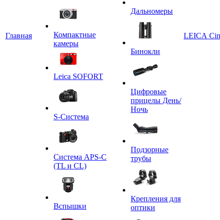
Дальномеры
Компактные
Главная
LEICA Ci
камеры
Бинокли
Leica SOFORT
Цифровые
прицелы День/
Ночь
S-Система
Подзорные
Система APS-C
трубы
(TL и CL)
Крепления для
Вспышки
оптики