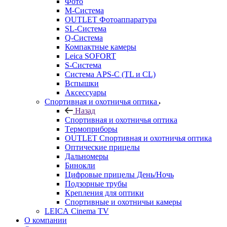
Фото
M-Система
OUTLET Фотоаппаратура
SL-Система
Q-Cистема
Компактные камеры
Leica SOFORT
S-Система
Система APS-C (TL и CL)
Вспышки
Аксессуары
Спортивная и охотничья оптика
Назад
Спортивная и охотничья оптика
Tермоприборы
OUTLET Спортивная и охотничья оптика
Оптические прицелы
Дальномеры
Бинокли
Цифровые прицелы День/Ночь
Подзорные трубы
Крепления для оптики
Спортивные и охотничьи камеры
LEICA Cinema TV
О компании