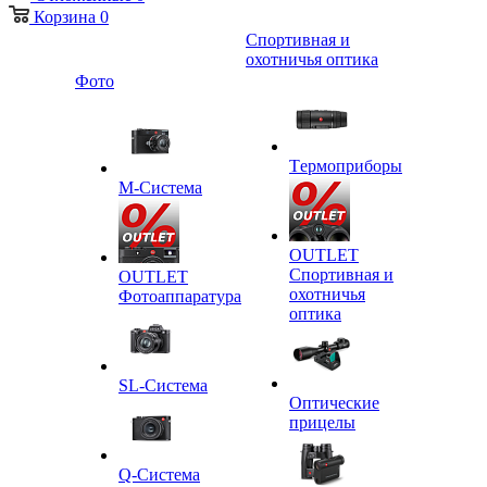
Корзина
0
Спортивная и
охотничья оптика
Фото
Tермоприборы
M-Система
OUTLET
Спортивная и
OUTLET
охотничья
Фотоаппаратура
оптика
SL-Система
Оптические
прицелы
Q-Cистема