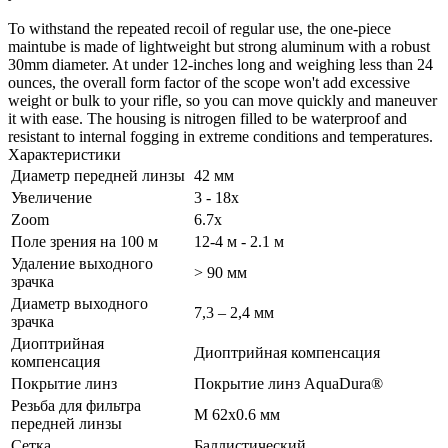
To withstand the repeated recoil of regular use, the one-piece
maintube is made of lightweight but strong aluminum with a robust
30mm diameter. At under 12-inches long and weighing less than 24
ounces, the overall form factor of the scope won't add excessive
weight or bulk to your rifle, so you can move quickly and maneuver
it with ease. The housing is nitrogen filled to be waterproof and
resistant to internal fogging in extreme conditions and temperatures.
Характеристики
Диаметр передней линзы
42 мм
Увеличение
3 - 18x
Zoom
6.7x
Поле зрения на 100 м
12-4 м - 2.1 м
Удаление выходного
> 90 мм
зрачка
Диаметр выходного
7,3 – 2,4 мм
зрачка
Диоптрийная
Диоптрийная компенсация
компенсация
Покрытие линз
Покрытие линз AquaDura®
Резьба для фильтра
M 62x0.6 мм
передней линзы
Сетка
Баллистический