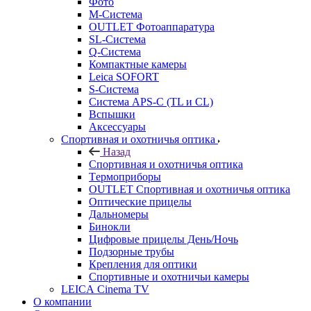
Фото
M-Система
OUTLET Фотоаппаратура
SL-Система
Q-Cистема
Компактные камеры
Leica SOFORT
S-Система
Система APS-C (TL и CL)
Вспышки
Аксессуары
Спортивная и охотничья оптика
Назад
Спортивная и охотничья оптика
Tермоприборы
OUTLET Спортивная и охотничья оптика
Оптические прицелы
Дальномеры
Бинокли
Цифровые прицелы День/Ночь
Подзорные трубы
Крепления для оптики
Спортивные и охотничьи камеры
LEICA Cinema TV
О компании