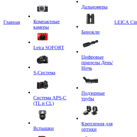
Дальномеры
Компактные
Главная
LEICA Ci
камеры
Бинокли
Leica SOFORT
Цифровые
прицелы День/
Ночь
S-Система
Подзорные
Система APS-C
трубы
(TL и CL)
Крепления для
Вспышки
оптики