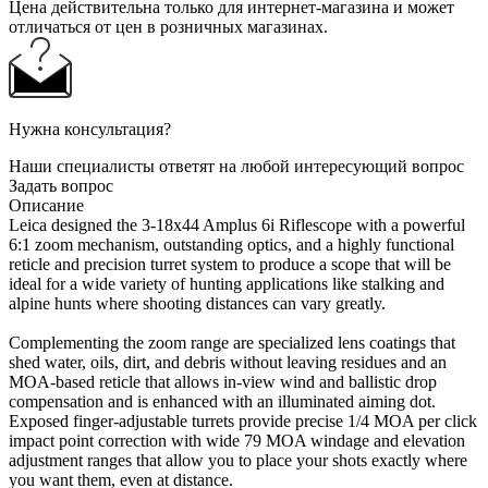
Цена действительна только для интернет-магазина и может
отличаться от цен в розничных магазинах.
Нужна консультация?
Наши специалисты ответят на любой интересующий вопрос
Задать вопрос
Описание
Leica designed the 3-18x44 Amplus 6i Riflescope with a powerful
6:1 zoom mechanism, outstanding optics, and a highly functional
reticle and precision turret system to produce a scope that will be
ideal for a wide variety of hunting applications like stalking and
alpine hunts where shooting distances can vary greatly.
Complementing the zoom range are specialized lens coatings that
shed water, oils, dirt, and debris without leaving residues and an
MOA-based reticle that allows in-view wind and ballistic drop
compensation and is enhanced with an illuminated aiming dot.
Exposed finger-adjustable turrets provide precise 1/4 MOA per click
impact point correction with wide 79 MOA windage and elevation
adjustment ranges that allow you to place your shots exactly where
you want them, even at distance.