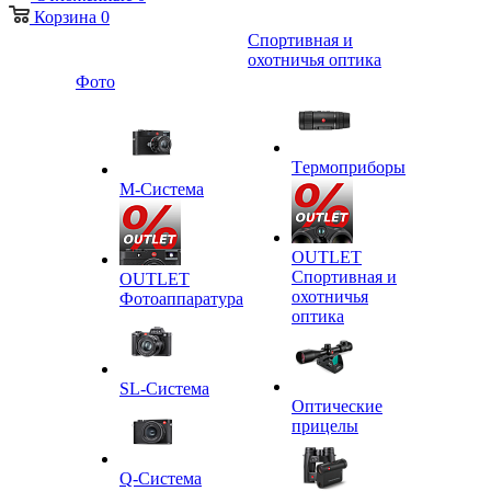
Корзина
0
Спортивная и
охотничья оптика
Фото
Tермоприборы
M-Система
OUTLET
Спортивная и
OUTLET
охотничья
Фотоаппаратура
оптика
SL-Система
Оптические
прицелы
Q-Cистема