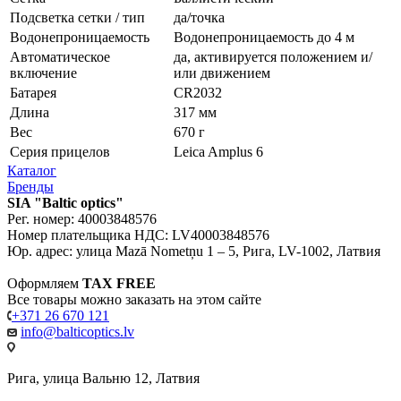
Подсветка сетки / тип
да/точка
Водонепроницаемость
Водонепроницаемость до 4 м
Автоматическое
да, активируется положением и/
включение
или движением
Батарея
CR2032
Длина
317 мм
Вес
670 г
Серия прицелов
Leica Amplus 6
Каталог
Бренды
SIA "Baltic optics"
Рег. номер: 40003848576
Номер плательщика НДС: LV40003848576
Юр. адрес: улица Mazā Nometņu 1 – 5, Рига, LV-1002, Латвия
Оформляем
TAX FREE
Все товары можно заказать на этом сайте
+371 26 670 121
info@balticoptics.lv
Рига, улица Вальню 12, Латвия