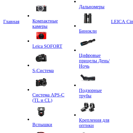
Дальномеры
Компактные
Главная
LEICA Ci
камеры
Бинокли
Leica SOFORT
Цифровые
прицелы День/
Ночь
S-Система
Подзорные
Система APS-C
трубы
(TL и CL)
Крепления для
Вспышки
оптики