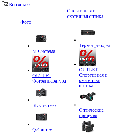
Корзина
0
Спортивная и
охотничья оптика
Фото
Tермоприборы
M-Система
OUTLET
Спортивная и
OUTLET
охотничья
Фотоаппаратура
оптика
SL-Система
Оптические
прицелы
Q-Cистема