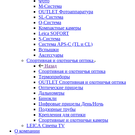
Фото
M-Система
OUTLET Фотоаппаратура
SL-Система
Q-Cистема
Компактные камеры
Leica SOFORT
S-Система
Система APS-C (TL и CL)
Вспышки
Аксессуары
Спортивная и охотничья оптика
Назад
Спортивная и охотничья оптика
Tермоприборы
OUTLET Спортивная и охотничья оптика
Оптические прицелы
Дальномеры
Бинокли
Цифровые прицелы День/Ночь
Подзорные трубы
Крепления для оптики
Спортивные и охотничьи камеры
LEICA Cinema TV
О компании